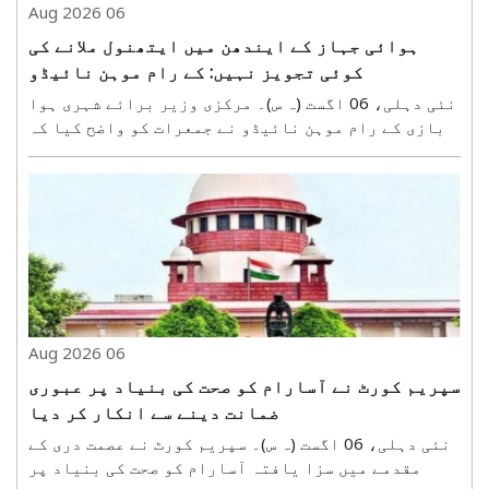
06 Aug 2026
ہوائی جہاز کے ایندھن میں ایتھنول ملانے کی
کوئی تجویز نہیں: کے رام موہن نائیڈو
نئی دہلی، 06 اگست (ہ س)۔ مرکزی وزیر برائے شہری ہوا
بازی کے رام موہن نائیڈو نے جمعرات کو واضح کیا کہ
ایوی ایشن ٹربائن فیول (اے ٹی ایف) میں ایتھنول
ملانے کی کوئی تجویز زیر غور نہیں ہے۔ انہوں نے کہا
کہ فضائی سلامتی کے بارے میں غلط معلومات پھیلانے ..
06 Aug 2026
سپریم کورٹ نے آسارام کو صحت کی بنیاد پر عبوری
ضمانت دینے سے انکار کر دیا
نئی دہلی، 06 اگست (ہ س)۔ سپریم کورٹ نے عصمت دری کے
مقدمے میں سزا یافتہ آسارام کو صحت کی بنیاد پر