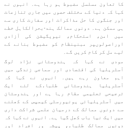
کا تعاون مسلسل مضبوط ہو رہا ہے۔ انہوں نے
کہا کہ دنیا کے مختلف حصوں میں جاری تنازعات
اور جنگوں کا حل مذاکرات اور سفارت کاری سے
ہی ممکن ہے۔ دونوں ممالک ہند-بحرالکاہل خطے
میں امن، استحکام، نیویگیشن کی آزادی
اوراصولوںپر مبنینظام کو مضبوط بنانے کے
لیے مل کر کام کریں گے۔
مودی نے کہا کہ ہندوستانی نڑاد لوگ
آسٹریلیا کی اقتصادی اور سماجی زندگی میں
اہم معاون رہے ہیں۔ انہوں نے کہا کہ
آسٹریلیا ہندوستانی طلباءکے لئے ایک
ترجیحی تعلیمی مقام رہا ہے اور ہندوستان
میں آسٹریلیائی یونیورسٹی کیمپس کے کھلنے
سے دونوں ممالک کے درمیان علمی شراکت داری
میں ایک نیا باب کھل گیا ہے۔ انہوں نے کہا کہ
دونوں ممالک طلباء، پیشہ ور افراد اور