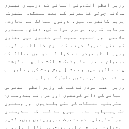
وزیر اعظم انتھونی البانی کے درمیان تیسری
سالانہ چوٹی کانفرنس کے بعد منعقدہ مشترکہ
پریس کانفرنس میں، دونوں ممالک نے تجارت،
سرمایہ کاری، جوہری توانائی، دفاع، سمندری
سلامتی اور تعلیم سمیت کئی شعبوں میں تعاون
کو نئی تحریک دینے کے عزم کا اظہار کیا۔
وزیر اعظم مودی نے کہا کہ دونوں ممالک کے
درمیان جامع اسٹریٹجک شراکت داری نے گزشتہ
چند سالوں میں بے مثال پیش رفت کی ہے اور اب
یہ تعاون نئی جہتیں حاصل کر رہا ہے۔
وزیر اعظم مودی نے کہا کہ وزیر اعظم انتھونی
البانی کی ذاتی کوششوں اور عزم نے ہندوستان-
آسٹریلیا تعلقات کو نئی بلندیوں اور وسعتوں
تک پہنچایا ہے۔ انہوں نے کہا کہ ہندوستان
اور آسٹریلیا دو متحرک جمہوریتیں ہیں، کثیر
الثقافتی معاشرے اور ہند-بحرالکاہل خطے میں