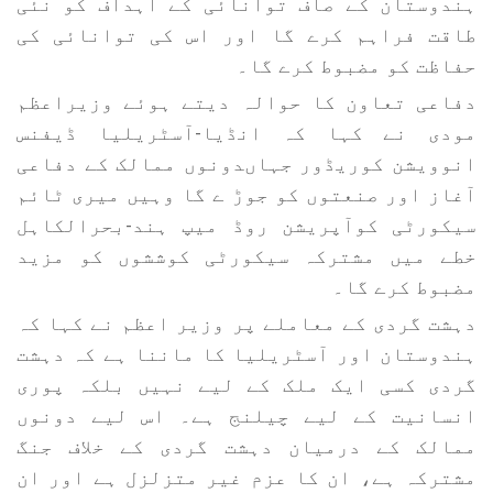
ہندوستان کے صاف توانائی کے اہداف کو نئی
طاقت فراہم کرے گا اور اس کی توانائی کی
حفاظت کو مضبوط کرے گا۔
دفاعی تعاون کا حوالہ دیتے ہوئے وزیراعظم
مودی نے کہا کہ انڈیا-آسٹریلیا ڈیفنس
انوویشن کوریڈور جہاںدونوں ممالک کے دفاعی
آغاز اور صنعتوں کو جوڑ ے گا وہیں میری ٹائم
سیکورٹی کوآپریشن روڈ میپ ہند-بحرالکاہل
خطے میں مشترکہ سیکورٹی کوششوں کو مزید
مضبوط کرے گا۔
دہشت گردی کے معاملے پر وزیر اعظم نے کہا کہ
ہندوستان اور آسٹریلیا کا ماننا ہے کہ دہشت
گردی کسی ایک ملک کے لیے نہیں بلکہ پوری
انسانیت کے لیے چیلنج ہے۔ اس لیے دونوں
ممالک کے درمیان دہشت گردی کے خلاف جنگ
مشترکہ ہے، ان کا عزم غیر متزلزل ہے اور ان