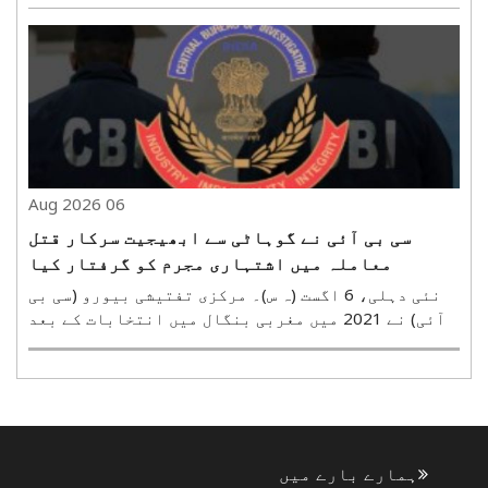
عبوری ضمانت دینے سے انکار کر دیا ہے۔ تاہم، جسٹس
ایم ایم سندریش کی سربراہی والی بنچ نے آسارام کو
اپنی پسند کے ایک نگہداشت کرنے والے (کیئر ٹیکر) کی
..
06 Aug 2026
سی بی آئی نے گوہاٹی سے ابھیجیت سرکار قتل
معاملہ میں اشتہاری مجرم کو گرفتار کیا
نئی دہلی، 6 اگست (ہ س)۔ مرکزی تفتیشی بیورو (سی بی
آئی) نے 2021 میں مغربی بنگال میں انتخابات کے بعد
کے تشدد سے متعلق ابھیجیت سرکار قتل معاملہ میں
اشتہاری مجرم اروپ داس عرف بپی داس کو گوہاٹی، آسام
سے گرفتار کیا ہے۔ ملزم 2021 میں ایف آئی آر درج
ہونے ..
ہمارے بارے میں