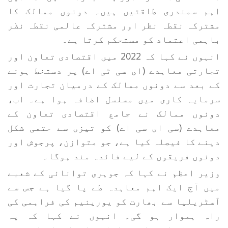
اہم سمندری طاقتیں ہیں۔ دونوں ممالک کا
مشترکہ نقطہ نظر اور مشترکہ عالمی نقطہ نظر
باہمی اعتماد کو مستحکم کرتا ہے۔
انہوں نے کہا کہ 2022 میں اقتصادی تعاون اور
تجارتی معاہدے (ای سی ٹی اے) پر دستخط ہونے
کے بعد سے دونوں ممالک کے درمیان تجارت اور
سرمایہ کاری میں مسلسل اضافہ ہوا ہے۔ اب،
دونوں ممالک نے جامع اقتصادی تعاون کے
معاہدے (سی ای سی اے) کو تیزی سے حتمی شکل
دینے کا فیصلہ کیا ہے، جو متوازن، پرجوش اور
دونوں فریقوں کے لیے فائدہ مند ہوگا۔
وزیر اعظم نے کہا کہ جوہری توانائی کے شعبے
میں آج ایک اہم معاہدہ طے پا گیا ہے جس سے
آسٹریلیا سے بھارت کو یورینیم کی فراہمی کی
راہ ہموار ہو گی۔ انہوں نے کہا کہ یہ