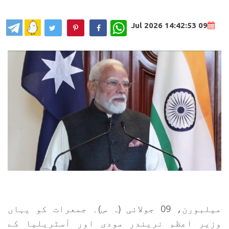
WhatsApp
09 Jul 2026 14:42:53
میلبورن، 09 جولائی (ہ س)۔ جمعرات کو یہاں
وزیر اعظم نریندر مودی اور آسٹریلیا کے