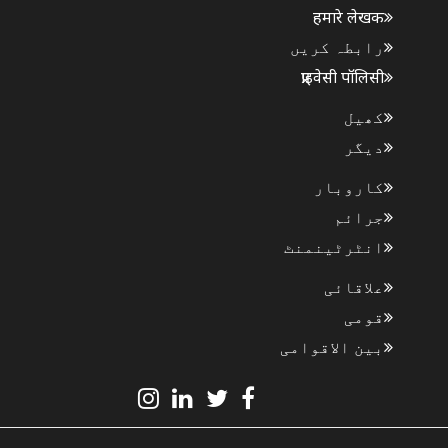
हमारे लेखक
رابطہ کریں
प्राइवेसी पॉलिसी
کھیل
دیگر
کاروبار
جرائم
انٹرٹینمنٹ
علاقائی
قومی
بین الاقوامی