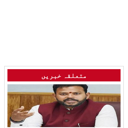
متعلقہ خبریں