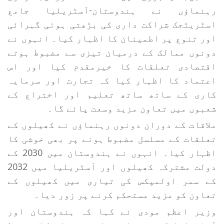
رہنماؤں نے ہندوستان-آسٹریلیا جامع
اسٹریٹجک شراکت داری کی بڑھتی ہوئی گہرائی
اور تنوع پر اطمینان کا اظہار کیا۔ انہوں نے
دونوں ممالک کے درمیان تیزی سے مضبوط ہوتے
اقتصادی تعلقات کا خیرمقدم کیا اور اس
اعتماد کا اظہار کیا کہ تجارت اور سرمایہ
کاری کے ساتھ ساتھ تعلیم اور اختراع کے
شعبوں میں تعاون مزید وسعت پائے گا۔
ملاقات کے دوران دونوں رہنماؤں نے کھیلوں کے
تعلقات کے مسلسل مضبوط ہونے پر بھی خوشی کا
اظہار کیا۔ انہوں نے ہندوستان میں 2030 کے
دولت مشترکہ کھیلوں اور آسٹریلیا میں 2032
کے سمر اولمپکس کی تیاری میں کھیلوں کے
تعاون کو مزید مستحکم کرنے پر زور دیا۔
وزیر اعظم مودی نے کہا کہ ہندوستان اور