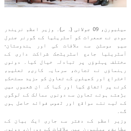
میلبورن، 09 جولائی (ہ س)۔ وزیر اعظم نریندر
مودی نے جمعرات کو آسٹریلیا کے گورنر جنرل
سیم موسٹن سے ملاقات کی اور ہندوستان-
آسٹریلیا جامع اسٹریٹجک شراکت داری کے
مختلف پہلوؤں پر تبادلہ خیال کیا۔ دونوں
رہنماؤں نے تجارت، سرمایہ کاری، تعلیم،
اختراع اور کھیلوں کے تعاون کو مزید مستحکم
کرنے پر اتفاق کیا اور کہا کہ ان شعبوں میں
بڑھتے ہوئے تعاون سے دونوں ممالک کے لوگوں
کے لیے نئے مواقع اور ٹھوس فوائد حاصل ہوں
گے۔
وزیر اعظم کے دفتر سے جاری ایک بیان کے
مطابق، میلبورن میں ملاقات کے دوران، دونوں