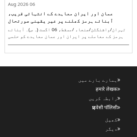
06 Aug 2026
عمان اور ایران معاہدے کے انتہائی قریب،
آبنائے ہرمز کھلنے پر غیر یقینی صورتحال
تہران/واشنگٹن/صنعاء /مسقط، 06 اگست (ہ س)۔ آبنائے
ہرمز کے معاملے پر ایران اور عمان معاہدے کو حتمی
شکل دینے کے قریب پہنچ گئے ہیں۔ تاہم ایران نے واضح
کیا ہے کہ جب تک امریکہ اپنی بحری ناکہ بندی ختم
نہیں کرتا، وہ آبنائے ہرمز کو نہیں کھولے گا۔ ایران
..
ہمارے بارے میں
हमारे लेखक
رابطہ کریں
प्राइवेसी पॉलिसी
کھیل
دیگر