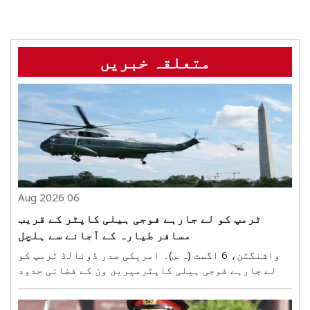
متعلقہ خبریں
06 Aug 2026
ٹرمپ کو لے جارہے فوجی ہیلی کاپٹر کے قریب
مسافر طیارہ کے آجانے سے ہلچل
واشنگٹن، 6 اگست (ہ س)۔ امریکی صدر ڈونالڈ ٹرمپ کو
لے جارہے فوجی ہیلی کاپٹرمیرین ون کے فضائی حدود
میںاس وقت ہلچل مچ گئی جب ہیلی کاپٹر واشنگٹن کی
فضائی حدود میں اینوائے ایئر کے مسافر طیارے (ون