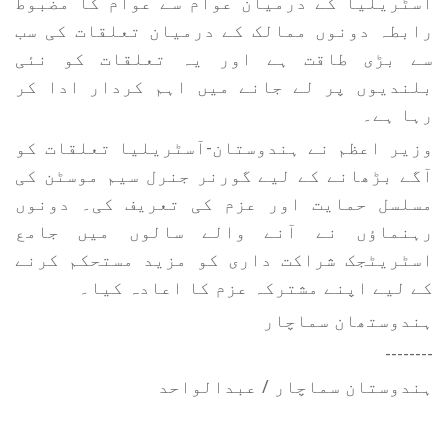
آسٹریلیا کے درمیان عوام سے عوام کا مضبوط
رابطہ دونوں ممالک کے درمیان تعلقات کی سب
سے بڑی طاقت ہے اور یہ تعلقات کو نئی
بلندیوں پر لے جانے میں اہم کردار ادا کر
رہا ہے۔
وزیر اعظم نے ہندوستان-آسٹریلیا تعلقات کو
آگے بڑھانے کے لیے گورنر جنرل سیم موسٹن کی
مسلسل حمایت اور عزم کی تعریف کی۔ دونوں
رہنماؤں نے آنے والے سالوں میں جامع
اسٹریٹجک شراکت داری کو مزید مستحکم کرنے
کے لیے اپنے مشترکہ عزم کا اعادہ کیا۔
ہندوستھان سماچار
--------
ہندوستان سماچار / عبدالواحد