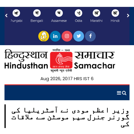
ਅ
বা
অ
ଏ
अ
अ
li
Punjabi
Bengali
Assamese
Odia
Marathi
Hindi
6 Aug 2026, 20:17 HRS IST
وزیر اعظم مودی نے آسٹریلیا کی
گورنر جنرل سیم موسٹن سے ملاقات
کی