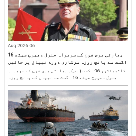
ایمبریئر ای170) کے قریب پہنچ گیا۔ اس واقعے نے
ایئر ٹریفک ..
06 Aug 2026
بھارتی بری فوج کے سربراہ جنرل دھیرج سیٹھ 16
اگست سے پانچ روزہ سرکاری دورۂ نیپال پر جائیں
گے
کاٹھمنڈو، 06 اگست (ہ س)۔ بھارتی بری فوج کے سربراہ
جنرل دھیرج سیٹھ 16 اگست سے نیپال کے پانچ روزہ
سرکاری دورے پر کاٹھمنڈو پہنچیں گے۔ یہ دورہ
نیپالی فوج کے سربراہ جنرل اشوک سگدیل کی باضابطہ
دعوت پر ہو رہا ہے۔ اس دورے کو بھارت اور نیپال کے
درمیان ..