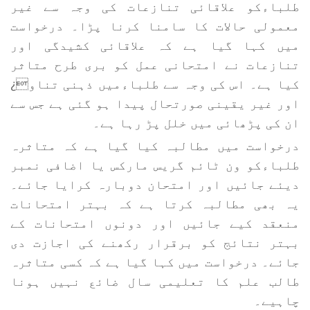
طلباءکو علاقائی تنازعات کی وجہ سے غیر
معمولی حالات کا سامنا کرنا پڑا۔ درخواست
میں کہا گیا ہے کہ علاقائی کشیدگی اور
تنازعات نے امتحانی عمل کو بری طرح متاثر
کیا ہے۔ اس کی وجہ سے طلباءمیں ذہنی تناو¿
اور غیر یقینی صورتحال پیدا ہو گئی ہے جس سے
ان کی پڑھائی میں خلل پڑ رہا ہے۔
درخواست میں مطالبہ کیا گیا ہے کہ متاثرہ
طلباءکو ون ٹائم گریس مارکس یا اضافی نمبر
دیئے جائیں اور امتحان دوبارہ کرایا جائے۔
یہ بھی مطالبہ کرتا ہے کہ بہتر امتحانات
منعقد کیے جائیں اور دونوں امتحانات کے
بہتر نتائج کو برقرار رکھنے کی اجازت دی
جائے۔ درخواست میں کہا گیا ہے کہ کسی متاثرہ
طالب علم کا تعلیمی سال ضائع نہیں ہونا
چاہیے۔