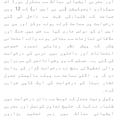
اور مغربی ایشیائی ممالک سے سنٹرل بورڈ آف
سیکنڈری ایجوکیشن (سی بی ایس ای) کے 12 ویں
جماعت کے طلباءکی طرف سے داخل کی گئی
درخواست پر سماعت کرتے ہوئے مرکز اور سی بی
ایس ای کو نوٹس جاری کیا ہے جس میں جنگ اور
علاقائی تنازعات سے متاثر ہونے والے امتحانی
چکر کے پیش نظر رعایتی نمبر، خصوصی
امتحانات اور داخلوں میں نرمی کی درخواست
کی گئی ہے۔ جسٹس کے وی وشواناتھن کی سربراہی
والی تعطیلاتی بنچ نے درخواست گزار کو ہدایت
دی کہ وہ اگلی سماعت سے پہلے سالیسٹر جنرل
تشار مہتا کو درخواست کی ایک کاپی فراہم
کرے۔
وکیل ونیت جندل کے توسط سے دائر درخواست میں
طلباء نے کہا کہ خلیج تعاون کونسل اور مغربی
ایشیائی ممالک میں زیر تعلیم ہزاروں