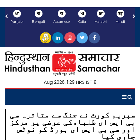
ਅ
বা
অ
ଏ
अ
अ
li
Punjabi
Bengali
Assamese
Odia
Marathi
Hindi
8 Aug 2026, 1:29 HRS IST
سپریم کورٹ نے جنگ سے متاثرہ سی
بی ایس ای طلباءکی عرضی پر مرکز
اور سی بی ایس ای بورڈ کو نوٹس
جاری کیا