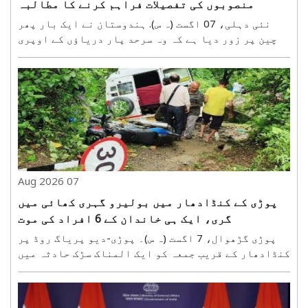
منصوبوں کی تفصیلات فراہم کرنے کا مطالبہ
دہرایا
نئی دہلی، 07 اگست (ہ س). ہندوستان نے ایک بار پھر
چین پر زور دیا ہے کہ وہ سرحد پار دریاﺅں کے اوپری
حصے میں تبت میں زیر تعمیر پروجیکٹوں کی تکنیکی
تفصیلات کا اشتراک کرے اور اس کے لیے جلد از جلد
دریاو¿ں پر ماہرین کی سطح کےطریقہ کار کی میٹنگ
طلب ..
07 Aug 2026
پوڑی کے کنڈادھار میں بولیرو گہری کھائی میں
گری، ایک ہی خاندان کے 6 افراد کی موت
پوڑی گڑھوال، 7 اگست (ہ س)۔ پوڑی-دیو پریاگ روڈ پر
کنڈادھار کے قریب جمعہ کو ایک المناک سڑک حادثہ میں
ایک ہی خاندان کے چھ افراد کی موت ہو گئی۔ ایک تیز
رفتار بولیرو بے قابو ہو کر 250 میٹر گہری کھائی
میں جا گری۔ حادثے میں سات میں سے چھ افراد موقع پر ..