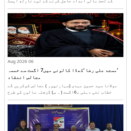
کے تحت مالی امداد حاصل کرنے کے لیے نارتھ ایسٹ
دہلی کے این وی کے سینٹر پر خواتین کی بڑی تعداد نے
پہنچ کر اپنے درخواست فارم بھرے۔ صبح سے ہی مرکز پر
درخواست گزار خواتین اور ان کے اہل خانہ کی آمد ..
06 Aug 2026
’مسجد علی رضا ‘کھڈا کالونی میں7 اگست سے خمسہ
مجالس انعقاد
مولانا سید حسین مہدی (سہارنپور ) مجالس کوکریں گے
خطاب نئی دہلی ،6اگست ( ہ س) گزشتہ سالوں کی طرح
امسال بھی سید الشہدائے کربلا حضرت امام حسین ?کی
مناسبت سے سید محمدآفاق حسین باقری کی جانب سے
23صفر المظفرتا 25صفر المظفر7,8 اور9اگست تک’مسجد
علی رضا?..