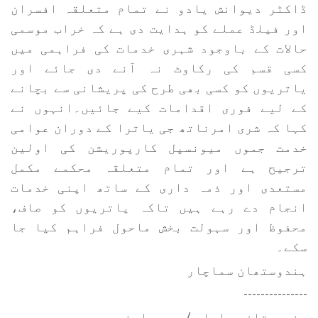
ڈاکٹر دیوانش یادو نے تمام متعلقہ افسران
اور فیلڈ عملے کو ہدایت دی ہے کہ خراب موسمی
حالات کے باوجود شہری خدمات کی فراہمی میں
کسی قسم کی رکاوٹ نہ آنے دی جائے اور
یاتریوں کو کسی بھی طرح کی پریشانی سے بچانے
کے لیے فوری اقدامات کیے جائیں۔انہوں نے
کہا کہ شری امرناتھ جی یاترا کے دوران عوامی
خدمت جموں میونسپل کارپوریشن کی اولین
ترجیح ہے اور تمام متعلقہ محکمے مکمل
مستعدی اور ذمہ داری کے ساتھ اپنی خدمات
انجام دے رہے ہیں تاکہ یاتریوں کو صاف،
محفوظ اور سہولت بخش ماحول فراہم کیا جا
سکے۔
ہندوستھان سماچار
---------------
ہندوستان سماچار / محمد اصغر