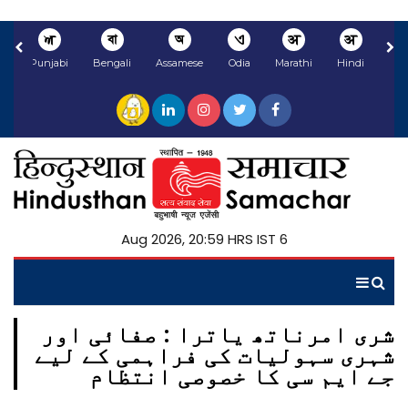
ਅ
বা
অ
ଏ
अ
अ
li
Punjabi
Bengali
Assamese
Odia
Marathi
Hindi
6 Aug 2026, 20:59 HRS IST
شری امرناتھ یاترا : صفائی اور
شہری سہولیات کی فراہمی کے لیے
جے ایم سی کا خصوصی انتظام