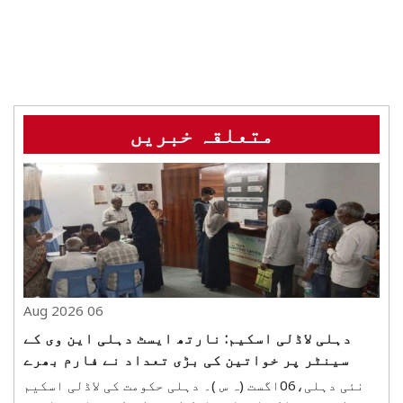
متعلقہ خبریں
06 Aug 2026
دہلی لاڈلی اسکیم: نارتھ ایسٹ دہلی این وی کے
سینٹر پر خواتین کی بڑی تعداد نے فارم بھرے
نئی دہلی،06اگست (ہ س )۔ دہلی حکومت کی لاڈلی اسکیم