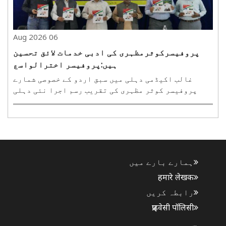
06 Aug 2026
پروفیسرکوثرمظہری کی ادبی خدمات لائق تحسین
ہیں:پروفیسر اخترالواسع
غالب اکیڈمی دہلی میں سبق اردو کے خصوصی شمارے
پروفیسر کوثر مظہری کی تقریب رسم اجرا نئی دہلی
،06اگست (ہ س )۔ غالب اکیڈمی بستی حضرت نظام الدین
نئی دہلی میں گوپی گنج بھدوہی سے شائع ہونے والے
ادبی ماہنامہ ’سبق اردو‘کے پروفیسر کوثر مظہری
خصوصی نمبر ..
ہمارے بارے میں
हमारे लेखक
رابطہ کریں
प्राइवेसी पॉलिसी