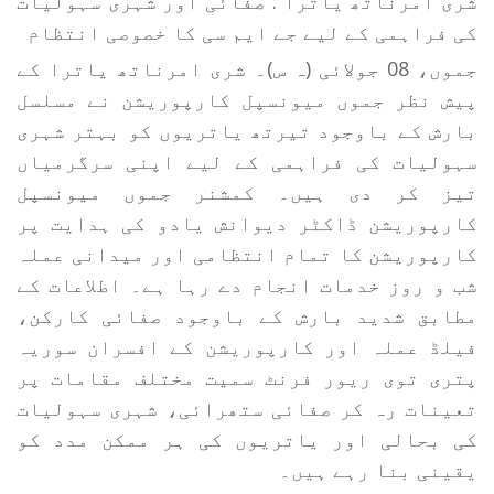
شری امرناتھ یاترا : صفائی اور شہری سہولیات
کی فراہمی کے لیے جے ایم سی کا خصوصی انتظام
جموں، 08 جولائی (ہ س)۔ شری امرناتھ یاترا کے
پیش نظر جموں میونسپل کارپوریشن نے مسلسل
بارش کے باوجود تیرتھ یاتریوں کو بہتر شہری
سہولیات کی فراہمی کے لیے اپنی سرگرمیاں
تیز کر دی ہیں۔ کمشنر جموں میونسپل
کارپوریشن ڈاکٹر دیوانش یادو کی ہدایت پر
کارپوریشن کا تمام انتظامی اور میدانی عملہ
شب و روز خدمات انجام دے رہا ہے۔ اطلاعات کے
مطابق شدید بارش کے باوجود صفائی کارکن،
فیلڈ عملہ اور کارپوریشن کے افسران سوریہ
پتری توی ریور فرنٹ سمیت مختلف مقامات پر
تعینات رہ کر صفائی ستھرائی، شہری سہولیات
کی بحالی اور یاتریوں کی ہر ممکن مدد کو
یقینی بنا رہے ہیں۔