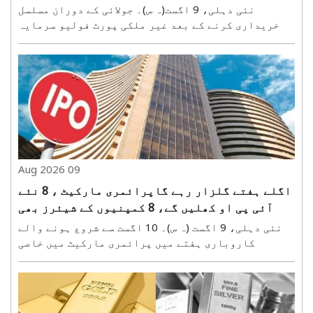
کروڑ روپے کی سرمایہ کاری
نئی دہلی، 9 اگست(ہ س)۔ جولائی کے دوران مسلسل
خریداری کرنے کے بعد غیر ملکی پورٹ فولیو سرمایہ
کاروں (ایف پی آئی) نے اگست کے پہلے ہفتے میں بھی
بھارتی اسٹاک مارکیٹ میں سرمایہ کاری کا سلسلہ
جاری رکھا۔ ایف پی آئی نے اگست کے پہلے ہفتے میں
بھارتی شیئر بازا..
09 Aug 2026
اگلے ہفتے گلزار رہے گاپرائمری مارکیٹ ، 8 نئے
آئی پی او کھلیں گے، 8 کمپنیوں کے شیئرز بھی
ہوں گے لسٹ
نئی دہلی، 9 اگست (ہ س)۔ 10 اگست سے شروع ہونے والے
کاروباری ہفتے میں پرائمری مارکیٹ میں خاصی
سرگرمی دیکھنے کو ملے گی۔ اس دوران 8 کمپنیاں اپنے
آئی پی او لانچ کریں گی، جن میں 5 مین بورڈ اور 3 ایس
ایم ای سیگمنٹ سے متعلق ہیں۔ اس کے علاوہ گزشتہ ہفتے
سبسک..