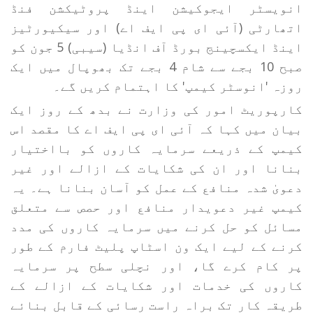
انویسٹر ایجوکیشن اینڈ پروٹیکشن فنڈ
اتھارٹی (آئی ای پی ایف اے) اور سیکیورٹیز
اینڈ ایکسچینج بورڈ آف انڈیا (سیبی) 5 جون کو
صبح 10 بجے سے شام 4 بجے تک بھوپال میں ایک
روزہ 'انوسٹر کیمپ' کا اہتمام کریں گے۔
کارپوریٹ امور کی وزارت نے بدھ کے روز ایک
بیان میں کہا کہ آئی ای پی ایف اے کا مقصد اس
کیمپ کے ذریعے سرمایہ کاروں کو بااختیار
بنانا اور ان کی شکایات کے ازالے اور غیر
دعویٰ شدہ منافع کے عمل کو آسان بنانا ہے۔ یہ
کیمپ غیر دعویدار منافع اور حصص سے متعلق
مسائل کو حل کرنے میں سرمایہ کاروں کی مدد
کرنے کے لیے ایک ون اسٹاپ پلیٹ فارم کے طور
پر کام کرے گا، اور نچلی سطح پر سرمایہ
کاروں کی خدمات اور شکایات کے ازالے کے
طریقہ کار تک براہ راست رسائی کے قابل بنائے