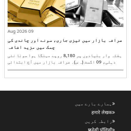
09 Aug 2026
صرافہ بازار میں تیزی جاری، سونے اور چاندی کی
چمک میں مزید اضافہ
ہفتہ وار بنیادوں پر 8,180 روپے مہنگا ہوا سونا نئی
دہلی، 09 اگست (ہ س)۔ صرافہ بازار میں آج ابتدائی
تجارت کے دوران تیزی کا رجحان ہے۔ قیمت میں اضافے
کی وجہ سے چنئی کے علاوہ ملک کے بیشتر صرافہ بازاروں
میں سونا 2,290 روپے فی 10 گرام سے لے کر 2,500 روپے..
ہمارے بارے میں
हमारे लेखक
رابطہ کریں
प्राइवेसी पॉलिसी