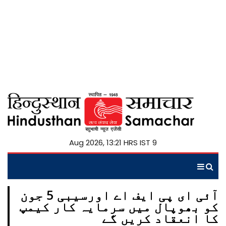
9 Aug 2026, 13:21 HRS IST
آئی ای پی ایف اے اورسیبی 5 جون
کو بھوپال میں سرمایہ کار کیمپ
کا انعقاد کریں گے