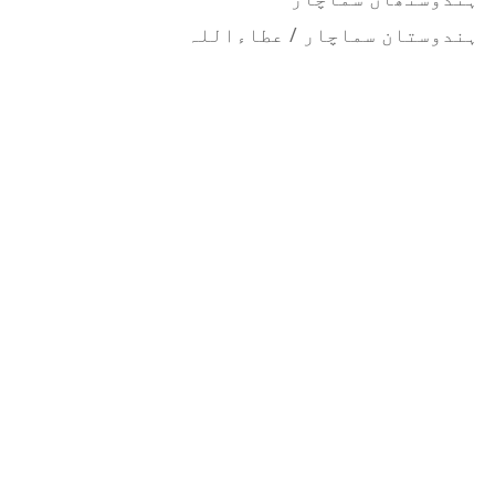
ہندوستان سماچار / عطاءاللہ