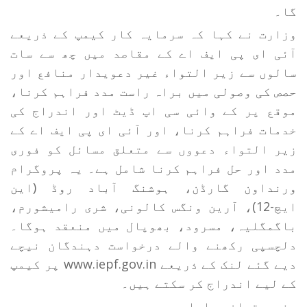
گا۔
وزارت نے کہا کہ سرمایہ کار کیمپ کے ذریعے
آئی ای پی ایف اے کے مقاصد میں چھ سے سات
سالوں سے زیر التواء غیر دعویدار منافع اور
حصص کی وصولی میں براہ راست مدد فراہم کرنا،
موقع پر کے وائی سی اپ ڈیٹ اور اندراج کی
خدمات فراہم کرنا، اور آئی ای پی ایف اے کے
زیر التواء دعووں سے متعلق مسائل کو فوری
مدد اور حل فراہم کرنا شامل ہے۔ یہ پروگرام
ورنداون گارڈن، ہوشنگ آباد روڈ (این
ایچ-12)، آرین ونگس کالونی، شری رامیشورم،
باگمگلیہ، مسرود، بھوپال میں منعقد ہوگا۔
دلچسپی رکھنے والے درخواست دہندگان نیچے
دیے گئے لنک کے ذریعے www.iepf.gov.in پر کیمپ
کے لیے اندراج کر سکتے ہیں۔
ہندوستھان سماچار