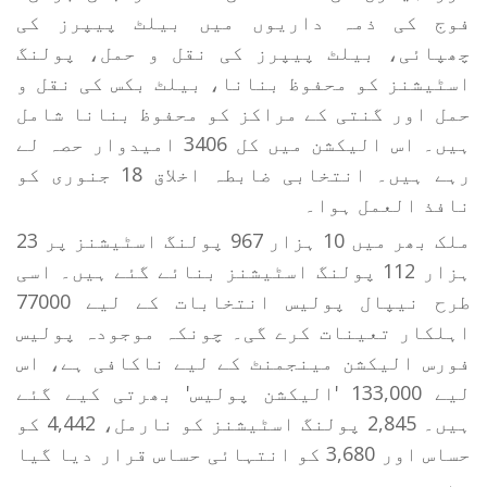
فوج کی ذمہ داریوں میں بیلٹ پیپرز کی
چھپائی، بیلٹ پیپرز کی نقل و حمل، پولنگ
اسٹیشنز کو محفوظ بنانا، بیلٹ بکس کی نقل و
حمل اور گنتی کے مراکز کو محفوظ بنانا شامل
ہیں۔ اس الیکشن میں کل 3406 امیدوار حصہ لے
رہے ہیں۔ انتخابی ضابطہ اخلاق 18 جنوری کو
نافذ العمل ہوا۔
ملک بھر میں 10 ہزار 967 پولنگ اسٹیشنز پر 23
ہزار 112 پولنگ اسٹیشنز بنائے گئے ہیں۔ اسی
طرح نیپال پولیس انتخابات کے لیے 77000
اہلکار تعینات کرے گی۔ چونکہ موجودہ پولیس
فورس الیکشن مینجمنٹ کے لیے ناکافی ہے، اس
لیے 133,000 'الیکشن پولیس' بھرتی کیے گئے
ہیں۔ 2,845 پولنگ اسٹیشنز کو نارمل، 4,442 کو
حساس اور 3,680 کو انتہائی حساس قرار دیا گیا
ہے۔