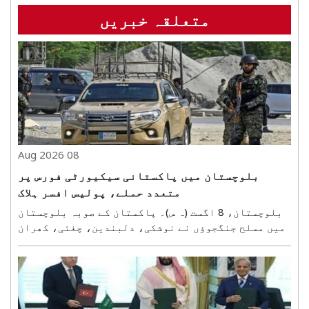
متعلقہ خبریں
08 Aug 2026
بلوچستان میں پاکستانی سیکیورٹی فورس پر
متعدد حملے، پولیس افسر ہلاک
بلوچستان، 8 اگست (ہ س)۔ پاکستان کے صوبہ بلوچستان
میں مسلح جنگجوؤں نے نوشکی، دلبندین، چغئی، کھران
اور بولان سمیت کئی علاقوں میں پاکستانی سیکورٹی
فورسز اور انکی گاڑیوں کو نشانہ بنایا۔ ان واقعات
میں ایک پولیس افسر کے ہلاک ہونے کی اطلاع ہے، جب کہ
سیکیو..