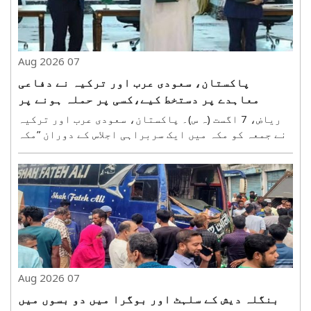
07 Aug 2026
پاکستان، سعودی عرب اور ترکیہ نے دفاعی
معاہدے پر دستخط کیے،کسی پر حملہ ہونے پر
تینوں مل کر جواب دیں گے
ریاض، 7 اگست (ہ س)۔ پاکستان، سعودی عرب اور ترکیہ
نے جمعہ کو مکہ میں ایک سربراہی اجلاس کے دوران ”مکہ
مشترکہ دفاعی معاہدے“ پر دستخط کئے۔ معاہدے کا
مقصد تینوں ممالک کے درمیان کسی بھی ممکنہ جارحیت
کے خلاف اجتماعی سلامتی، دفاعی تعاون اور جواب دینے
کی ..
07 Aug 2026
بنگلہ دیش کے سلہٹ اور بوگرا میں دو بسوں میں