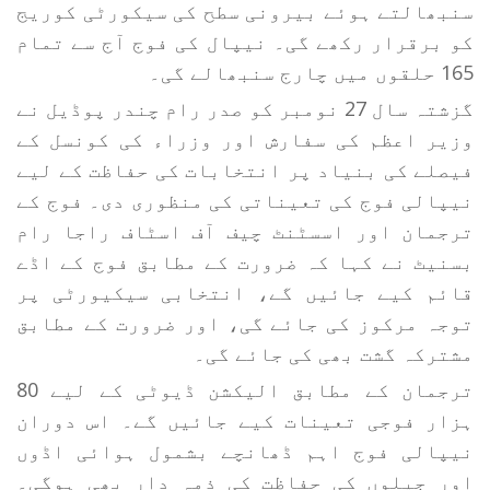
سنبھالتے ہوئے بیرونی سطح کی سیکورٹی کوریج
کو برقرار رکھے گی۔ نیپال کی فوج آج سے تمام
165 حلقوں میں چارج سنبھالے گی۔
گزشتہ سال 27 نومبر کو صدر رام چندر پوڈیل نے
وزیر اعظم کی سفارش اور وزراء کی کونسل کے
فیصلے کی بنیاد پر انتخابات کی حفاظت کے لیے
نیپالی فوج کی تعیناتی کی منظوری دی۔ فوج کے
ترجمان اور اسسٹنٹ چیف آف اسٹاف راجا رام
بسنیٹ نے کہا کہ ضرورت کے مطابق فوج کے اڈے
قائم کیے جائیں گے، انتخابی سیکیورٹی پر
توجہ مرکوز کی جائے گی، اور ضرورت کے مطابق
مشترکہ گشت بھی کی جائے گی۔
ترجمان کے مطابق الیکشن ڈیوٹی کے لیے 80
ہزار فوجی تعینات کیے جائیں گے۔ اس دوران
نیپالی فوج اہم ڈھانچے بشمول ہوائی اڈوں
اور جیلوں کی حفاظت کی ذمہ دار بھی ہوگی۔