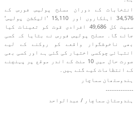
انتخابات کے دوران مسلح پولیس فورس کے
34,576 اہلکاروں اور 15,110 'الیکشن پولیس'
سمیت کل 49,686 افرادی قوت کو تعینات کیا
جائے گا۔ مسلح پولیس فورس نے بتایا کہ کسی
بھی ناخوشگوار واقعے کو روکنے کے لیے
انتہائی چوکسی اختیار کی گئی ہے اور کسی بھی
صورت حال میں 10 منٹ کے اندر موقع پر پہنچنے
کے انتظامات کیے گئے ہیں۔
ہندوستھان سماچار
---------------
ہندوستان سماچار / عبدالواحد