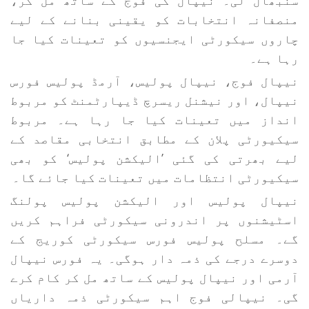
سنبھال لی۔ نیپال کی فوج کے ساتھ مل کر،
منصفانہ انتخابات کو یقینی بنانے کے لیے
چاروں سیکورٹی ایجنسیوں کو تعینات کیا جا
رہا ہے۔
نیپال فوج، نیپال پولیس، آرمڈ پولیس فورس
نیپال، اور نیشنل ریسرچ ڈیپارٹمنٹ کو مربوط
انداز میں تعینات کیا جا رہا ہے۔ مربوط
سیکیورٹی پلان کے مطابق انتخابی مقاصد کے
لیے بھرتی کی گئی ’الیکشن پولیس‘ کو بھی
سیکیورٹی انتظامات میں تعینات کیا جائے گا۔
نیپال پولیس اور الیکشن پولیس پولنگ
اسٹیشنوں پر اندرونی سیکورٹی فراہم کریں
گے۔ مسلح پولیس فورس سیکورٹی کوریج کے
دوسرے درجے کی ذمہ دار ہوگی۔ یہ فورس نیپال
آرمی اور نیپال پولیس کے ساتھ مل کر کام کرے
گی۔ نیپالی فوج اہم سیکورٹی ذمہ داریاں