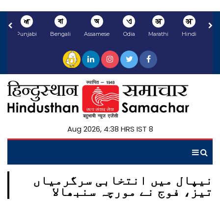
ਅ
বা
অ
ଏ
अ
अ
li
Punjabi
Bengali
Assamese
Odia
Marathi
Hindi
8 Aug 2026, 4:38 HRS IST
نیپال میں انتخابی سرگرمیاں
تیز، فوج نے مورچہ سنبھالا