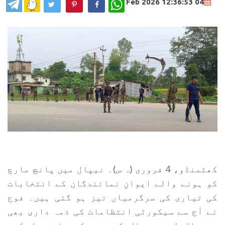
WhatsApp
04 Feb 2026 12:36:53
کھٹمنڈو، 4 فروری (ہ س)۔ نیپال میں پانچ مارچ
کو ہونے والے ایوانِ نمائندگان کے انتخابات
کی تیاری کی سرگرمیاں تیز ہو گئی ہیں۔ فوج
نے آج سے سیکورٹی انتظامات کی ذمہ داری بھی