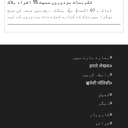
ٹکر،سات مزدوروں سمیت 15 افراد ہلاک
ڈھاکہ، 07 اگست (ہ س)۔ بنگلہ دیش میں جمعہ کی صبح
بوگرا میں سڑک کے کنارے کھڑے سات مزدوروں کے لیے
ایک بس جان لیوا ثابت ہوئی۔ اسی طرح سلہٹ میں دو
بسوں کے درمیان ٹکر میں کم از کم آٹھ افراد ہلاک ہو
گئے۔ بوگرا میں مزدوروں کی ہلاکت پر مشتعل افراد سڑک
پر ..
ہمارے بارے میں
हमारे लेखक
رابطہ کریں
प्राइवेसी पॉलिसी
کھیل
دیگر
کاروبار
جرائم