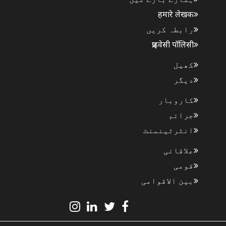
हमारे लेखक
رابطہ کریں
प्राइवेसी पॉलिसी
کھیل
دیگر
کاروبار
جرائم
انٹرٹینمنٹ
علاقائی
قومی
بین الاقوامی