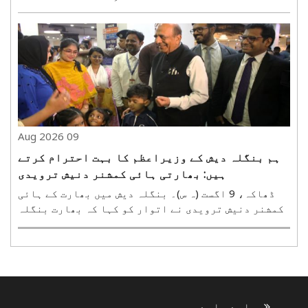
باغیوں کے خلاف فوجی آپریشن شروع کیے جانے کی اطلاعات
ہیں۔ اس دوران مختلف مقامات پر مارٹر گولے داغے
جانے اور کئی مقامات پر زوردار دھماکوں کی بھی
خبریں سامنے ..
09 Aug 2026
ہم بنگلہ دیش کے وزیراعظم کا بہت احترام کرتے
ہیں: بھارتی ہائی کمشنر دنیش ترویدی
ڈھاکہ، 9 اگست (ہ س)۔ بنگلہ دیش میں بھارت کے ہائی
کمشنر دنیش ترویدی نے اتوار کو کہا کہ بھارت بنگلہ
دیش کے وزیراعظم طارق رحمان کا بہت احترام کرتا ہے۔
انہوں نے کہا کہ انہوں نے وزیراعظم کی کئی تقریریں
سنی ہیں اور وہ عوام سے جڑے ہوئے رہنما ہیں۔ انہوں..
ہمارے بارے میں