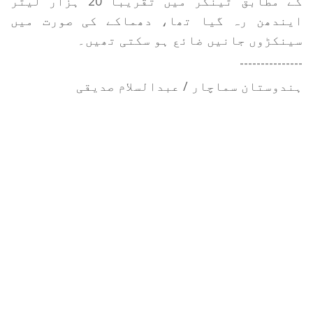
کے مطابق ٹینکر میں تقریباً 20 ہزار لیٹر
ایندھن رہ گیا تھا، دھماکے کی صورت میں
سینکڑوں جانیں ضائع ہو سکتی تھیں۔
---------------
ہندوستان سماچار / عبدالسلام صدیقی