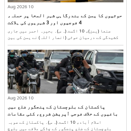
10 Aug 2026
حوثیوں کا یمن کے بندرگاہی شہر المخا پر حملہ،
4 فوجیوں اور 3 شہریوں کی ہلاکت
صنعا (یمن)، 10 اگست (ہ س)۔ بحیرہ احمر میں جاری
کشیدگی کے درمیان حوثی (انصار اللہ) نے یمن کی بین
الاقوامی طور پر تسلیم شدہ حکومت کے زیرِ کنٹرول
تاریخی بندرگاہی شہر المخا پر حملہ کیا ہے۔ حوثی
باغیوں نے اتوار کے روز بیلسٹک میزائلوں اور
دھماکہ خیز ..
10 Aug 2026
پاکستان کے بلوچستان کے پنجگور ضلع میں
باغیوں کے خلاف فوجی آپریشن شروع، کئی مقامات
پر دھماکے، کوئٹہ میں پولیس اہلکاروں کے
اسلام آباد، 10 اگست (ہ س)۔ پاکستان کے صوبہ
ہتھیار لوٹ لیے گئے
بلوچستان کے ضلع پنجگور کے چِڈگی علاقے میں بلوچ