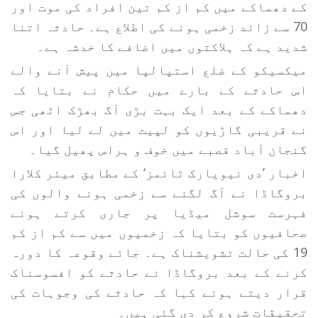
کے دھماکے میں کم از کم تین افراد کی موت اور
70 سے زائد زخمی ہونے کی اطلاع ہے۔ حادثہ اتنا
شدید ہے کہ ہلاکتوں میں اضافے کا خدشہ ہے۔
میکسیکو کے ضلع استپالپا میں پیش آنے والے
اس حادثے کے بارے میں حکام نے بتایا کہ
دھماکے کے بعد ایک بہت بڑی آگ بھڑک اٹھی جس
نے قریبی گاڑیوں کو لپیٹ میں لے لیا اور اس
گنجان آباد قصبے میں خوف و ہراس پھیل گیا۔
اخبار ’دی نیویارک ٹائمز‘ کے مطابق میئر کلارا
بروگاڈا نے آگ لگنے سے زخمی ہونے والوں کی
فہرست سوشل میڈیا پر جاری کرتے ہوئے
صحافیوں کو بتایا کہ زخمیوں میں سے کم از کم
19 کی حالت تشویشناک ہے۔ جائے وقوعہ کا دورہ
کرنے کے بعد بروگاڈا نے حادثے کو افسوسناک
قرار دیتے ہوئے کہا کہ حادثے کی وجوہات کی
تحقیقات شروع کر دی گئی ہیں۔