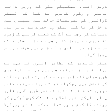
دریں اثنا، میکسیکو سٹی کے وزیر داخلہ
پابلو وازکوز کامچو نے کہا کہ ٹینکر
ڈرائیور کو تشویشناک حالت میں ہسپتال میں
داخل کرایا گیا لیکن وہ خطرے سے باہر ہے۔
دھماکے کی وجہ سے آگ کے شعلے قریبی گاڑیوں
تک تیزی سے پھیل گئے، جس سے دارالحکومت کے
سب سے زیادہ آبادی والے ضلع میں خوف و ہراس
پھیل گیا۔
عینی شاہدین کے مطابق انہوں نے بہت سے
ہولناک مناظر دیکھے جن میں بہت سے لوگ بری
طرح جھلس گئے اور درد سے کراہتے اور بھاگنے
کی کوشش میں ہچکولے کھاتے ہوئے دیکھے گئے۔
دوپہر تک فائر فائٹرز نے کسی طرح آگ پر قابو
پالیا لیکن آخری اطلاع ملنے تک گیس لیکیج کو
روکنے کا کام جاری تھا۔ محکمہ فائر بریگیڈ