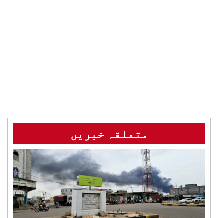
متعلقہ خبریں