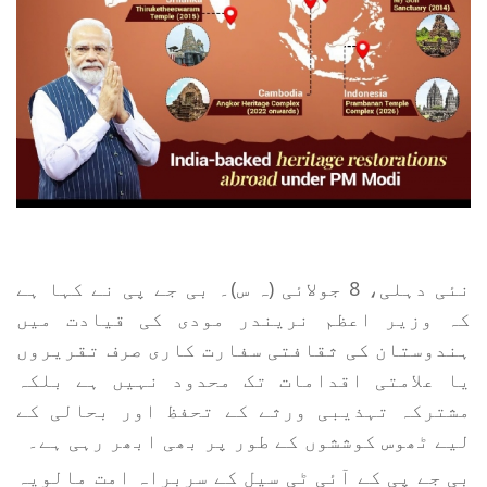
نئی دہلی، 8 جولائی (ہ س)۔ بی جے پی نے کہا ہے
کہ وزیر اعظم نریندر مودی کی قیادت میں
ہندوستان کی ثقافتی سفارت کاری صرف تقریروں
یا علامتی اقدامات تک محدود نہیں ہے بلکہ
مشترکہ تہذیبی ورثے کے تحفظ اور بحالی کے
لیے ٹھوس کوششوں کے طور پر بھی ابھر رہی ہے۔
بی جے پی کے آئی ٹی سیل کے سربراہ امت مالویہ