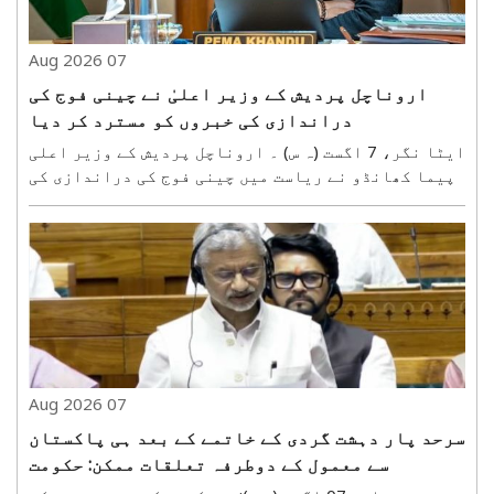
07 Aug 2026
اروناچل پردیش کے وزیر اعلیٰ نے چینی فوج کی
دراندازی کی خبروں کو مسترد کر دیا
ایٹا نگر، 7 اگست (ہ س) ۔ اروناچل پردیش کے وزیر اعلی
پیما کھانڈو نے ریاست میں چینی فوج کی دراندازی کی
خبروں کو مسترد کر دیا ہے۔ تاہم، انہوں نے یہ بھی
کہا کہ وہ مقامی باشندوں، انڈین آرمی، اور ویلفیئر
سوسائٹی سے بات کرکے ان دعوو¿ں کی تصدیق کریں ..
07 Aug 2026
سرحد پار دہشت گردی کے خاتمے کے بعد ہی پاکستان
سے معمول کے دوطرفہ تعلقات ممکن: حکومت