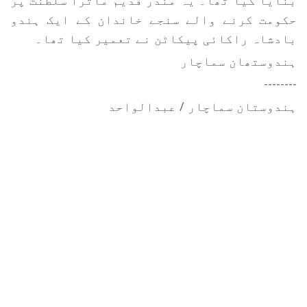
بنایا گیا تھا۔ یہ مندر قدیم ماترا سلطنت پر
حکومت کرنے والے سنجے خاندان کے ایک ہندو
بادشاہ راکائی پیکاٹن نے تعمیر کیا تھا۔
ہندوستھان سماچار
--------
ہندوستان سماچار / عبدالواحد