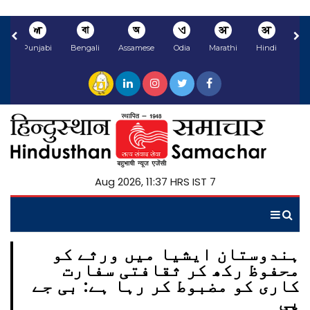
ਅ
বা
অ
ଏ
अ
अ
li
Punjabi
Bengali
Assamese
Odia
Marathi
Hindi
7 Aug 2026, 11:37 HRS IST
ہندوستان ایشیا میں ورثے کو
محفوظ رکھ کر ثقافتی سفارت
کاری کو مضبوط کر رہا ہے: بی جے
پی