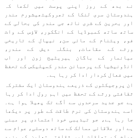
نے بدھ کے روز اپنی پوسٹ میں لکھا کہ
ہندوستان سری لنکا کے تھروکیتھیشورم مندر
اور بحرین کے شری ناتھ جی مندر کی بحالی کے
ساتھ ساتھ کمبوڈیا کے انگکور، لاؤس کے واٹ
فو، ویتنام کے مائی سن، نیپال کے تاریخی
ورثے کے مقامات، بنگلہ دیش کے مندر،
میانمار کے باگان ہیریٹیج زون اور اب
انڈونیشیا کے پرمبانن مندر کمپلیکس کے تحفظ
میں فعال کردار ادا کر رہا ہے۔
ان پروجیکٹوں کے ذریعے ہندوستان ایک مشترکہ
ثقافتی ورثے کے تحفظ میں اہم رول ادا کر رہا
ہے جو جدید سرحدوں سے آگے تک پھیلا ہوا ہے۔
اسے ہندوستان کی نرم طاقت کے طور پر دیکھا
جا رہا ہے، جو تہذیبی خود اعتمادی پر مبنی
ہے اور علاقائی ممالک کے ساتھ دوستی، عوام سے
عوام کے تعلقات اور ثقافتی تعاون کو مزید