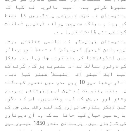
مضبوط کرتی ہے۔ امیت مالویہ نے کہا کہ
ہندوستان نہ صرف تاریخی یادگاروں کا تحفظ
کر رہا ہے بلکہ صدیوں پرانے تہذیبی تعلقات
کو بھی نئی طاقت دے رہا ہے۔
ہندوستان یونیسکو کے عالمی ثقافتی ورثہ
'پرمبانن ٹیمپل کمپلیکس' کے تحفظ اور بحالی
میں انڈونیشیا کی مدد کرنے جا رہا ہے۔ منگل
کو دونوں ممالک نے اس منصوبے پر کام کرنے کے
لیے ایک 'لیٹر آف انٹینٹ' شیئر کیا تھا۔
انڈونیشیا میں 10 ویں صدی میں تعمیر کیے گئے
یہ مندر ہندو مت کے تین اہم دیوتاؤں برہما،
وشنو اور مہیش کے لیے وقف ہیں۔ اس کے علاوہ
تین دیگر مندر جانوروں کے لیے وقف ہیں جن کے
بارے میں خیال کیا جاتا ہے کہ وہ ان دیوتاؤں
کی گاڑیاں ہیں۔ پرمبانن مندر 1850 عیسوی میں