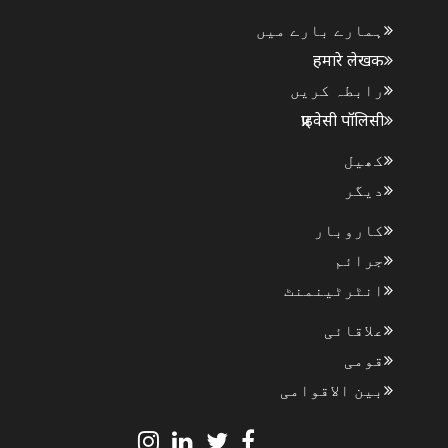
ہمارے بارے میں
हमारे लेखक
رابطہ کریں
प्राइवेसी पॉलिसी
کھیل
دیگر
کاروبار
جرائم
انٹرٹینمنٹ
علاقائی
قومی
بین الاقوامی