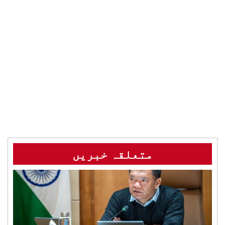
متعلقہ خبریں