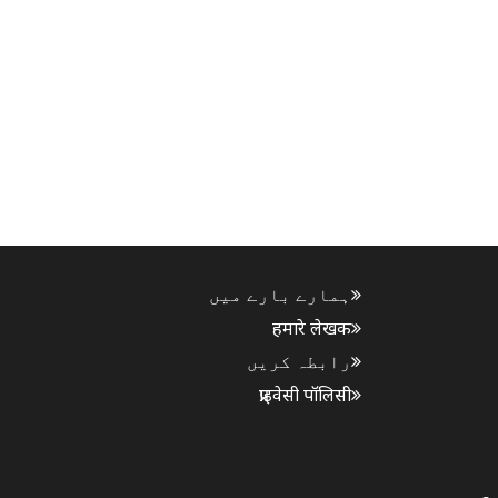
ہمارے بارے میں
हमारे लेखक
رابطہ کریں
प्राइवेसी पॉलिसी