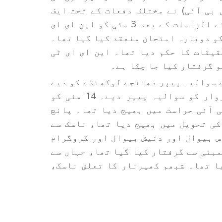
 بی آئی) نے مختلف دفعات کے تحت ایف
آئی آر درج کی تھی۔ سوالیہ پیپر لیک ہونے کے الزامات کے بعد 3 مئی کو این ای ای
منسوخ کر دیا گیا تھا اور 21 جون کو دوبارہ امتحان منعقد کیا گیا تھا۔
قیقات کا حکم دیا تھا۔ این ای ای ٹی
ے سوالیہ پیپر دھننجے لوکھنڈے کو دیے
تھے۔ بعد میں دھننجے لوکھنڈے نے شبھم خیروار کو سوالیہ پیپر دیے۔ 14 مئی کو
ی آئی حراست میں بھیج دیا تھا۔ پانچ
ئی کو سی بی آئی کی تحویل میں بھیج دیا تھا، ناسک سے
س بیوال اور دنیش بیوال اور گروگرام
 شبھم خیرنار کو 13 مئی کو ممبئی سے گرفتار کیا گیا تھا، جہاں سے
یا تھا۔ شبھم کھیرنار کا تعلق ناسک،