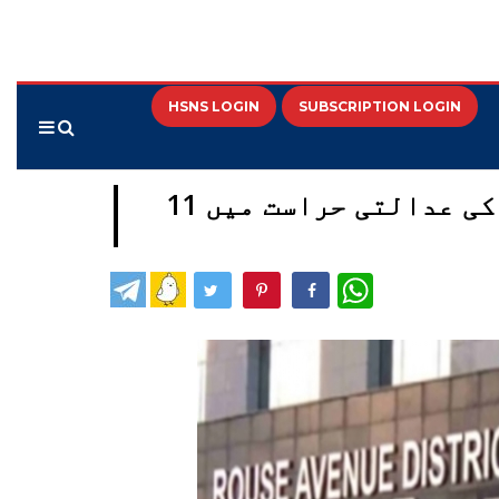
HSNS LOGIN
SUBSCRIPTION LOGIN
نیٹ پیپر لیک معاملہ میں پی وی کلکرنی اور شیوراج موٹےگاؤنکر کی عدالتی حراست میں 11
WhatsApp