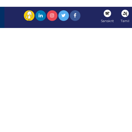
अ
அ
Sanskrit
Tamil