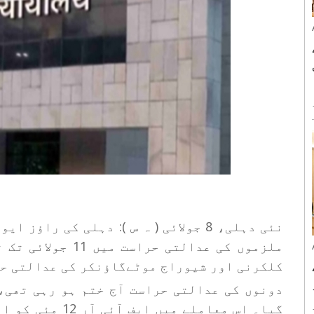
ا
میں منعقدہ ’بلڈ ڈونیشن میگا کیمپین 2026‘
نئی دہلی، 8 جولائی ( ہ س ): دہلی کی ر
ملزموں کی عدالتی ح
کلکرنی اور شیوراج موٹےگاؤنکر کی عدالتی حر
دونوں کی عدالتی حراست آج ختم ہو رہی تھی،
و
گیا۔ اس معاملے م