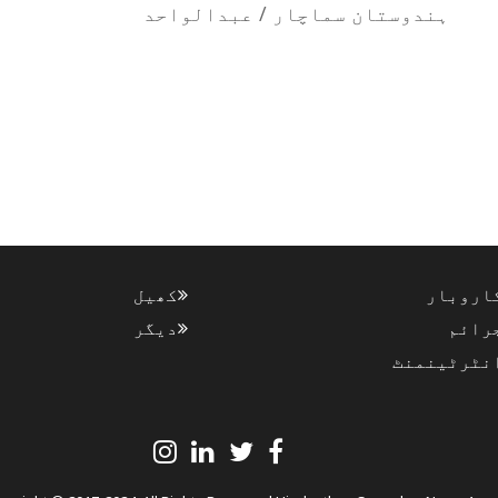
ہندوستان سماچار / عبدالواحد
اروبار
کھیل
رائم
دیگر
نٹرٹینمنٹ