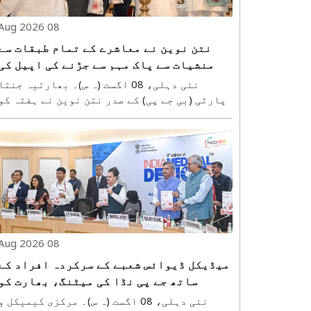
08 Aug 2026
نتن نوین نے معاشرے کے تمام طبقات سے
منشیات سے پاک مہم سے جڑنے کی اپیل کی
نئی دہلی، 08 اگست (ہ س)۔ بھارتیہ جنت
پارٹی (بی جے پی) کے صدر نتن نوین نے ہفتہ کو
نوجوانوں سے منشیات سے پاک مہم سے جڑنے کی
اپیل کی۔ ہفتہ کو اوم شانتی ریٹریٹ سینٹر
میں شرکت کرتے ہوئے انہوں نے ملک کے
نوجوانو..
08 Aug 2026
میڈیکل ڈیوائس شعبے کے سرکردہ افراد کے
ساتھ جے پی نڈا کی میٹنگ، بھارت کو
میڈٹیک ہب بنانے پر زور
نئی دہلی، 08 اگست (ہ س)۔ مرکزی کیمیکل 