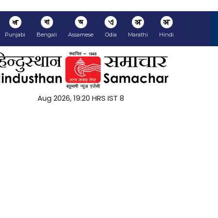
ਅ
বা
অ
ଏ
अ
अ
Punjabi
Bengali
Assamese
Odia
Marathi
Hindi
8 Aug 2026, 19:20 HRS IST