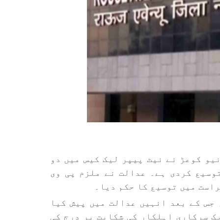
اؤز ایونیو کوعڑ نے نیٹ پیپر لیک کیس میں دو
راست میں 11 جولائی تک توسیع کردی ہے۔ عدالت نے ملزم پی وی
است میں توسیع کا حکم دیا۔
 جس کے بعد انہیں عدالت میں پیش کیا
یں ایف آئی آر 12 مئی کو ایک سرکاری اہلکار کی شکایت پر درج کی