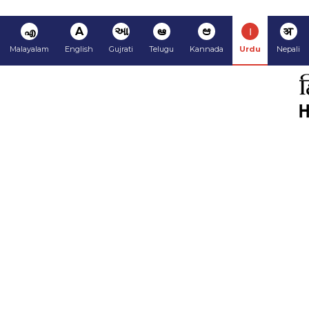
अ
ا
ಆ
ఆ
આ
A
എ
Malayalam
English
Gujrati
Telugu
Kannada
Urdu
Nepali