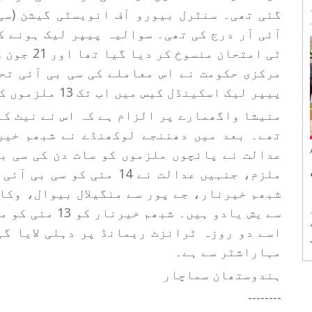
گئی تھی۔ سنٹرل بیورو آف انویسٹی گیشن (سی
ٹی امتحان 
ئی۔ اس
مرکزی حکومت نے اس معاملے کی سی بی آئی تح
پیپر لیک اسکینڈل کیس میں اب تک 13 ملزموں کو گرفتار کیا جا چکا ہے۔
منیشا واگھمارے پر الزام ہے کہ اس نے نیٹ ک
عدالت نے پانچوں ملزموں کو سات دن کی سی ب
ملزم، جنہیں عدالت نے 14 م
شبھم خیرنار، جے پور سے منگیلال بیوال، وکا
سے یش یادو ہیں۔
اسے دو روزہ ٹرانزٹ ریمانڈ پر دہلی لایا گ
مہاراشٹر سے ہے۔
ہندوستھان سماچار
--------