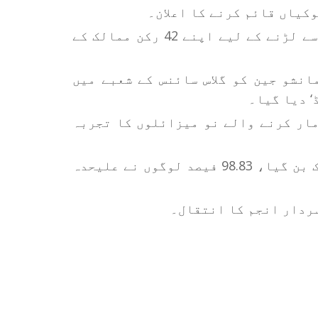
2004 - ایشیائی ترقیاتی بینک نے دہشت گردی سے لڑنے کے لیے اپنے 42 رکن ممالک کے
ہمانشو جین کو گلاس سائنس کے شعبے میں
‘ دیا گیا۔
ک مار کرنے والے نو میزائلوں کا تجربہ
2011 - سوڈان ایک ریفرنڈم کے بعد علیحدہ ملک بن گیا، 98.83 فیصد لوگوں نے علیحدہ