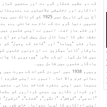
کے دو عظیم فنکار گرو دت اور سنجیو کمار 
اداکاری اور تخلیقی صلاحیتوں سے ہندوستانی
آج ہی کی تاریخ میں 1925 ک
جنہیں دنیا گرو دت کے نام سے جانتی ہے، ہن
اور فلم ساز تھے۔ انہوں نے اپنی فلموں میں
نقطۂ نظر کا ایسا تال میل پیش کیا، جو آج ب
بہار فلم ’’پیاسا‘‘ اور ’’کاغذ کے پھول‘‘ کو
میں شامل کیا۔ اس کے علاوہ ’’چودھویں کا چاند‘‘
یادگار فلموں میں شامل ہیں۔
وہیں، 1938 میں اسی دن گجرات کے سورت
بھائی جری والا تھا۔ انہوں نے اپنی فطری، ا
ی
سنیما میں اپنی منفرد شناخت بنائی۔ سنجیو
ی
اور کردار نگاری پر مبنی کرداروں کو یکسا
’’آندھی‘‘، ’’کوشش‘‘، ’’انگور‘‘، ’’شعلے‘‘، ’’ترشو
اپنی اداکاری کا لوہا منوایا۔ خاص طور پر ’’کو