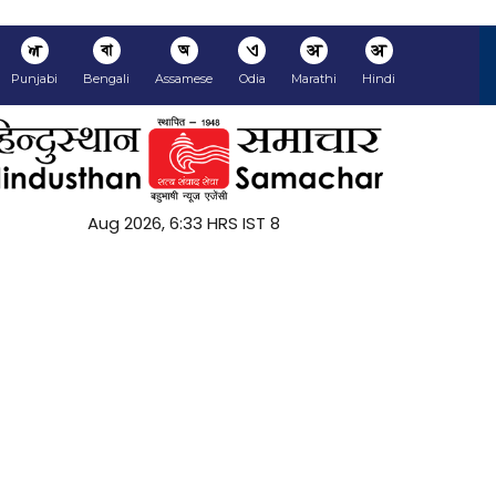
ਅ
বা
অ
ଏ
अ
अ
Punjabi
Bengali
Assamese
Odia
Marathi
Hindi
8 Aug 2026, 6:33 HRS IST