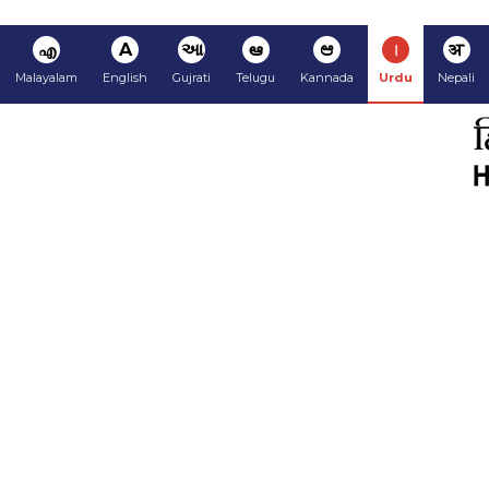
अ
ا
ಆ
ఆ
આ
A
എ
Malayalam
English
Gujrati
Telugu
Kannada
Urdu
Nepali