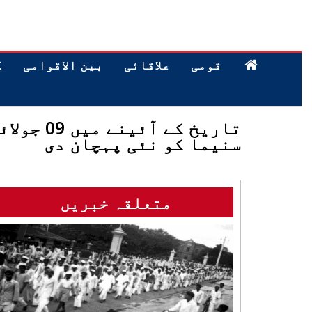
قومی
علاقائی
بین الاقوامی
ک
تاریخ ک
سنیما کو نئی پہچان دی
متعلقہ خبریں