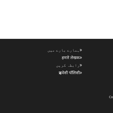
ہمارے بارے میں
हमारे लेखक
رابطہ کریں
प्राइवेसी पॉलिसी
Co