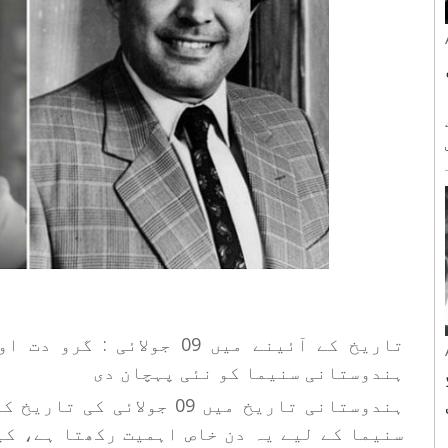
گست
لان کیا تھا۔ 8
تاریخ کے آئینے میں 09 جول
ہندوستانی سنیما کو نئی پہچان دی
ہندوستانی تاریخ میں 09 جو
سنیما کے لیے یہ دن خاص اہمیت رکھتا ہے، ک
19 کا