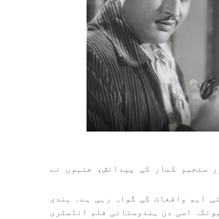
ائی : گرو دت اور سنجیو کمار کی پیدائش، جنہوں نے
لائی کی تاریخ کئی اہم واقعات کی گواہ رہی ہے۔ ہندی
یونکہ اسی دن ہندوستانی فلم انڈسٹری