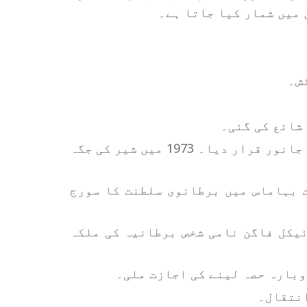
 میں شمار کیا جاتا ہے۔
1969 - وائلڈ لائف بورڈ نے شیر کو ملک کا قومی جانور قرار دیا۔ 1973 میں شیر کی جگہ
انی نوآبادیات بہاماس میں برطانوی سلطنت کا سورج
مائیکل فاگن نامی شخص برطانیہ کی ملکہ