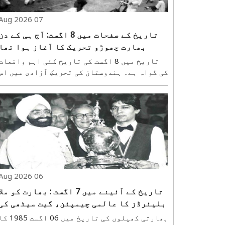
07 Aug 2026
تاریخ کے صفحات میں 8 اگست: آج ہی کے دن
بھارت چھوڑو تحریک کا آغاز ہوا تھا
تاریخ میں 8 اگست کی تاریخ کئی اہم واقعات
کی گواہ ہے۔ ہندوستان کی تحریکِ آزادی میں اس
دن کو خصوصی اہمیت حاصل ہے، کیونکہ 8 ا
1942 کو مہاتما گاندھی نے برطانوی حکومت کے
خلاف ’بھارت چھوڑو تحریک‘ کا اع
اگست 1942 کو ممبئی (اس وقت بمبئی)..
06 Aug 2026
تاریخ کے آئینے میں 7 اگست : بھارت کو ملا
بلیئرڈز کا عالمی چیمپئن، گیت سیٹھی کی
تاریخی جیت
بھارتی کھیلوں کی تاریخ میں 06 اگست 85