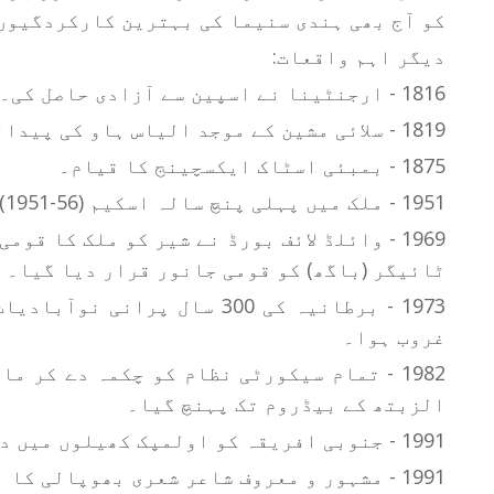
کو آج بھی ہندی سنیما کی بہترین کارکردگیوں
دیگر اہم واقعات:
1816 - ارجنٹینا نے اسپین سے آزادی حاصل کی۔
1819 - سلائی مشین کے موجد الیاس ہاو کی پیدائش۔
1875 - بمبئی اسٹاک ایکسچینج کا قیام۔
1951 - ملک میں پہلی پنچ سالہ اسکیم (56-1951) شائع کی گئی۔
ٹائیگر (باگھ) کو قومی جانور قرار دیا گیا۔
1973 - برطانیہ کی 300 سال پر
غروب ہوا۔
1982 - تمام سیکورٹی نظام کو چکمہ دے کر 
الزبتھ کے بیڈروم تک پہنچ گیا۔
1991 - جنوبی افریقہ کو اولمپک کھیلوں میں دوبارہ حصہ لینے کی اجازت ملی۔
1991 - مشہور و معروف شاعر شعری بھوپالی کا انتقال۔