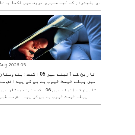
دن بلیئرڈز کے لیے سنہری حروف میں لکھا جاتا
ہے۔ اسی روز بھارت کے بلیئرڈز کے عظیم کھلاڑی
گیت شری رام سیٹھی نے ورلڈ ایمیچر بلیئرڈز
چیمپئن شپ کا اعزاز جیت کر ملک کو بین
الاقوامی سطح پر نئی شناخت دلائی۔ فائنل ..
05 Aug 2026
تاریخ کے آئینے میں 06 اگست : ہندوستان
میں پہلے ٹیسٹ ٹیوب بے بی کی پیدائش سے
طبی سائنس نے نئی تاریخ رقم کی
تاریخ کے آئینے میں 06 اگست : ہندوستان میں
پہلے ٹیسٹ ٹیوب بے بی کی پیدائش سے طبی
سائنس نے نئی تاریخ رقم کی ہندوستانی طب
سائنس کی تاریخ میں 06 اگست 1986 ایک تاریخ
دن کے طور پر درج ہے۔ اسی دن ممبئی کے جسلوک
اسپتال میں ہندوستان کے پہلی ٹیسٹ ٹیوب ..