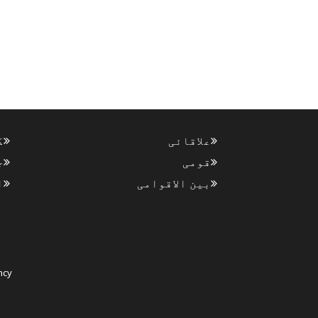
علاقائی
ک
قومی
ج
بین الاقوامی
ا
ncy