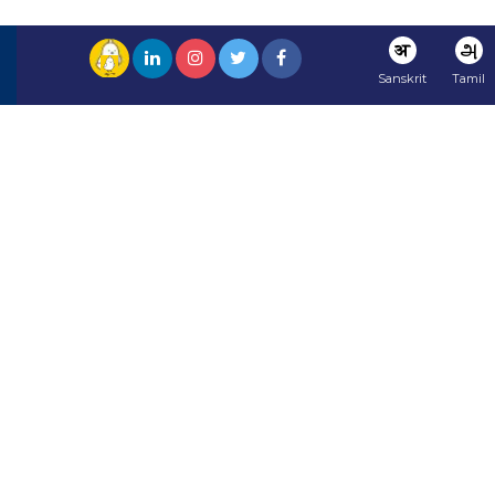
अ
அ
Sanskrit
Tamil