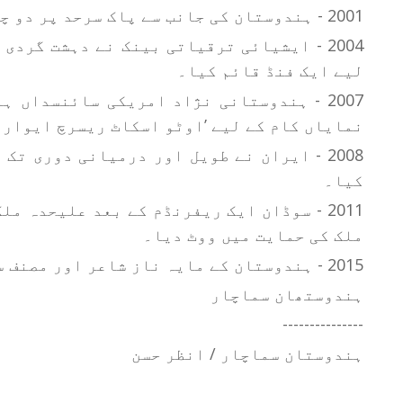
2001 - ہندوستان کی جانب سے پاک سرحد پر دو چوکیاں قائم کرنے کا اعلان۔
لیے ایک فنڈ قائم کیا۔
2007 - ہندوستانی نژاد امریکی سائنسداں 
نمایاں کام کے لیے ’اوٹو اسکاٹ ریسرچ ایوارڈ
2008 - ایران نے طویل اور درمیانی دوری ت
کیا۔
ملک کی حمایت میں ووٹ دیا۔
2015 - ہندوستان کے مایہ ناز شاعر اور مصنف سردار انجم کا انتقال۔
ہندوستھان سماچار
---------------
ہندوستان سماچار / انظر حسن