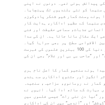
کی پیدائش ہوئی تھی۔ دونوں نے اپنی
 سنیما کو نئی بلندیوں تک پہنچایا۔
و کرناٹک میں پیدا ہوئے وسنت کمار شیو شنکر پادوکون،
دی سنیما کے عظیم اداکار، ہدایت کار
 انسانی جذبات، سماجی حقیقت اور فنی
ھی ایک مثال مانا جاتا ہے۔ ان کی سدا
 بین الاقوامی سطح پر بھی سراہا گیا۔
باوقار ’ٹائم‘ میگزین نے ان دونوں فلموں کو دنیا کی 100 بہترین فلموں کی فہرست
 اور ’’صاحب بی بی اور غلام‘‘ بھی ان کی
 میں پیدا ہوئے سنجیو کمار کا اصل نام ہری
ثر انگیز اور متنوع اداکاری سے ہندی
 کمار نے رومانوی، مزاحیہ، سنجیدہ
ں مہارت کے ساتھ ادا کیا۔ انہوں نے
ل‘‘ اور ’’نیا دن نئی رات‘‘ جیسی فلموں میں
شش‘‘ اور ’’آندھی‘‘ میں ان کی اداکاری