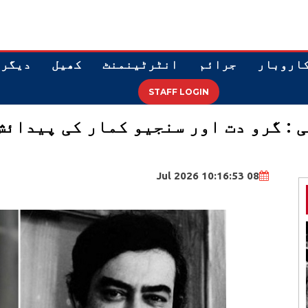
اروبار
جرائم
انٹرٹینمنٹ
کھیل
دیگر
STAFF LOGIN
ے آئینے میں 09 جولائی : گرو دت اور سنجیو کمار 
08 Jul 2026 10:16:53