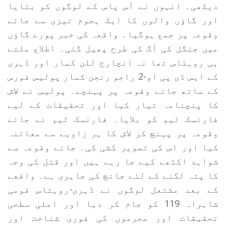
دیکھی۔ انہوں نے آس پاس کے لوگوں کو بتایا
اور گاؤں والوں کا ایک ہجوم تیزی سے جائے
وقوعہ پر جمع ہوگیا۔ واقعہ کی خبر پورے گاؤں
میں جنگل کی آگ کی طرح پھیل گئی۔ اطلاع ملتے
ہی روہتاس تھا نہ انچارج للن کمار اور ڈہری
کے ایس ڈی پی او-2 راجو رنجن کمار پولیس فورس
کے ساتھ جائے وقوعہ پر پہنچے۔ پولیس نے لاش
کا پنچنامہ تیار کیا اور تحقیقات کے لیے
فارنسک ٹیم کو بلایا۔ فارنسک ٹیم نے جائے
وقوعہ پر پہنچ کر لاش کا ہر زاویے سے معائنہ
کیا اور اس کی تصویر کشی کی۔ جائے وقوعہ سے
شواہد اکٹھے کیے جا رہے ہیں اور قتل کی وجہ
کا پتہ لگنے کے لئے جانچ کی جاہری ہے۔ واقعے
کے بعد مشتعل لوگوں نے ڈہری-روہتاس قومی
شاہراہ 119 کو جام کر دیا اور اعلیٰ سطحی
تحقیقات اور مجرموں کی فوری شناخت اور