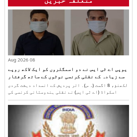
08 Aug 2026
یوپی اے ٹی ایس نے دو اسمگلروں کو ایک لاکھ روپے
سے زیادہ کے نقلی کرنسی نوٹوں کے ساتھ گرفتار
کیا
لکھنؤ، 8 اگست (ہ س)۔ اتر پردیش کے انسداد دہشت گردی
اسکواڈ (اے ٹی ایس) نے نقلی ہندوستانی کرنسی کی
اسمگلنگ کرنےو الے دو اسمگلروں کو گرفتار کیا ہے۔
ان سے پانچ -پانچ سو روپے کے 201 نقلی نوٹ برآمد
ہوئے جن کی مالیت ایک لاکھ پانچ سو روپے ہے۔ اے ٹی
ایس ..