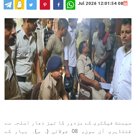
WhatsApp
08 Jul 2026 12:01:54
سیمنٹ فیکٹری کے مزدور کا تیز دھار اسلحہ سے
قتلڈہری آن سون، 08 جولائی (ہ س)۔ بہار کے