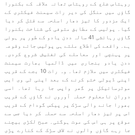
روہتاس ضلع کے روہتاس تھانہ علاقہ کے بکنورا
گاؤں میں منگل کی دیر رات سیمنٹ فیکٹری کے
ایک مزدور کا تیز دھار اسلحہ سے قتل کر دیا
گیا۔ پولیس کے مطابق متوفی کی شناخت بکنورا
گاؤں رہائشی 41 سالہ ددن یادو کے طور پر ہوئی
ہے۔ واقعے کی اطلاع ملتے ہی پولیس جائے وقوعہ
پر پہنچی اور معاملے کی تفتیش شروع کردی۔
ددن یادو بنجاری میں ڈالمیا بھارت سیمنٹ
فیکٹری میں ملازم تھا۔ وہ رات 10 بجے کے قریب
اپنی ڈیوٹی ختم کرنے کے بعد اپنی ٹی وی ایس
موٹرسائیکل پر گھر واپس جا رہا تھا۔ اسی
دوران نامعلوم حملہ آوروں نے گاؤں کے قریب
بھورا جانے والی سڑک پر پیکس گودام کے قریب
اس پر تیز دھار اسلحہ سے حملہ کر دیا جس سے
موقع پر ہی اس کی موت ہوگئی۔ صبح لکڑی بیچنے
جا رہے گاؤں والوں نے لاش سڑک کے کنارے پڑی