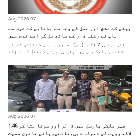
07 Aug 2026
بیٹی کے عشق اور حمل کی وجہ سے بدنامی کے خوف سے
باپ نے رشتہ دار کے ساتھ مل کر اسے ندی میں
ڈبوکر مار ڈالا
نئی دہلی، 7 اگست (ہ س)۔ جنوبی دہلی کے تگڑی تھانہ
علاقے میں ایک باپ پر اپنی ہی بیٹی کے قتل کا الزام
عائد ہوا ہے۔ پولیس کی تحقیقات میں انکشاف ہوا ہے
کہ شادی سے قبل بیٹی کے حمل کا انکشاف ہونے پر باپ
کو سماجی بدنامی کا خدشہ تھا۔ اس لیے وہ ایک رشتہ
دار..
07 Aug 2026
غیر ملکی پارسل میں ڈالر اور سونا بتا کر 1.46
لاکھ روپے کی دھوکہ دہی،نائجیریائی خاتون سمیت