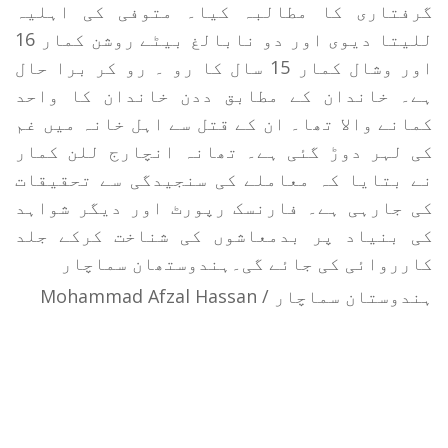
گرفتاری کا مطالبہ کیا۔ متوفی کی اہلیہ
للیتا دیوی اور دو نابالغ بیٹے روشن کمار 16
اور وشال کمار 15 سال کا رو ۔ رو کر برا حال
ہے۔ خاندان کے مطابق ددن خاندان کا واحد
کمانے والا تھا۔ ان کے قتل سے اہل خانہ میں غم
کی لہر دوڑ گئی ہے۔ تھانہ انچارج للن کمار
نے بتایا کہ معاملے کی سنجیدگی سے تحقیقات
کی جارہی ہے۔ فارنسک رپورٹ اور دیگر شواہد
کی بنیاد پر بدمعاشوں کی شناخت کرکے جلد
کارروائی کی جائے گی۔ہندوستھان سماچار
ہندوستان سماچار / Mohammad Afzal Hassan