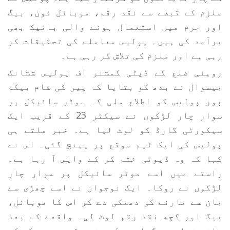
ملزم کے قبضے سے نقد رقم، موبائل فون، بیگ
اور جرم میں استعمال ہونے والی بائیک بھی
برآمد کی ہیں۔ پولیس معاملے کی تحقیقات کر
رہی ہے اور ملزم کی تلاش کر رہی ہے۔
روہنی ضلع کے ڈپٹی کمشنر آف پولیس ششانک
جیسوال نے بدھ کو بتایا کہ پیر کی شام بیگم
پور پولیس کو اطلاع ملی کہ موٹر سائیکل پر
سوار چار لڑکوں نے سیکٹر 23 کے قریب ایک
سیکورٹی گارڈ کو لوٹ لیا ہے۔ خبر ملتے ہی
پولیس کی ایک ٹیم موقع پر پہنچ گئی۔ اس نے
کہا کہ وہ ڈیوٹی ختم کر کے واپس آ رہا ہے۔
راستے میں اسے موٹر سائیکل پر سوار چار
لڑکوں نے روکا۔ ایک نوجوان نے اسے چھڑی سے
جان سے مارنے کی دھمکی دے کر اس کا موبائل،
بیگ اور کچھ نقد رقم لوٹ لی۔ واقعے کے بعد