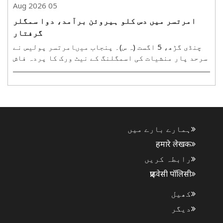
05 Aug 2026
امرتسر میں دس کلو ہیروئن برآمد، دوا سمگلر
گرفتار
چنڈی گڑھ، 5 اگست (ہ س)۔ پنجاب میںامرتسر پولیس نے
سرحد پار منشیات کی اسمگلنگ کے نیٹ ورک کا پردہ فاش
کرکے دواسمگلر کو گرفتار کیاہے۔پولیس نے ملزمان
کو گرفتار کر کے ان کے قبضے سے دس کلو ہیروئن برآمد
کی ہے۔ اس کارروائی سے سرحدی علاقے میں کام کرنے
والے ..
ہمارے بارے میں
हमारे लेखक
رابطہ کریں
प्राइवेसी पॉलिसी
کھیل
دیگر