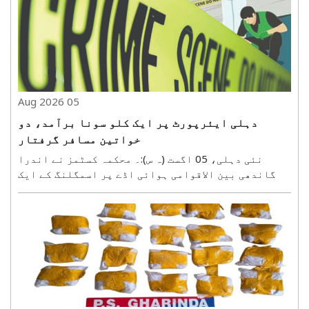
کمار داس کی قیادت میں ایک ٹیم نے جمعرات کے روز
نوگچھیا..
05 Aug 2026
دہلی ایئرپورٹ پر ایک کلو سونا برآمد، دو
خواتین مسافر گرفتار
نئی دہلی، 05 اگست (ہ س):۔ محکمہ کسٹمز نے اندرا
گاندھی بین الاقوامی ہوائی اڈے پر اسمگلنگ کے ایک
معاملے کا پردہ فاش کرتے ہوئے دو خواتین مسافروں کو
گرفتار کیا ہے۔ ان کے قبضے سے تقریباً ایک کلو گرام
سونا برآمد کیا گیا۔ محکمہ نے بدھ کے روز جاری
بیان..