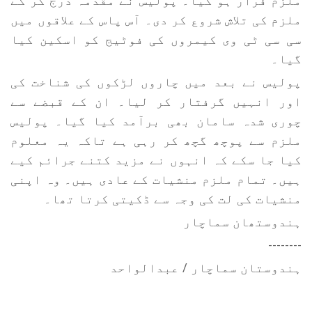
ملزم فرار ہو گیا۔ پولیس نے مقدمہ درج کر کے
ملزم کی تلاش شروع کر دی۔ آس پاس کے علاقوں میں
سی سی ٹی وی کیمروں کی فوٹیج کو اسکین کیا
گیا۔
پولیس نے بعد میں چاروں لڑکوں کی شناخت کی
اور انہیں گرفتار کر لیا۔ ان کے قبضے سے
چوری شدہ سامان بھی برآمد کیا گیا۔ پولیس
ملزم سے پوچھ گچھ کر رہی ہے تاکہ یہ معلوم
کیا جا سکے کہ انہوں نے مزید کتنے جرائم کیے
ہیں۔ تمام ملزم منشیات کے عادی ہیں۔ وہ اپنی
منشیات کی لت کی وجہ سے ڈکیتی کرتا تھا۔
ہندوستھان سماچار
--------
ہندوستان سماچار / عبدالواحد