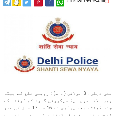
WhatsApp
08 Jul 2026 19:19:54
نئی دہلی، 8 جولائی ( ہ س) : روہنی ضلع کے بیگم
پور علاقے میں ایک سیکورٹی گارڈ کو لوٹنے کے
چند گھنٹے بعد پولیس نے 16 سے 17 سال کی عمر
کے چار نابالغوں کو گرفتار کیا ہے۔ پولیس نے