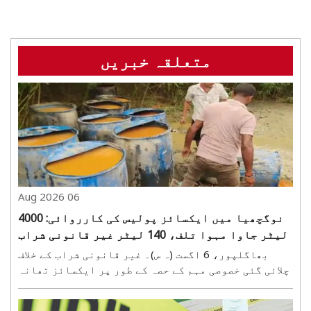
متعلقہ خبریں
06 Aug 2026
نوگچھیا میں ایکسائز پولیس کی کارروائی: 4000
لیٹر جاوا مہوا تلف، 140 لیٹر غیر قانونی شراب
برآمد
بھاگلپور، 6 اگست (ہ س)۔ غیر قانونی شراب کے خلاف
چلائی گئی خصوصی مہم کے حصہ کے طور پر ایکسائز تھانہ
نے ایک بڑی کامیابی حاصل کی ہے۔ خفیہ اطلاع پر
کارروائی کرتے ہوئے ایکسائز تھانہ انچارج پرمود