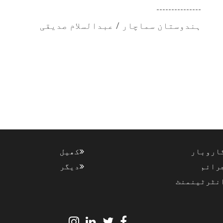
---------------
ہندوستان سماچار / عبدالسلام صدیقی
اروبار
کھیل
رائم
دیگر
نٹرٹینمنٹ