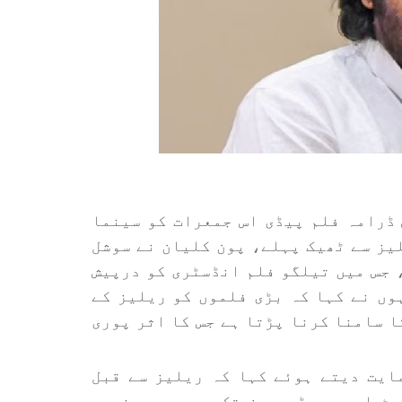
ڈرامہ فلم پیڈی اس جمعرات کو سینما
یز سے ٹھیک پہلے، پون کلیان نے سوشل
 جس میں تیلگو فلم انڈسٹری کو درپیش
وں نے کہا کہ بڑی فلموں کو ریلیز کے
ا سامنا کرنا پڑتا ہے جس کا اثر پوری
ایت دیتے ہوئے کہا کہ ریلیز سے قبل
سٹ اور پروڈیوسرز تک ہی محدود نہیں