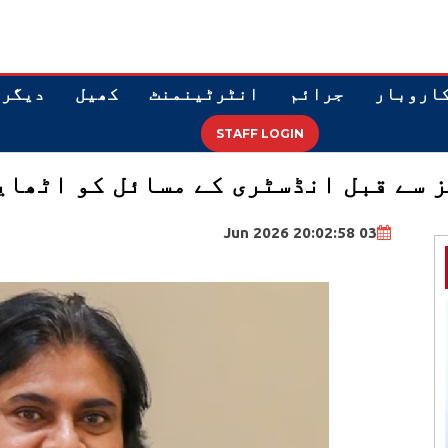
اروبار
جرائم
انٹرٹینمنٹ
کھیل
دیگر
STAFF LOGIN
ز سے قبل انڈسٹری کے مسائل کو اٹھای
03 Jun 2026 20:02:58