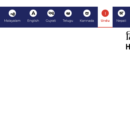
अ
ا
ಆ
ఆ
આ
A
എ
Malayalam
English
Gujrati
Telugu
Kannada
Urdu
Nepali