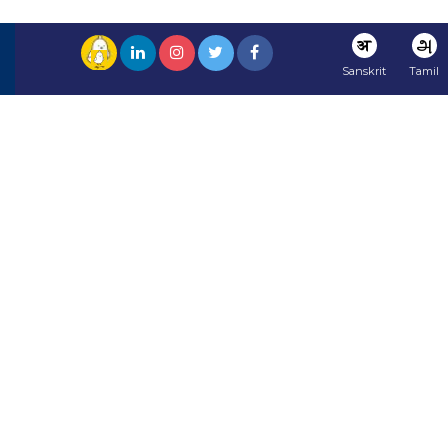
अ
அ
Sanskrit
Tamil