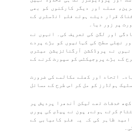
رین، عملے اور دیگر کارکنوں کو بھی
ناک قرار دیتے ہوئے فلم انڈسٹری کے
رت پر زور دیا۔
ادگی اور لگن کی تعریف کی۔ انہوں نے
ور نچلی سطح کی کہانیوں کو بڑے پردے
نہوں نے پروڈکشن آرگنائزیشن میتری
رح کے بڑے پروجیکٹس کو سپورٹ کرنے کے
ادہ اتحاد اور کھلے مکالمے کی ضرورت
ٹیک ہولڈرز کو مل کر اس طرح کے مسائل
 کچھ خدشات تھے لیکن آندھرا پردیش پر
تتام کرتے ہوئے، پون نے پیڈی کی پوری
امید ظاہر کی کہ یہ فلم کامیابی کے
ی۔