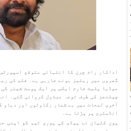
اداکار رام چرن کا انتہائی متوقع اسپورٹس 
گھروں میں ریلیز ہونے جارہی ہے۔ فلم کی ریل
میڈیا پلیٹ فارم ایکس پر ایک پوسٹ شیئر کی،
چیلنجز کی طرف توجہ مبذول کروائی گئی۔ انہ
آخری لمحات میں بے شمار رکاوٹوں اور دباو ک
انڈسٹری پر پڑتا ہے۔
پون کلیان نے پیڈی کی پوری ٹیم کو اپنی حم
پیدا ہونے والی غیر یقینی صورتحال صرف کا