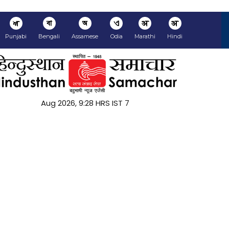
ਅ
বা
অ
ଏ
अ
अ
Punjabi
Bengali
Assamese
Odia
Marathi
Hindi
7 Aug 2026, 9:28 HRS IST