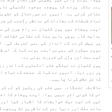
ہے، بلکہ پردے کے پیچھے موجود تکنیکی ماہ
متاثر کرتی ہے۔ انہوں نے صورتحال کو تشویش
تمام طبقات کے مفادات کو مدنظر رکھنے کی ضرو
.
اپنے پیغام میں پون کلیان نے رام چرن کی س
ہدایت کار بوچی بابو سنا کے مقامی ثقافت ا
پر پیش کرنے کے انداز کی بھی تعریف کی۔ ا
مووی میکرز کو بھی سراہتے ہوئے کہا کہ اس ط
لیے ہمت اور وژن کی ضرورت ہوتی ہے۔
پون کلیان نے تیلگو فلم انڈسٹری کے اندر زی
 ایس
پر زور دیا۔ انہوں نے کہا کہ صنعت کے تمام اس
کا حل تلاش کرنا چاہیے۔
حالانکہ تلنگانہ میں فلم کی ریلیز کو لے کر
اس کا کوئی اثر نہیں ہوا۔ اپنے پیغام کا اخ
ٹیم کے لیے نیک خواہشات کا اظہار کیا اور 
ساتھ ملک اور دنیا بھر کے ناظرین تک پہنچے گ