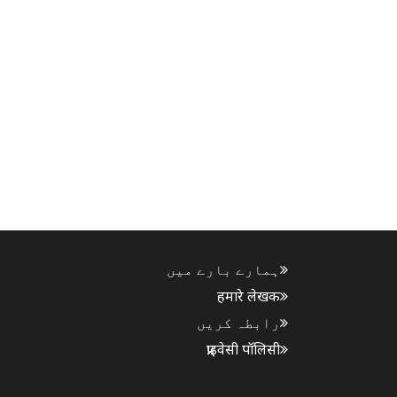
ہمارے بارے میں
हमारे लेखक
رابطہ کریں
प्राइवेसी पॉलिसी