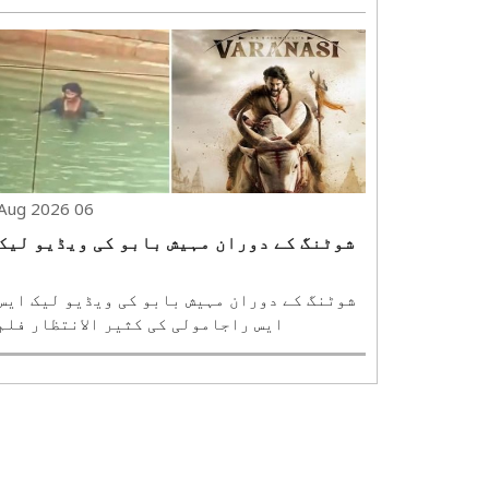
اور رتیش سدھوانی کی پروڈکشن کمپنی ایکسل
انٹرٹینمنٹ نے اب ملیالم ویمپائر تھرلر
فلم ''ہاف'' کے ساتھ کام شروع کر دیا ہے۔ سوشل
میڈیا کے ذریعے یہ خبر شیئر کرتے ہوئے فرحان
.
06 Aug 2026
شوٹنگ کے دوران مہیش بابو کی ویڈیو لیک
شوٹنگ کے دوران مہیش بابو کی ویڈیو لیک
ایس راجامولی کی کثیر الانتظار فلم
’’وارانسی‘‘ ایک بار پھر شوٹنگ سے متعلق لیک
ہونے والی ویڈیو کے باعث خبروں میں ہے۔
حیدرآباد میں جاری فلم کی شوٹنگ کے دوران
مہیش بابو کی ایک مبینہ ویڈیو سوشل میڈیا پر
وائرل..