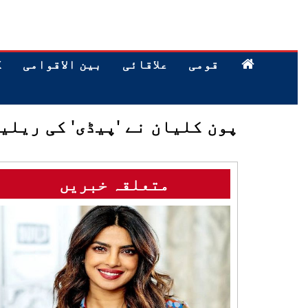
قومی
علاقائی
بین الاقوامی
ک
پون کلیان نے 'پیڈی' کی ریلی
متعلقہ خبریں