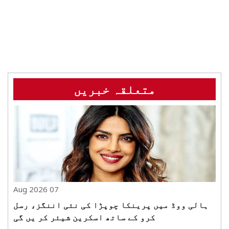
متعلقہ خبریں
07 Aug 2026
ہالی ووڈ میں پرینکا چوپڑا کی نئی اننگز، رسل
کرو کے ساتھ اسکرین شیئر کر یں گی