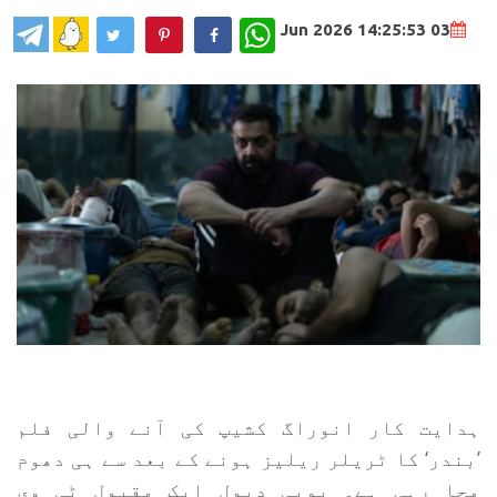
WhatsApp
03 Jun 2026 14:25:53
ہدایت کار انوراگ کشیپ کی آنے والی فلم
’بندر‘ کا ٹریلر ریلیز ہونے کے بعد سے ہی دھوم
مچا رہی ہے۔ بوبی دیول ایک مقبول ٹی وی