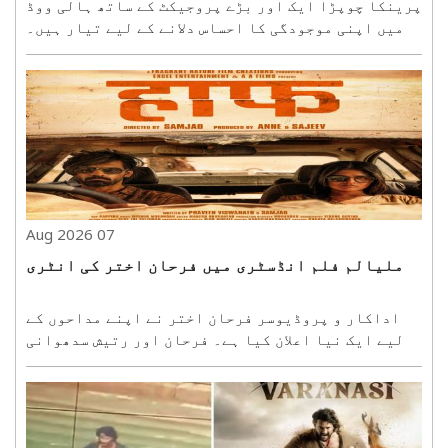
پرینکا چوپڑا ایک اور بڑے پروجیکٹ کے ساتھ ہالی ووڈ
میں اپنی موجودگی کا احساس دلانے کے لیے تیار ہیں۔
آسکر ایوارڈ یافتہ اداکار رسل کرو اور پرینکا پہلی
بار آنے والی سائنس فائی ایکشن تھرلر بلیو فلائی میں
ایک ساتھ نظر آئیں گے۔ اس فلم کی ہدایت کاری نیمر..
07 Aug 2026
ملیالم فلم انڈسٹری میں فرحان اختر کی انٹری
اداکار و پروڈیوسر فرحان اختر نے اپنے مداحوں کے
لیے ایک نیا اعلان کیا ہے۔ فرحان اور رتیش سدھوانی
کی پروڈکشن کمپنی ایکسل انٹرٹینمنٹ نے اب ملیالم
ویمپائر تھرلر فلم ''ہاف'' کے ساتھ کام شروع کر دیا
ہے۔ سوشل میڈیا کے ذریعے یہ خبر شیئر کرتے ہوئے
فرحان ..