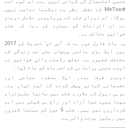
جنسی استحصال کی کہانی نہیں ہے، اس لیے اسے
#MeToo کے نقطہ نظر سے دیکھنا مناسب نہیں
ہوگا۔ اس دوران فلم کے پروڈیوسر نکھل دویدی
نے ان الزامات کو مسترد کر دیا کہ فلم
خواتین مخالف ہے۔
یہ بات قابل غور ہے کہ 'می ٹو' تحریک کو 2017
میں ایک بڑی عالمی پہچان ملی جب زندگی کے
مختلف شعبوں سے تعلق رکھنے والی خواتین نے
اپنے جنسی ہراسانی کے تجربات کو عام کیا۔
دوسری طرف بندر ایک منفرد سماجی اور
نفسیاتی کہانی پیش کرنے کے لیے تیار ہے۔
بوبی دیول کے علاوہ، فلم میں سانیا ملہوترا،
سپنا پبی، صبا آزاد اور راج بی شیٹی بھی اہم
کرداروں میں ہیں۔ فلم 5 جون کو سینما گھروں
میں ریلیز ہونے والی ہے۔
---------------