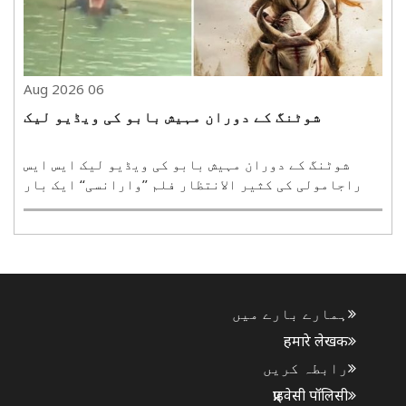
06 Aug 2026
شوٹنگ کے دوران مہیش بابو کی ویڈیو لیک
شوٹنگ کے دوران مہیش بابو کی ویڈیو لیک ایس ایس
راجامولی کی کثیر الانتظار فلم ’’وارانسی‘‘ ایک بار
پھر شوٹنگ سے متعلق لیک ہونے والی ویڈیو کے باعث
خبروں میں ہے۔ حیدرآباد میں جاری فلم کی شوٹنگ کے
دوران مہیش بابو کی ایک مبینہ ویڈیو سوشل میڈیا پر
وائرل..
ہمارے بارے میں
हमारे लेखक
رابطہ کریں
प्राइवेसी पॉलिसी