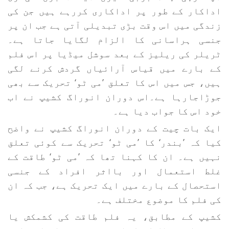
اداکار کے طور پر اداکاری کررہے ہیں جن کی
زندگی میں اس وقت بڑی تبدیلی آتی ہے جب ان پر
جنسی ہراسانی کا الزام لگایا جاتا ہے۔
ٹریلر کی ریلیز کے بعد سوشل میڈیا پر اس فلم
کے بارے میں قیاس آرائیاں گردش کرنے لگی
ہیں، جس میں اس کا تعلق ’می ٹو‘ تحریک سے بھی
جوڑاجارہا ہے۔اس دوران انوراگ کشیپ نے اب
خود اس کا جواب دیا ہے۔
ایک بات چیت کے دوران انوراگ کشیپ نے واضح
کیا کہ ’بندر‘ کا ’می ٹو‘ تحریک سے کوئی تعلق
نہیں ہے۔ ان کا کہنا تھا کہ ’می ٹو‘ طاقت کے
غلط استعمال اور بااثر افراد کے جنسی
استحصال کے بارے میں ایک تحریک ہے، جب کہ ان
کی فلم کا موضوع مختلف ہے۔
کشیپ کے مطابق، یہ فلم طاقت کی کشمکش یا