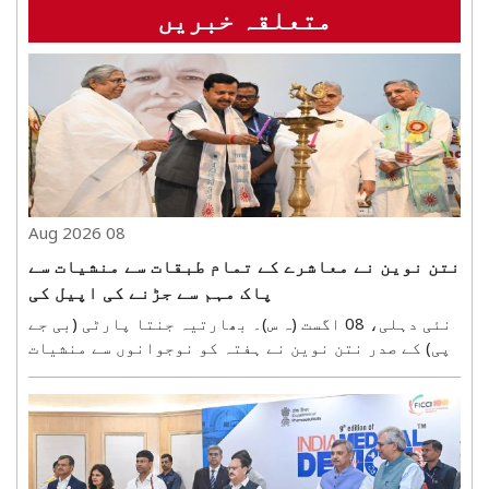
متعلقہ خبریں
08 Aug 2026
نتن نوین نے معاشرے کے تمام طبقات سے منشیات سے
پاک مہم سے جڑنے کی اپیل کی
نئی دہلی، 08 اگست (ہ س)۔ بھارتیہ جنتا پارٹی (بی جے
پی) کے صدر نتن نوین نے ہفتہ کو نوجوانوں سے منشیات
سے پاک مہم سے جڑنے کی اپیل کی۔ ہفتہ کو اوم شانتی
ریٹریٹ سینٹر میں منعقدہ ’بلڈ ڈونیشن میگا کیمپین
2026‘ میں شرکت کرتے ہوئے انہوں نے ملک کے نوجوانو..