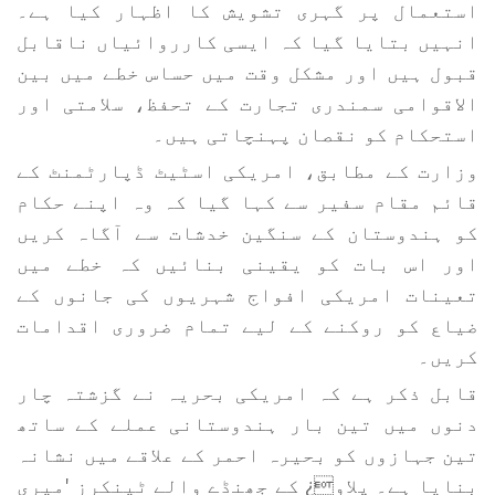
استعمال پر گہری تشویش کا اظہار کیا ہے۔
انہیں بتایا گیا کہ ایسی کارروائیاں ناقابل
قبول ہیں اور مشکل وقت میں حساس خطے میں بین
الاقوامی سمندری تجارت کے تحفظ، سلامتی اور
استحکام کو نقصان پہنچاتی ہیں۔
وزارت کے مطابق، امریکی اسٹیٹ ڈپارٹمنٹ کے
قائم مقام سفیر سے کہا گیا کہ وہ اپنے حکام
کو ہندوستان کے سنگین خدشات سے آگاہ کریں
اور اس بات کو یقینی بنائیں کہ خطے میں
تعینات امریکی افواج شہریوں کی جانوں کے
ضیاع کو روکنے کے لیے تمام ضروری اقدامات
کریں۔
قابل ذکر ہے کہ امریکی بحریہ نے گزشتہ چار
دنوں میں تین بار ہندوستانی عملے کے ساتھ
تین جہازوں کو بحیرہ احمر کے علاقے میں نشانہ
بنایا ہے۔ پلاو¿ کے جھنڈے والے ٹینکرز 'میری