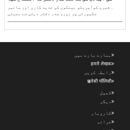
۔ شہری کوآپریٹو بینکوں کی جدید کاری اور سائبر
سکیورٹی پر زور، صدر دفتر دہلی سے ممبئی
منتقلممبئی، 8 اگست (ہ س)۔ امور داخلہ و باہمی
امداد کےمرکزی وزیر امت شاہ نے ہفتہ کو ممبئی کے
فورٹ علاقے میں نیشنل اربن کوآپریٹو فنانس اینڈ
ڈیولپمنٹ کارپوریشن یعنی..
ہمارے بارے میں
हमारे लेखक
رابطہ کریں
प्राइवेसी पॉलिसी
کھیل
دیگر
کاروبار
جرائم