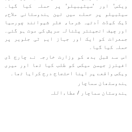
ویکس' اور 'سیٹیبیلو' پر حملہ کیا گیا۔
سیٹبیلو پر حملے میں تین ہندوستانی ملاح،
ڈیک کیڈٹ آدتیہ شرما، فٹر شیوانند چورسیا
اور چیف انجینئر پٹنالہ سریش کی موت ہو گئی۔
جمعرات کو ایک اور جہاز ایم ٹی جلویر پر
حملہ کیا گیا۔
اس سے قبل بدھ کو وزارت خارجہ نے چارج ڈی
افیئرز جیسن میکس کو طلب کیا تھا اور میری
ویکس واقعے پر اپنا احتجاج درج کرایا تھا۔
ہندوستھان سماچار
ہندوستان سماچار / عطاءاللہ