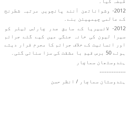
قبضہ کیا۔
2012- وشواناتھن آنند پانچویں مرتبہ شطرنج
کے عالمی چیمپیئن بنے۔
2012- لائبیریا کے سابق صدر چارلس ٹیلر کو
سیرا لیون کی خانہ جنگی میں کیے گئے جرائم
اور انسانیت کے خلاف جرائم کا مجرم قرار دیتے
ہوئے 50 برس قیدِ با مشقت کی سزا سنائی گئی۔
ہندوستھان سماچار
---------------
ہندوستان سماچار / انظر حسن