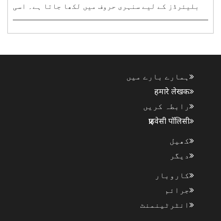
بلیئرڈز کے لیے سنہری حروف میں لکھا جاتا ہے۔ اسی
روز بھارت کے بلیئرڈز کے عظیم کھلاڑی گیت شری رام
سیٹھی نے ورلڈ ایمیچر بلیئرڈز چیمپئن شپ کا اعزاز
جیت کر ملک کو بین الاقوامی سطح پر نئی شناخت دلائی۔
فائنل ..
ہمارے بارے میں
हमारे लेखक
رابطہ کریں
प्राइवेसी पॉलिसी
کھیل
دیگر
کاروبار
جرائم
انٹرٹینمنٹ