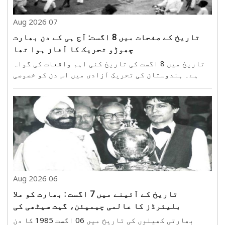
07 Aug 2026
تاریخ کے صفحات میں 8 اگست: آج ہی کے دن بھارت
چھوڑو تحریک کا آغاز ہوا تھا
تاریخ میں 8 اگست کی تاریخ کئی اہم واقعات کی گواہ
ہے۔ ہندوستان کی تحریکِ آزادی میں اس دن کو خصوصی
اہمیت حاصل ہے، کیونکہ 8 اگست 1942 کو مہاتما
گاندھی نے برطانوی حکومت کے خلاف ’بھارت چھوڑو
تحریک‘ کا اعلان کیا تھا۔ 8 اگست 1942 کو ممبئی (اس
وقت بمبئی)..
06 Aug 2026
تاریخ کے آئینے میں 7 اگست : بھارت کو ملا
بلیئرڈز کا عالمی چیمپئن، گیت سیٹھی کی
تاریخی جیت
بھارتی کھیلوں کی تاریخ میں 06 اگست 1985 کا دن