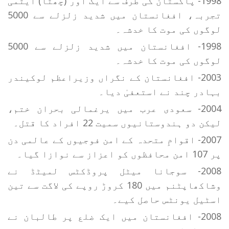
1998- پاکستان کی طرف سے ایک اور (چھٹا) ایٹمی
تجربہ، افغانستان میں شدید زلزلے سے 5000
لوگوں کی موت کا خدشہ۔
1998- افغانستان میں شدید زلزلے سے 5000
لوگوں کی موت کا خدشہ۔
2003- افغانستان کے نگراں وزیراعظم لوکیندر
بہادر چند نے استعفیٰ دیا۔
2004- سعودی عرب میں یرغمالی بحران ختم،
لیکن دو ہندوستانیوں سمیت 22 افراد کا قتل۔
2007- اقوامِ متحدہ کے امن فوجیوں کے عالمی دن
پر 107 امن محافظوں کو اعزاز سے نوازا گیا۔
2008- سوجانا میٹل پروڈکٹس لمیٹڈ نے
وشاکھاپٹنم میں 180 کروڑ روپے کی لاگت سے تین
اسٹیل یونٹس حاصل کیے۔
2008- افغانستان میں ایک ضلع پر طالبان نے