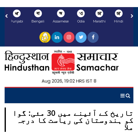
ਅ
বা
অ
ଏ
अ
अ
li
Punjabi
Bengali
Assamese
Odia
Marathi
Hindi
8 Aug 2026, 19:02 HRS IST
تاریخ کے آئینے میں 30 مئی: گوا
کو ہندوستان کی ریاست کا درجہ
ملا