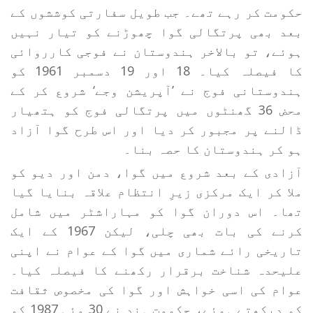
حکومت کر رہے تھے۔ جب طویل سفارتی کوششوں کے
بعد بھی پرتگالی گوا چھوڑنے کو تیار نہیں
ہوئے، تو بالاخر ہندوستان نے فوجی کارروائی
کا فیصلہ کیا۔ 18 اور 19 دسمبر 1961 کو
ہندوستانی فوج نے ’آپریشن وجے‘ شروع کر کے
محض 36 گھنٹوں میں پرتگالی فوج کو ہتھیار
ڈالنے پر مجبور کر دیا اور اس طرح گوا آزاد
ہو کر ہندوستان کا حصہ بنا۔
آزادی کے بعد شروع میں گوا، دمن اور دیو کو
ملا کر ایک مرکزی زیرِ انتظام علاقہ بنایا گیا
تھا۔ اس دوران گوا کو مہاراشٹر میں شامل
کرنے کی بات بھی چلی، لیکن 1967 کے ایک
تاریخی رائے شماری میں گوا کے عوام نے اپنی
علیحدہ شناخت برقرار رکھنے کا فیصلہ کیا۔
عوام کی اسی خواہش اور گوا کی مخصوص ثقافت
کو دیکھتے ہوئے، حکومتِ ہند نے 30 مئی 1987 کو