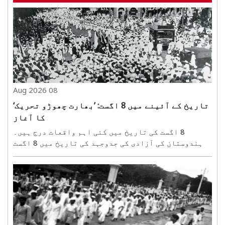
08 Aug 2026
تاریخ کے آئینے میں 8 اگست: ’بھارت چھوڑو تحریک‘
کا آغاز
8 اگست کی تاریخ میں کئی اہم واقعات درج ہیں۔
ہندوستان کی آزادی کی جدوجہد کی تاریخ میں 8 اگست
1942 کا دن سنہرے حروف میں لکھا گیا ہے۔ ممبئی کے
گوالیا ٹینک میدان سے مہاتما گاندھی نے ’بھارت
چھوڑو تحریک‘ کا آغاز کرتے ہوئے ’کرو یا مرو‘ کا نعرہ
دیا تھا۔ ..