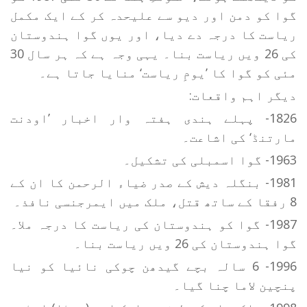
گوا کو دمن اور دیو سے علیحدہ کر کے ایک مکمل
ریاست کا درجہ دے دیا، اور یوں گوا ہندوستان
کی 26 ویں ریاست بنا۔ یہی وجہ ہے کہ ہر سال 30
مئی کو گوا کا ’یومِ ریاست‘ منایا جاتا ہے۔
دیگر اہم واقعات:
1826- پہلے ہندی ہفتہ وار اخبار ’اودنت
مارتنڈ‘ کی اشاعت۔
1963- گوا اسمبلی کی تشکیل۔
1981- بنگلہ دیش کے صدر ضیاء الرحمن کا ان کے
8 رفقا کے ساتھ قتل، ملک میں ایمرجنسی نافذ۔
1987- گوا کو ہندوستان کی ریاست کا درجہ ملا۔
گوا ہندوستان کی 26 ویں ریاست بنا۔
1996- 6 سالہ بچے گیدھن چوکی نائیا کو نیا
پنچین لاما چنا گیا۔