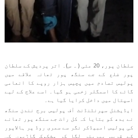
سلطان پور، 20 مئی ( ہ س)۔ اتر پردیش کے سلطان
پور ضلع کے جے سنگھ پور تھانہ علاقے میں
پولیس تصادم میں پچیس ہزار روپے کا انعامی
گائے کا اسمگلر زخمی ہو گیا۔ اسے علاج کے لیے
اسپتال میں داخل کرایا گیا ہے۔
ایڈیشنل سپرنٹنڈنٹ آف پولیس برج نندن سنگھ
نے بدھ کو بتایا کہ کل رات جے سنگھ پور تھانے
کی پولیس امبیڈکر نگر سے سمری روڈ پر ہالاپور
کے قریب بیریئر لگا کر مشکوک گاڑیوں کی