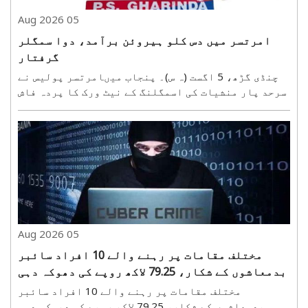
05 Aug 2026
امرتسر میں دس کلو ہیروئن برآمد، دوا سمگلر
گرفتار
چنڈی گڑھ، 5 اگست (ہ س)۔ پنجاب میںامرتسر پولیس نے
سرحد پار منشیات کی اسمگلنگ کے نیٹ ورک کا پردہ فاش
کرکے دواسمگلر کو گرفتار کیاہے۔پولیس نے ملزمان
کو گرفتار کر کے ان کے قبضے سے دس کلو ہیروئن برآمد
کی ہے۔ اس کارروائی سے سرحدی علاقے میں کام کرنے
والے ..
05 Aug 2026
مختلف مقامات پر رہنے والے 10 افراد سائبر
بدمعاشوں کے شکار، 79.25 لاکھ روپے کی دھوکہ دہی
مختلف مقامات پر رہنے والے 10 افراد سائبر
بدمعاشوں کے شکار، 79.25 لاکھ روپے کی دھوکہ دہی