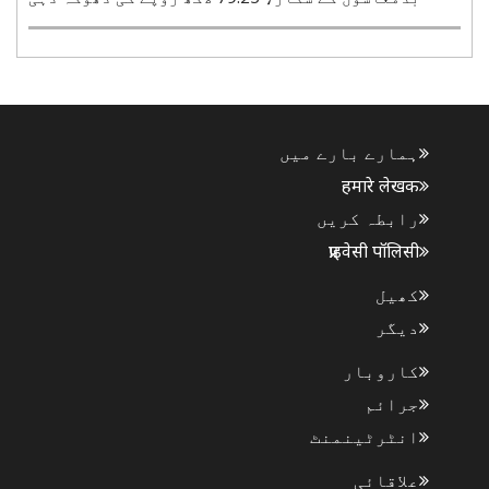
نوئیڈا، 05 اگست (ہ س)۔ اترپردیش کے نوئیڈا میں
مختلف مقامات پر رہنے والے 10 افراد سائبر
بدمعاشوں کے شکار ہو گئے۔ سائبر بدمعاشوں ں نے ان
سے 79.25 لاکھ روپے کی ..
ہمارے بارے میں
हमारे लेखक
رابطہ کریں
प्राइवेसी पॉलिसी
کھیل
دیگر
کاروبار
جرائم
انٹرٹینمنٹ
علاقائی