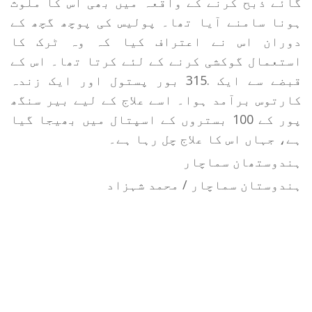
گائے ذبح کرنے کے واقعہ میں بھی اس کا ملوث
ہونا سامنے آیا تھا۔ پولیس کی پوچھ گچھ کے
دوران اس نے اعتراف کیا کہ وہ ٹرک کا
استعمال گوکشی کرنے کے لئے کرتا تھا۔ اس کے
قبضے سے ایک .315 بور پستول اور ایک زندہ
کارتوس برآمد ہوا۔ اسے علاج کے لیے بیر سنگھ
پور کے 100 بستروں کے اسپتال میں بھیجا گیا
ہے، جہاں اس کا علاج چل رہا ہے۔
ہندوستھان سماچار
ہندوستان سماچار / محمد شہزاد