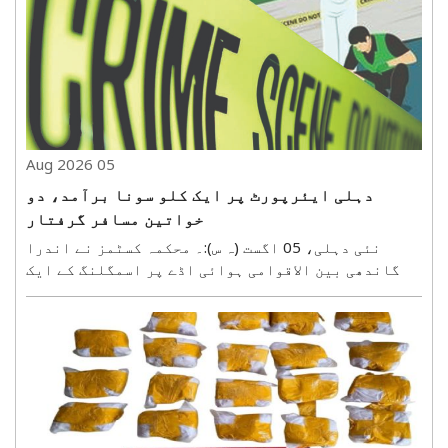
05 Aug 2026
دہلی ایئرپورٹ پر ایک کلو سونا برآمد، دو
خواتین مسافر گرفتار
نئی دہلی، 05 اگست (ہ س):۔ محکمہ کسٹمز نے اندرا
گاندھی بین الاقوامی ہوائی اڈے پر اسمگلنگ کے ایک
معاملے کا پردہ فاش کرتے ہوئے دو خواتین مسافروں کو
گرفتار کیا ہے۔ ان کے قبضے سے تقریباً ایک کلو گرام
سونا برآمد کیا گیا۔ محکمہ نے بدھ کے روز جاری
بیان..