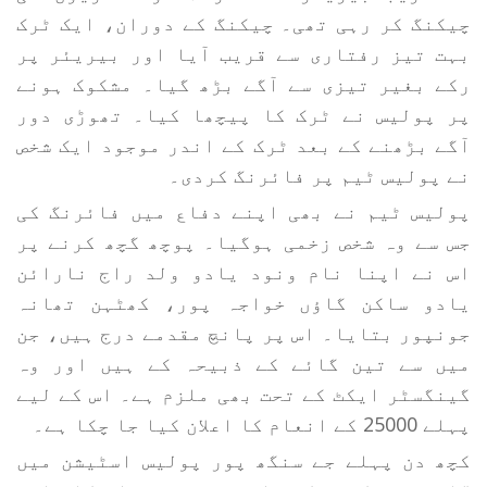
چیکنگ کر رہی تھی۔ چیکنگ کے دوران، ایک ٹرک
بہت تیز رفتاری سے قریب آیا اور بیریئر پر
رکے بغیر تیزی سے آگے بڑھ گیا۔ مشکوک ہونے
پر پولیس نے ٹرک کا پیچھا کیا۔ تھوڑی دور
آگے بڑھنے کے بعد ٹرک کے اندر موجود ایک شخص
نے پولیس ٹیم پر فائرنگ کردی۔
پولیس ٹیم نے بھی اپنے دفاع میں فائرنگ کی
جس سے وہ شخص زخمی ہوگیا۔ پوچھ گچھ کرنے پر
اس نے اپنا نام ونود یادو ولد راج نارائن
یادو ساکن گاﺅں خواجہ پور، کھٹہن تھانہ
جونپور بتایا۔ اس پر پانچ مقدمے درج ہیں، جن
میں سے تین گائے کے ذبیحہ کے ہیں اور وہ
گینگسٹر ایکٹ کے تحت بھی ملزم ہے۔ اس کے لیے
پہلے 25000 کے انعام کا اعلان کیا جا چکا ہے۔
کچھ دن پہلے جے سنگھ پور پولیس اسٹیشن میں