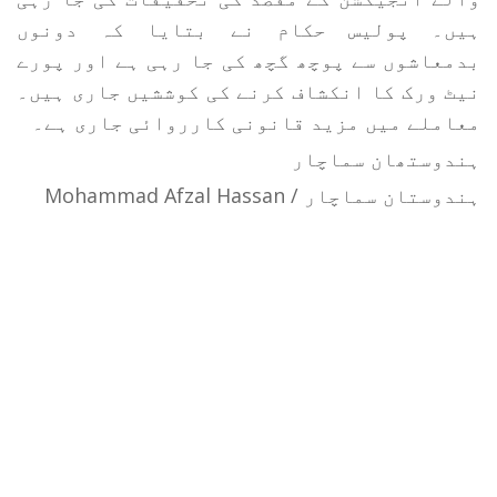
ہیں۔ پولیس حکام نے بتایا کہ دونوں
بدمعاشوں سے پوچھ گچھ کی جا رہی ہے اور پورے
نیٹ ورک کا انکشاف کرنے کی کوششیں جاری ہیں۔
معاملے میں مزید قانونی کارروائی جاری ہے۔
ہندوستھان سماچار
ہندوستان سماچار / Mohammad Afzal Hassan