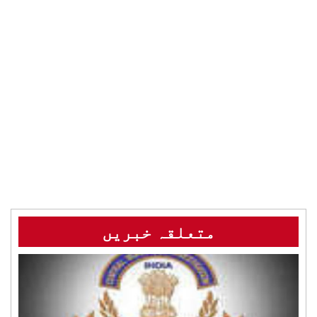
متعلقہ خبریں