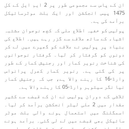
ان کے پاس سے مجموعی طور پر 2 ایم ایل کے کل
1475 پیس انجکشن اور ایک بلٹ موٹرسائیکل
برآمد کی ہے۔
پولیس کو خفیہ اطلاع ملی کہ کچھ نوجوان مشتبہ
اشیاء کے ساتھ علاقے سے گزر رہے ہیں۔ اطلاع کی
بنیاد پر پولیس نے علاقے کو گھیرے میں لے کر
دونوں کو گرفتار کر لیا۔ گرفتار نوجوانوں
کی شناخت رنویر کمار اور رجنیش کمار کے طور
پر کی گئی ہے۔ رنویر کمار کھرل پرانواس
وارڈ-16 کا رہنے والا ہے، جب کہ رجنیش کمار
نیا نگر سیتوہر وارڈ-05 کا رہنے والا ہے۔
تلاشی کے دوران پولیس نے ان کے قبضے سے کثیر
مقدار میں 2 ملی لیٹر انجکشن برآمد کر لیا۔
اسمگلنگ میں استعمال ہونے والی بلٹ موٹر
سائیکل بھی قبضے میں لے لی گئی۔ برآمد ہونے
والے انجیکشن کے مقصد کی تحقیقات کی جا رہی