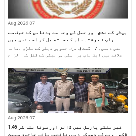
07 Aug 2026
بیٹی کے عشق اور حمل کی وجہ سے بدنامی کے خوف سے
باپ نے رشتہ دار کے ساتھ مل کر اسے ندی میں
ڈبوکر مار ڈالا
نئی دہلی، 7 اگست (ہ س)۔ جنوبی دہلی کے تگڑی تھانہ
علاقے میں ایک باپ پر اپنی ہی بیٹی کے قتل کا الزام
عائد ہوا ہے۔ پولیس کی تحقیقات میں انکشاف ہوا ہے
کہ شادی سے قبل بیٹی کے حمل کا انکشاف ہونے پر باپ
کو سماجی بدنامی کا خدشہ تھا۔ اس لیے وہ ایک رشتہ
دار..
07 Aug 2026
غیر ملکی پارسل میں ڈالر اور سونا بتا کر 1.46
لاکھ روپے کی دھوکہ دہی،نائجیریائی خاتون سمیت