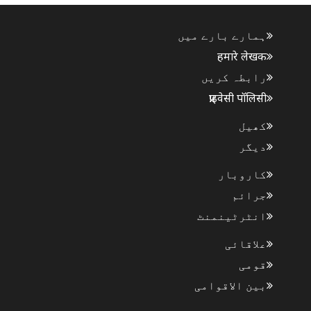
ہمارے بارے میں
हमारे लेखक
رابطہ کریں
प्राइवेसी पॉलिसी
کھیل
دیگر
کاروبار
جرائم
انٹرٹینمنٹ
علاقائی
قومی
بین الاقوامی