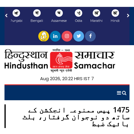
ਅ
বা
অ
ଏ
अ
अ
li
Punjabi
Bengali
Assamese
Odia
Marathi
Hindi
7 Aug 2026, 20:22 HRS IST
1475 پیس ممنوعہ انجکشن کے
ساتھ دو نوجوان گرفتار، بلٹ
بائیک ضبط