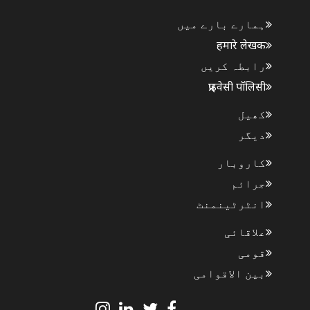
ہمارے بارے میں
हमारे लेखक
رابطہ کریں
प्राइवेसी पॉलिसी
کھیل
دیگر
کاروبار
جرائم
انٹرٹینمنٹ
علاقائی
قومی
بین الاقوامی