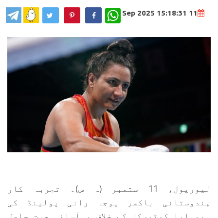
WhatsApp
11 Sep 2025 15:18:31
لیورپول، 11 ستمبر (ہ س)۔ تجربہ کار
ہندوستانی باکسر پوجا رانی پولینڈ کی
ایمیلیا کوٹرسکا کے خلاف باآسانی جیت حاصل