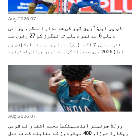
07 Aug 2026
ڈی پی ایل: آرین گور کی شاندار اننگز، پرانی
دہلی 6 نے نیو دہلی ٹائیگرز کو 27 رنوں سے
ہرایا
نئی دہلی، 7 اگست (ہ س)۔ دہلی پریمیئر لیگ (ڈی پی
ایل) 2026 میں جمعرات کی رات ارون جیٹلی اسٹیڈیم
میں کھیلے گئے مقابلے میں پرانی دہلی 6 نے نیو دہلی
ٹائیگرز کو 27 رنز سے شکست دے کر شاندار کامیابی
حاصل کی۔ ٹیم کی جیت میں اوپنر آرین گور کی دھواں
دار بلے..
07 Aug 2026
ورلڈ جونیئر ایتھلیٹکس: محمد اشفاق نے قومی
ریکارڈ توڑا، 400 میٹردوڑ کے مقابلے کے فائنل