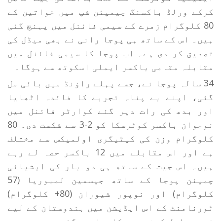
کرکے ورلڈ باکسنگ چیمپئن شپ میں خواتین کے
80 کلوگرام زمرے کے سیمی فائنل میں پہنچ گئی
ہیں۔ اس کے ساتھ ہی پوجا رانی نے بھی میڈل کی
تصدیق کر دی ہے۔ اب پوجا کا سیمی فائنل میں
مقابلہ مقامی باکسر ایملی اسکوتھ سے ہوگا۔
34 سالہ پوجا نے، جسے پہلے راؤنڈ میں بائی مل
گئی، اپنے بے پناہ تجربے کا فائدہ اٹھایا
اور بدھ کی رات دیر گئے کوارٹر فائنل میں
نوجوان باکسر کوٹرسکا کو 2-3 سے شکست دی۔ 80
کلوگرام وزن کی کیٹیگری اولمپکس سے مختلف
ہے اور اس مقابلے میں 12 باکسر حصہ لے رہے
ہیں۔ اس جیت کے ساتھ ہی دو بار کی ایشیائی
چمپئن پوجا کے ساتھ جیسمین لمبوریا (57
کلوگرام) اور نوپور شیوران (80+ کلوگرام)
ٹورنامنٹ کے اس ایڈیشن میں ہندوستان کے لیے
تمغے حاصل کرنے میں کامیاب ہوگئی ہیں۔