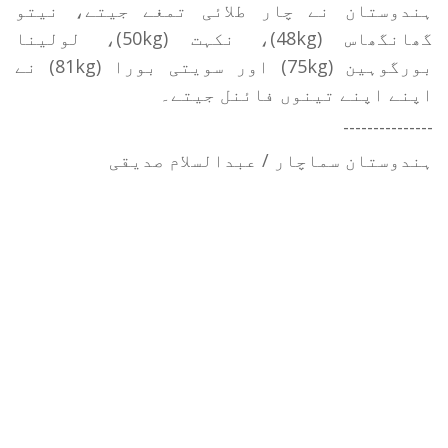
ہندوستان نے چار طلائی تمغے جیتے، نیتو
گھانگھاس (48kg)، نکہت (50kg)، لولینا
بورگوہین (75kg) اور سویتی بورا (81kg) نے
اپنے اپنے تینوں فائنل جیتے۔
---------------
ہندوستان سماچار / عبدالسلام صدیقی