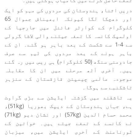
دریں اثنا، ہندوستان کی مردوں کی مہم کو ایک
اور دھچکا لگا کیونکہ ابھیناش جموال 65
کلوگرام کے کوارٹر فائنل میں جارجیا کے
اولمپک کانسہ کا تمغہ جیتنے والی لاشا گرولی
سے 4-1 سے شکست کے بعد باہر ہو گئے۔ ان کے
باہر ہونے کے بعد مردوں کی ٹیم سے صرف
جادومنی سنگھ (50 کلوگرام) ہی ریس میں رہ گئے
ہیں۔ آخری آٹھ مرحلے میں ان کا مقابلہ
موجودہ عالمی چیمپئن قازقستان کے سنزہر
تاشکنبے سے ہوگا۔
یہ تاشقند میں گزشتہ ایڈیشن سے بڑی گراوٹ
ہے، جہاں ہندوستان کے دیپک بھوریا (51kg)،
محمد حسام الدین (57kg) اور نشان دیو (71kg)
نے کانسے کے تمغے جیتے ہیں۔ خواتین کے
ٹورنامنٹ کے آخری ایڈیشن میں، میزبان