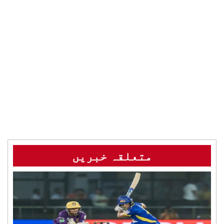
متعلقہ خبریں