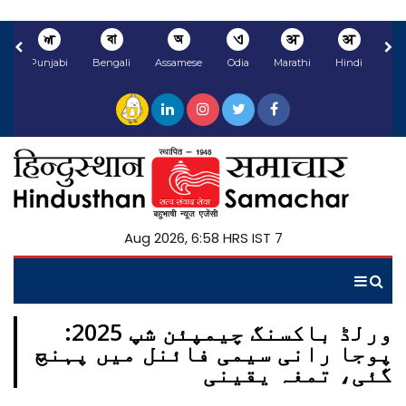
ਅ
বা
অ
ଏ
अ
अ
li
Punjabi
Bengali
Assamese
Odia
Marathi
Hindi
7 Aug 2026, 6:58 HRS IST
ورلڈ باکسنگ چیمپئن شپ 2025:
پوجا رانی سیمی فائنل میں پہنچ
گئی، تمغہ یقینی