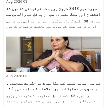
08 Aug 2026
سورت میں 34.13 کروڑ روپے کے ترقیاتی کاموں کا
افتتاح اور سنگِ بنیاد، سی آر پاٹل نے والدین سے
کہا—بچوں کو موبائل سے دور رکھیں
سورت، 08 اگست (ہ س)۔ مرکزی وزیر برائے آبی وسائل سی
آر پاٹل نے ہفتہ کو سورت میں مختلف ترقیاتی کاموں
کا افتتاح اور سنگِ بنیاد رکھا۔ اس دوران 29.75 کروڑ
روپے کے مکمل ہو چکے کاموں کا افتتاح کیا گیا، جبکہ
4.38 کروڑ روپے کے نئے کاموں کا سنگِ بنیاد رکھا..
08 Aug 2026
جے پی ایس سی طلبہ کے مطالبات پر حکومت سنجیدہ،
بات چیت، تحقیقات اور اصلاحات کے راستے پر آگے
بڑھ رہی ہے: دیپیکا پانڈے
رانچی، 08 اگست (ہ س)۔ جھارکھنڈ حکومت کی وزیر
دیپیکا پانڈے نے جے پی ایس سی۔جے ایس ایس سی سمیت
مسابقتی امتحانات کو لے کر جاری طلبہ تحریک کے