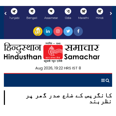
ਅ
বা
অ
ଏ
अ
अ
li
Punjabi
Bengali
Assamese
Odia
Marathi
Hindi
8 Aug 2026, 19:22 HRS IST
کانگریس کے ضلع صدر گھر پر
نظربند