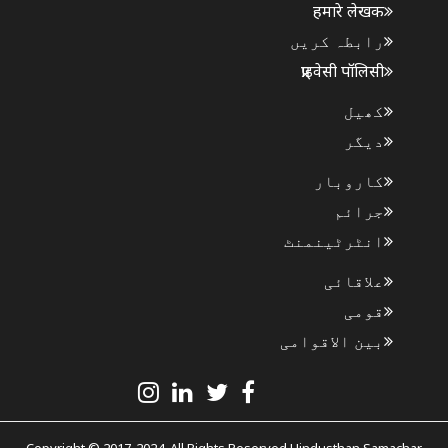
हमारे लेखक
رابطہ کریں
प्राइवेसी पॉलिसी
کھیل
دیگر
کاروبار
جرائم
انٹرٹینمنٹ
علاقائی
قومی
بین الاقوامی
Copyright © 2017-2024. All Rights Reserved Hindusthan Samachar