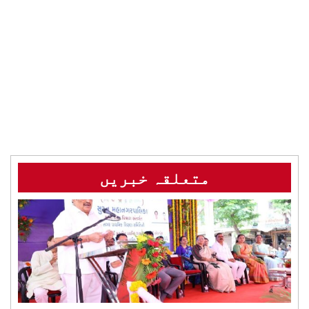
متعلقہ خبریں