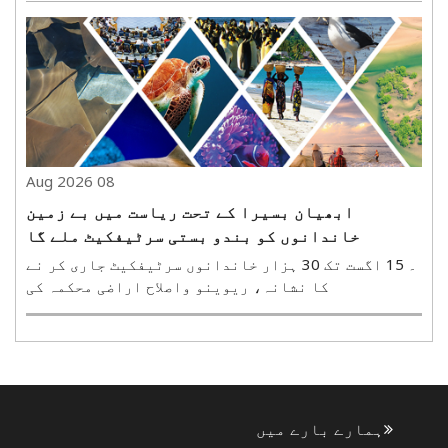
درمیان ہفتہ کو میڈیا سے بات کرتے ہوئے کہا کہ طلبہ
کی بات سنجیدگی سے سنی جا رہی ہے اور ان کے مطالبات
کے حل ..
08 Aug 2026
ابھیان بسیرا کے تحت ریاست میں بے زمین
خاندانوں کو بندو بستی سرٹیفکیٹ ملے گا
۔ 15 اگست تک 30 ہزار خاندانوں سرٹیفکیٹ جاری کر نے
کا نشانہ، ریوینو واصلاح اراضی محکمہ کی
تیاریپٹنہ، 8 اگست(ہ س)۔ بہار حکومت ریاست میں بے
زمین خاندانوں کو بندو بستی سرٹیفکیٹ جاری کرے گی۔
محکمہ ریونیوواصلاح اراضی نے اس کے لیے تیاریاں
شروع کر دی ہیں۔..
ہمارے بارے میں