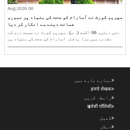
06 Aug 2026
سپریم کورٹ نے آسارام کو صحت کی بنیاد پر عبوری
ضمانت دینے سے انکار کر دیا
نئی دہلی، 06 اگست (ہ س)۔ سپریم کورٹ نے عصمت دری کے
مقدمے میں سزا یافتہ آسارام کو صحت کی بنیاد پر
عبوری ضمانت دینے سے انکار کر دیا ہے۔ تاہم، جسٹس
ایم ایم سندریش کی سربراہی والی بنچ نے آسارام کو
اپنی پسند کے ایک نگہداشت کرنے والے (کیئر ٹیکر) کی
..
ہمارے بارے میں
हमारे लेखक
رابطہ کریں
प्राइवेसी पॉलिसी
کھیل
دیگر