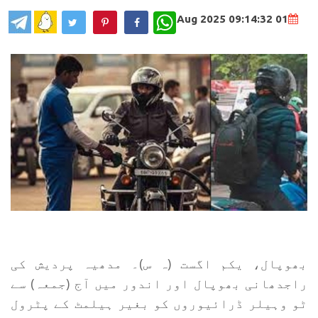
WhatsApp
01 Aug 2025 09:14:32
بھوپال، یکم اگست (ہ س)۔ مدھیہ پردیش کی
راجدھانی بھوپال اور اندور میں آج (جمعہ) سے
ٹو وہیلر ڈرائیوروں کو بغیر ہیلمٹ کے پٹرول