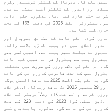
نہیں ملے گا۔ بھوپال کے کلکٹر کوشلندر وکرم
سنگھ اور اندور کے کلکٹر آشیش سنگھ نے بدھ
کو یہ حکم جاری کیا تھا۔ مذکورہ حکم انڈین
سول سیکورٹی ایکٹ 2023 کی دفعہ 163 کے تحت
جاری کیا گیا ہے۔
جاری کردہ حکم نامے کے مطابق بھوپال اور
اندور اضلاع میں دو پہیہ گاڑی چلانے والے،
جنہوں نے ہیلمٹ نہیں پہنا ہے، انہیں کسی بھی
پیٹرول پمپ سے پیٹرول فراہم نہیں کیا جائے
گا۔ اس حکم کی خلاف ورزی کی صورت میں متعلقہ
پٹرول پمپ کے خلاف قانونی کارروائی کی جائے
گی۔ یہ حکم یکم اگست 2025 سے نافذ العمل ہوگا
اور 29 ستمبر 2025 تک نافذ رہے گا۔ اس کی خلاف
ورزی کرنے والے شخص/ادارے/آپریٹر کے خلاف
انڈین جسٹس کوڈ 2023 کی دفعہ 223 کے تحت
کارروائی کی جائے گی۔ مذکورہ پابندیاں طبی