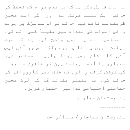
یہ بات قابل ذکر ہے کہ یہ قدم عوام کے تحفظ کی
جانب ایک مثبت کوشش ہے اور اگر اسے صحیح
طریقے سے نافذ کیا جائے تو اس سے سڑک پر ہونے
والی اموات کی تعداد میں یقیناً کمی آئے گی۔
انتظامیہ نے یہ بھی واضح کیا ہے کہ صرف
ہیلمٹ نہیں پہننا چاہیے بلکہ اس پر آئی ایس
آئی کا نشان بھی ہونا چاہیے۔ سستے، غیر
معیاری یا آدھا ہیلمٹ پہن کر قانون سے بچنے
کی کوشش کرنے والوں کے خلاف بھی کارروائی کی
جائے گی۔ یہ یقینی بنائے گا کہ لوگ صحیح
حفاظتی احتیاطی تدابیر اختیار کریں۔
ہندوستھان سماچار
---------------
ہندوستان سماچار / عبدالواحد