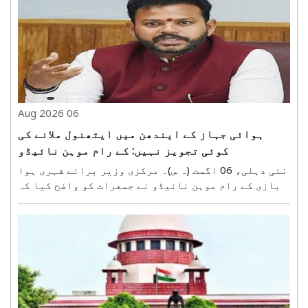
بارش کا سلسلہ جاری رہنے کا اندازہ ظاہر کیا گیا
ہے۔ ہندوستانی محکمہ موسمیات (آئی ایم ڈی) ..
06 Aug 2026
ہوائی جہاز کے ایندھن میں ایتھنول ملانے کی
کوئی تجویز نہیں: کے رام موہن نائیڈو
نئی دہلی، 06 اگست (ہ س)۔ مرکزی وزیر برائے شہری ہوا
بازی کے رام موہن نائیڈو نے جمعرات کو واضح کیا کہ
ایوی ایشن ٹربائن فیول (اے ٹی ایف) میں ایتھنول
ملانے کی کوئی تجویز زیر غور نہیں ہے۔ انہوں نے کہا
کہ فضائی سلامتی کے بارے میں غلط معلومات پھیلانے ..