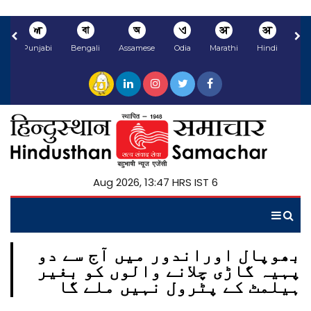
ਅ
বা
অ
ଏ
अ
अ
li
Punjabi
Bengali
Assamese
Odia
Marathi
Hindi
6 Aug 2026, 13:47 HRS IST
بھوپال اوراندور میں آج سے دو
پہیہ گاڑی چلانے والوں کو بغیر
ہیلمٹ کے پٹرول نہیں ملے گا