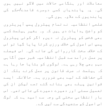
معاملات اور ہنگامی حالات میں لاگو نہیں ہوں
گی۔ یہ پابندیاں کسی دوسرے قاعدے/حکم کی
پابندیوں کے علاوہ ہوں گی۔
ضلعی انتظامیہ نے تمام پیٹرول پمپ آپریٹروں
کو واضح ہدایات دی ہیں کہ وہ بغیر ہیلمٹ کسی
بھی شخص کو پیٹرول نہ دیں، اگر کوئی پیٹرول
پمپ اس اصول کی خلاف ورزی کرتا پایا گیا تو اس
کے خلاف سخت کارروائی کی جائے گی۔ اس فیصلے
پر عمل درآمد سے قبل انتظامیہ شہر میں آگاہی
مہم بھی چلا رہی ہے۔ لوگوں کو بتایا جا رہا ہے
کہ ہیلمٹ نہ صرف قانون پر عمل کرنے بلکہ ان
کی حفاظت کے لیے بھی ضروری ہے۔ حالانکہ ایسے
قوانین پہلے بھی بنائے گئے تھے لیکن ان کی
تعمیل سستی اور دھیرے دھیرے کی جاتی تھی۔ اس
بار انتظامی سختی کی وجہ سے امید ہے کہ لوگ
اس اصول کو سنجیدگی سے لیں گے۔