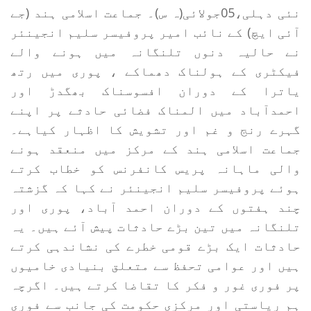
نئی دہلی،05جولائی(ہ س)۔ جماعت اسلامی ہند (جے
آئی ایچ) کے نائب امیر پروفیسر سلیم انجینئر
نے حالیہ دنوں تلنگانہ میں ہونے والے
فیکٹری کے ہولناک دھماکے ، پوری میں رتھ
یاترا کے دوران افسوسناک بھگدڑ اور
احمدآباد میں المناک فضائی حادثے پر اپنے
گہرے رنج و غم اور تشویش کا اظہار کیاہے۔
جماعت اسلامی ہند کے مرکز میں منعقد ہونے
والی ماہانہ پریس کانفرنس کو خطاب کرتے
ہوئے پروفیسر سلیم انجینئر نے کہا کہ گزشتہ
چند ہفتوں کے دوران احمد آباد، پوری اور
تلنگانہ میں تین بڑے حادثات پیش آئے ہیں۔ یہ
حادثات ایک بڑے قومی خطرے کی نشاندہی کرتے
ہیں اور عوامی تحفظ سے متعلق بنیادی خامیوں
پر فوری غور و فکر کا تقاضا کرتے ہیں۔ اگرچہ
ہم ریاستی اور مرکزی حکومت کی جانب سے فوری