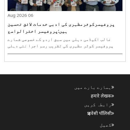
06 Aug 2026
پروفیسرکوثرمظہری کی ادبی خدمات لائق تحسین
ہیں:پروفیسر اخترالواسع
غالب اکیڈمی دہلی میں سبق اردو کے خصوصی شمارے
پروفیسر کوثر مظہری کی تقریب رسم اجرا نئی دہلی
،06اگست (ہ س )۔ غالب اکیڈمی بستی حضرت نظام الدین
نئی دہلی میں گوپی گنج بھدوہی سے شائع ہونے والے
ادبی ماہنامہ ’سبق اردو‘کے پروفیسر کوثر مظہری
خصوصی نمبر ..
ہمارے بارے میں
हमारे लेखक
رابطہ کریں
प्राइवेसी पॉलिसी
کھیل