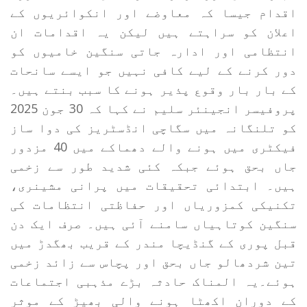
اقدام جیسا کہ معاوضے اور انکوائریوں کے
اعلان کو سراہتے ہیں لیکن یہ اقدامات ان
انتظامی اور ادارہ جاتی سنگین خامیوں کو
دور کرنے کے لیے کافی نہیں جو ایسے سانحات
کے بار بار وقوع پذیر ہونے کا سبب بنتے ہیں۔
پروفیسر انجینئر سلیم نے کہا کہ 30 جون 2025
کو تلنگانہ میں سگاچی انڈسٹریز کی دوا ساز
فیکٹری میں ہونے والے دھماکے میں 40 مزدور
جاں بحق ہوئے جبکہ کئی شدید طور سے زخمی
ہیں۔ ابتدائی تحقیقات میں پرانی مشینری،
تکنیکی کمزوریاں اور حفاظتی انتظامات کی
سنگین کوتاہیاں سامنے آئی ہیں۔ صرف ایک دن
قبل پوری کے گنڈیچا مندر کے قریب بھگدڑ میں
تین شردھالو جاں بحق اور پچاس سے زائد زخمی
ہوئے۔یہ المناک حادثہ بڑے مذہبی اجتماعات
کے دوران اکھٹا ہونے والی بھیڑ کے موثر