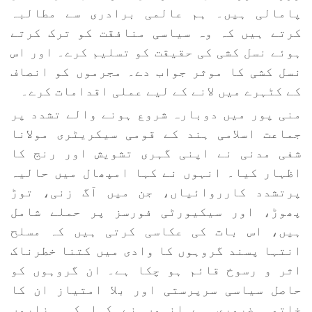
پامالی ہیں۔ ہم عالمی برادری سے مطالبہ
کرتے ہیں کہ وہ سیاسی منافقت کو ترک کرتے
ہوئے نسل کشی کی حقیقت کو تسلیم کرے۔ اور اس
نسل کشی کا موثر جواب دے۔ مجرموں کو انصاف
کے کٹہرے میں لانے کے لیے عملی اقدامات کرے۔
منی پور میں دوبارہ شروع ہونے والے تشدد پر
جماعت اسلامی ہند کے قومی سیکریٹری مولانا
شفی مدنی نے اپنی گہری تشویش اور رنج کا
اظہار کیا۔ انہوں نے کہا امپھال میں حالیہ
پرتشدد کارروائیاں، جن میں آگ زنی، توڑ
پھوڑ، اور سیکیورٹی فورسز پر حملے شامل
ہیں، اس بات کی عکاسی کرتی ہیں کہ مسلح
انتہا پسند گروہوں کا وادی میں کتنا خطرناک
اثر و رسوخ قائم ہو چکا ہے۔ ان گروہوں کو
حاصل سیاسی سرپرستی اور بلا امتیاز ان کا
خاتمہ ضروری ہے۔انہوں نے کہا کہ ہزاروں