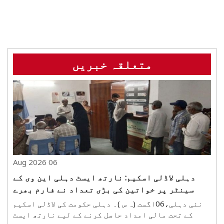
متعلقہ خبریں
06 Aug 2026
دہلی لاڈلی اسکیم: نارتھ ایسٹ دہلی این وی کے
سینٹر پر خواتین کی بڑی تعداد نے فارم بھرے
نئی دہلی،06اگست (ہ س )۔ دہلی حکومت کی لاڈلی اسکیم
کے تحت مالی امداد حاصل کرنے کے لیے نارتھ ایسٹ