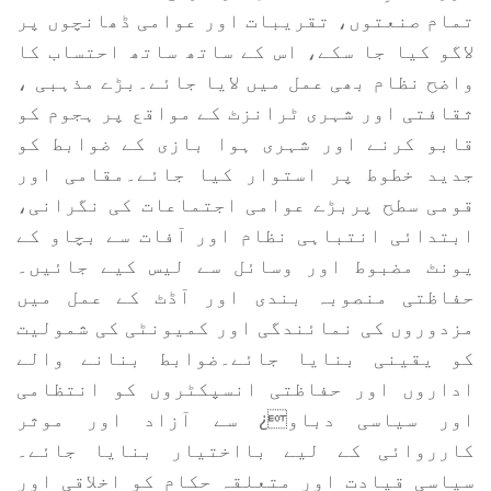
تمام صنعتوں، تقریبات اور عوامی ڈھانچوں پر
لاگو کیا جا سکے، اس کے ساتھ ساتھ احتساب کا
واضح نظام بھی عمل میں لایا جائے۔بڑے مذہبی ،
ثقافتی اور شہری ٹرانزٹ کے مواقع پر ہجوم کو
قابو کرنے اور شہری ہوا بازی کے ضوابط کو
جدید خطوط پر استوار کیا جائے۔مقامی اور
قومی سطح پربڑے عوامی اجتماعات کی نگرانی،
ابتدائی انتباہی نظام اور آفات سے بچاو کے
یونٹ مضبوط اور وسائل سے لیس کیے جائیں۔
حفاظتی منصوبہ بندی اور آڈٹ کے عمل میں
مزدوروں کی نمائندگی اور کمیونٹی کی شمولیت
کو یقینی بنایا جائے۔ضوابط بنانے والے
اداروں اور حفاظتی انسپکٹروں کو انتظامی
اور سیاسی دباو¿ سے آزاد اور موثر
کارروائی کے لیے بااختیار بنایا جائے۔
سیاسی قیادت اور متعلقہ حکام کو اخلاقی اور