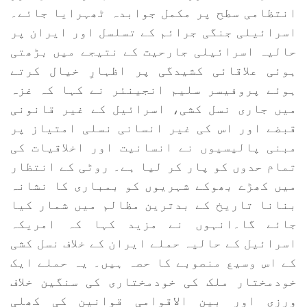
انتظامی سطح پر مکمل جوابدہ ٹھہرایا جائے۔
اسرائیلی جنگی جرائم کے تسلسل اور ایران پر
حالیہ اسرائیلی جارحیت کے نتیجے میں بڑھتی
ہوئی علاقائی کشیدگی پر اظہارِ خیال کرتے
ہوئے پروفیسر سلیم انجینئر نے کہا کہ غزہ
میں جاری نسل کشی، اسرائیل کے غیر قانونی
قبضے اور اس کی غیر انسانی نسلی امتیاز پر
مبنی پالیسیوں نے انسانیت اور اخلاقیات کی
تمام حدوں کو پار کر لیا ہے۔ روٹی کے انتظار
میں کھڑے بھوکے شہریوں کو بمباری کا نشانہ
بنانا تاریخ کے بدترین مظالم میں شمار کیا
جائے گا۔انہوں نے مزید کہا کہ امریکہ
اسرائیل کے حالیہ حملے ایران کے خلاف نسل کشی
کے اس وسیع منصوبے کا حصہ ہیں۔ یہ حملے ایک
خودمختار ملک کی خودمختاری کی سنگین خلاف
ورزی اور بین الاقوامی قوانین کی کھلی