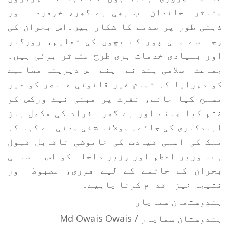
متاثرہ خاندان اب بھی بے گھر، خوفزدہ اور
ذہنی طور پر صدمے کا شکار ہیں۔اس بحران کی
وجہ سے منی پور کے بچوں کی تعلیم، روزگار
اور بنیادی خدمات بری طرح متاثر ہوئی ہیں۔
جماعت اسلامی ہند نے اپنے اس دیرینہ مطالبے
کو دہرایا کہ تمام غیر قانونی عناصر کو غیر
مسلح کیا جائے، نفرت پر مبنی نیٹ ورکس کو
ختم کیا جائے اور بے گھر افراد کی مکمل باز
آبادکاری کی جائے۔ مولانا شفی مدنی نے کہا کہ
ملک کی اعلیٰ قیادت کی خاموشی ناقابل قبول
ہے۔ وزیر اعظم اور وزیر داخلہ کو اس انسانی
بحران کے خاتمے کے لیے فوری، مضبوط اور
نتیجہ خیز اقدام کرنا چاہیے۔
ہندوستھان سماچار
ہندوستان سماچار / Md Owais Owais