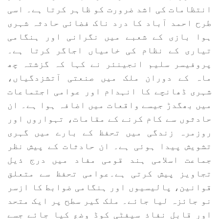
انتظامات کی اشد ضرورت کو ظاہر کرتا ہے۔ اسی
طرح احمد آباد کا درد ناک فضائی حادثہ شہری
ہوا بازی کے شعبے میں نگرانی اور ہنگامی
تیاری کے نظام کی خامیاں اجاگر کرتا ہے۔
پروفیسر سلیم انجینئر نے کہا کہ گزشتہ چھ
ماہ کے دوران ملک میں صنعتی آتشزدگیاں،
شہری ڈھانچے کا انہدام اور عوامی اجتماعات
میں بھگدڑ جیسے واقعات میں اضافہ ہوا ہے۔ ان
حادثوں سے کام کرنے کے مقامات، تہواروں اور
روزمرہ زندگی میں تحفظ کے بارے میں گہری
تشویش پیدا ہوئی ہے۔ ان حادثات کے پیش نظر
جماعت اسلامی ہند قومی مفاد میں درج ذیل
تجاویز پیش کرتی ہے۔عوامی تحفظ سے متعلق
قوانین، پالیسیوں اور ہنگامی ضوابط کا ازسر
نو جائزہ لیا جائے۔ ملک گیر سطح پر ایک متحد
اور قابلِ نفاذ سیفٹی کوڈ وضع کیا جائے جسے