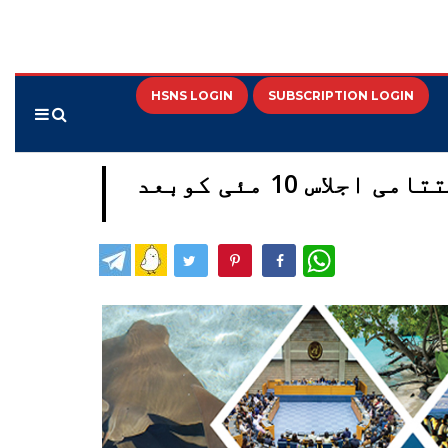
HSNS LOGIN
SUBSCRIPTION LOGIN
15واں آل انڈیا ریفریشر کورس برائے ائمہ ، دعاة ومعلمین کا اختتامی اجلاس 10 مئی کوبعد
WhatsApp