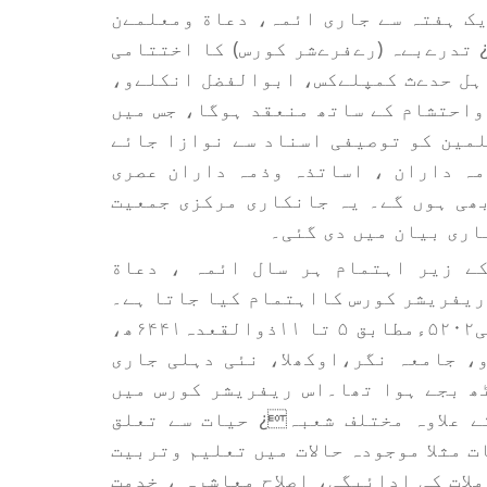
یک ہفتہ سے جاری ائمہ، دعاة ومعلمےن
 تدرےبےہ (رےفرےشر کورس) کا اختتامی
 بعد نماز مغرب اہل حدےث کمپلےکس، ابوالفضل انکلےو،
واحتشام کے ساتھ منعقد ہوگا، جس میں
لمین کو توصیفی اسناد سے نوازا جائے
مہ داران ، اساتذہ وذمہ داران عصری
ھی ہوں گے۔ یہ جانکاری مرکزی جمعیت
اری بیان میں دی گئی۔
ے زیر اہتمام ہر سال ائمہ ، دعاة
ریفریشر کورس کااہتمام کیا جاتا ہے۔
اس سال بھی یہ ریفریشر کورس مورخہ۴تا ۰۱ مئی۵۲۰۲ءمطابق ۵ تا ۱۱ذوالقعدہ۶۴۴۱ھ،
، جامعہ نگر،اوکھلا، نئی دہلی جاری
رخہ ۴ مئی ۵۲۰۲ءکو صبح آٹھ بجے ہوا تھا۔اس ریفریشر کورس میں
 علاوہ مختلف شعبہ¿ حیات سے تعلق
 مثلا موجودہ حالات میں تعلیم وتربیت
لات کی ادائیگی، اصلاح معاشرہ ، خدمت