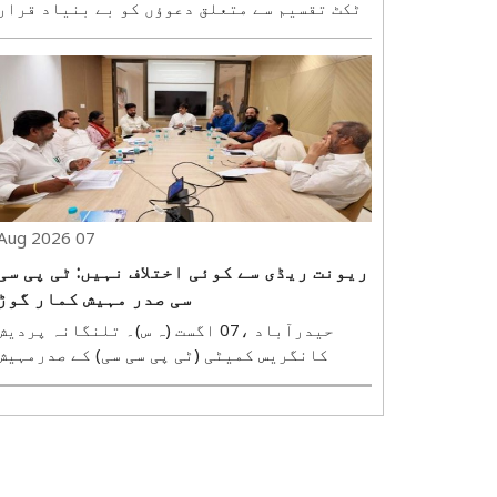
ٹکٹ تقسیم سے متعلق دعوؤں کو بے بنیاد قرار
دیاامراوتی، 7 اگست (ہ س)۔ تیوسا اسمبل
حلقے سے بھارتیہ جنتا پارٹی (بی جے پی) کے
رکن اسمبلی راجیش وانکھیڑے نے سابق رکن
پارلیمنٹ روی رانا کا نام لیے بغیر ان پر ..
07 Aug 2026
ریونت ریڈی سے کوئی اختلاف نہیں: ٹی پی سی
سی صدر مہیش کمار گوڑ
حیدرآباد ،07 اگست (ہ س)۔ تلنگانہ پردی
کانگریس کمیٹی (ٹی پی سی سی) کے صدرمہیش
کمار گوڑ نے وزیر اعلیٰ اے ریونت ریڈی سے
اختلافات کی خبروں کومسترد کرتے ہوئے کہا ہے
کہ ان کے درمیان کسی بھی قسم کی دوری یا
اختلاف نہیں ہے اور دونوں روزانہ فون پربات
کرتے..