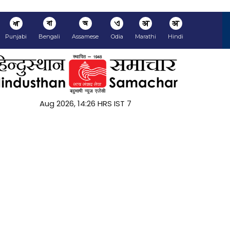
ਅ
বা
অ
ଏ
अ
अ
Punjabi
Bengali
Assamese
Odia
Marathi
Hindi
7 Aug 2026, 14:26 HRS IST