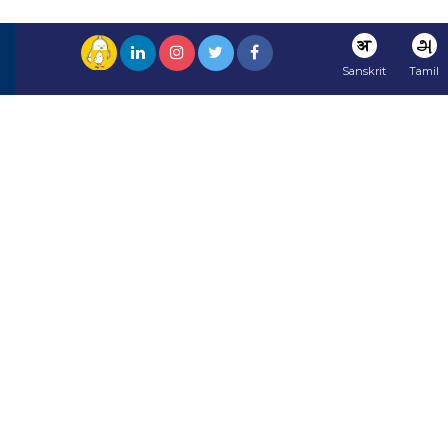
अ
அ
Sanskrit
Tamil