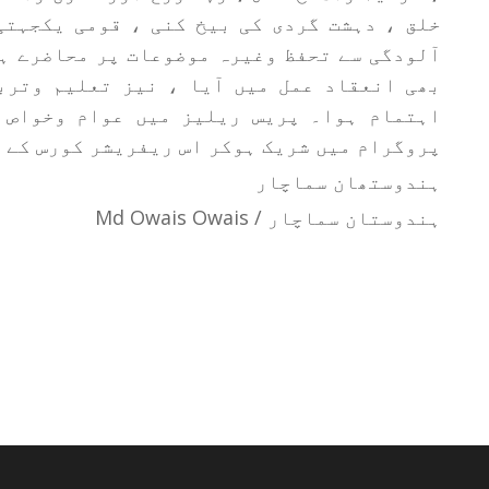
خلق ، دہشت گردی کی بیخ کنی ، قومی یکجہتی
آلودگی سے تحفظ وغیرہ موضوعات پر محاضرے ہ
بھی انعقاد عمل میں آیا ، نیز تعلیم وترب
اہتمام ہوا۔ پریس ریلیز میں عوام وخواص 
پروگرام میں شریک ہوکر اس ریفریشر کورس کے 
ہندوستھان سماچار
ہندوستان سماچار / Md Owais Owais