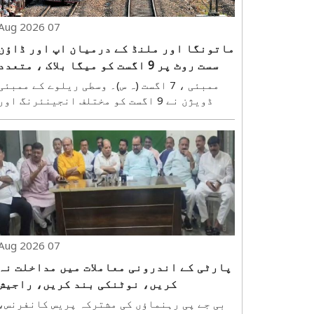
07 Aug 2026
ماتونگا اور ملنڈ کے درمیان اپ اور ڈاؤن
سست روٹ پر 9 اگست کو میگا بلاک ، متعدد
لوکل ٹرینیں منسوخ
ممبئی ، 7 اگست (ہ س)۔ وسطی ریلوے کے ممبئی
ڈویژن نے 9 اگست کو مختلف انجینئرنگ اور
دیکھ بھال کے کاموں کے لیے ماتونگا اور ملنڈ
اسٹیشنوں کے درمیان مین لائن، نیز چھترپتی
شیواجی مہاراج ٹرمینس (سی ایس ایم ٹی) سے
چونابھٹی/باندرہ کے درمیان ہاربر لائن ..
07 Aug 2026
پارٹی کے اندرونی معاملات میں مداخلت نہ
کریں، نوٹنکی بند کریں، راجیش
وانکھیڑے کا روی رانا پر حملہ
بی جے پی رہنماؤں کی مشترکہ پریس کانفرنس،