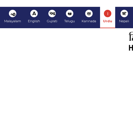
अ
ا
ಆ
ఆ
આ
A
എ
Malayalam
English
Gujrati
Telugu
Kannada
Urdu
Nepali