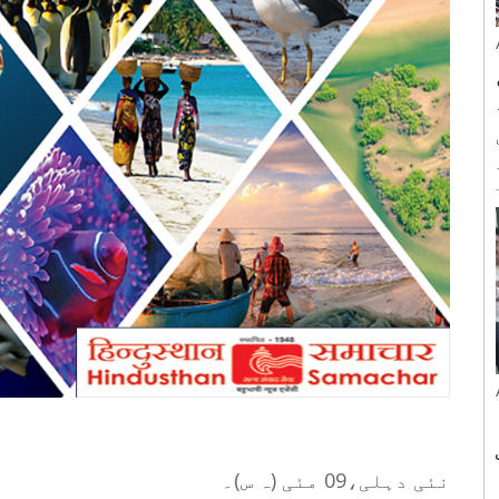
نئی دہلی،09 مئی (ہ س)۔