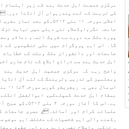
مرکزی جمعےت اہل حدےث ہند کے زیر اہتمام ا
ی
کی تربےت کے لےے پندرہواں آل انڈےا دورہ¿
اجلاس مورخہ ۰۱ مئی ۵۲۰۲ءکو
جامعہ نگر،اوکھلا، نئی دہلی میں نہایت تزک 
پورے ملک سے دورے سے شریک ائمہ، دعاة، ومع
گا۔ اس اہم پروگرام میں ملی تنظیموں کے ذ
جامعات اور دانشوران ملک وملت کے خطابات ب
اہل حدیث ہند سے ذرائع ابلاغ کے نام جاری اخب
واضح رہے کہ مرکزی جمعیت اہل حدیث ہند ک
ومعلمین کی تدریب وٹریننگ کے لئے آل انڈیا 
ش
بمقام اہل حدےث کمپلےکس، ابوالفضل انکلےو
ہے۔اس کا آغاز مو
علمائے کرام اور اساتذہ¿ عصری جامعات کے
رکھنے والی اہم شخصیات کے مختلف اہم موضوعات
، تزکیہ واصلاح نفس ، زہد ورع اور حقوق ومعام