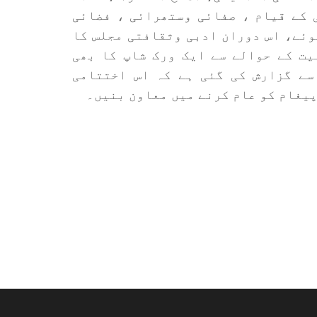
 کے قیام ، صفائی وستھرائی ، فضائی
وئے، اس دوران ادبی وثقافتی مجلس کا
یت کے حوالے سے ایک ورک شاپ کا بھی
سے گزارش کی گئی ہے کہ اس اختتامی
پیغام کو عام کرنے میں معاون بنیں۔