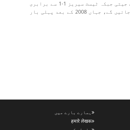
پاکستان نے تین میچوں کی ٹی 20 سیریز 2-1 سے جیتی جبکہ ٹیسٹ سیریز 1-1 سے برابری
پر ختم کی۔ ون ڈے میچ فیصل آباد میں کھیلے جائیں گے، جہاں 2008 کے بعد پہلی بار
ہمارے بارے میں
हमारे लेखक
رابطہ کریں