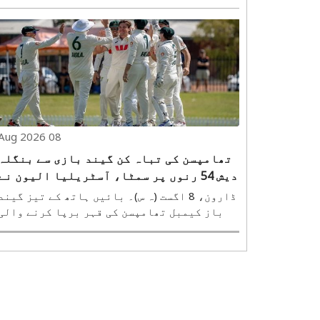
08 Aug 2026
تھامپسن کی تباہ کن گیند بازی سے بنگلہ
دیش 54 رنوں پر سمٹا، آسٹریلیا الیون نے
اننگز اور 38 رن سے جیت درج کی
ڈارون، 8 اگست (ہ س)۔ بائیں ہاتھ کے تیز گیند
باز کیمبل تھامپسن کی قہر برپا کرنے والی
گیند بازی کی بدولت کرکٹ آسٹریلیا الیون نے
بنگلہ دیش کو پریکٹس میچ میں اننگز 
رنوں سے شکست دے دی۔ آسٹریلیا کے خلاف ٹیسٹ
سیریز شروع ہونے سے صرف 5 دن پہلے بنگل..