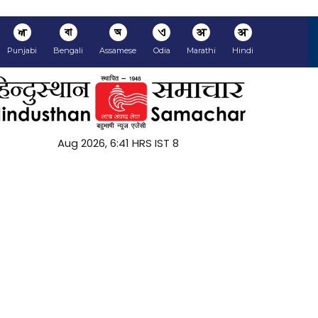
ਅ
বা
অ
ଏ
अ
अ
Punjabi
Bengali
Assamese
Odia
Marathi
Hindi
8 Aug 2026, 6:41 HRS IST