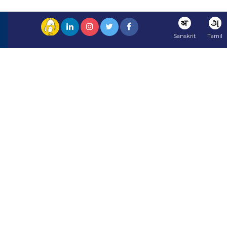
अ
அ
Sanskrit
Tamil