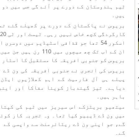
ہیں۔
بریوس نے پاکستان کے دورے پر کھیلے گئے تم
اسکور 54 تھا جو قذافی اسٹیڈیم میں دوس
بریوس کو جنوبی افریقہ کا مستقبل کا اسٹار 
بریوس کی انجری نے جنوبی افریقہ کی ون ڈے ٹ
پہلے ہی آل فارمیٹ کے اہم کھلاڑیوں ایڈن
دیاہے۔ تیز گیندباز کوینا مفاکا اور اینر
باہر ہیں۔
اور 38
میتھیو بریٹزکے اس سیریز میں ٹیم کی کپتان
میں ون ڈے ڈیبیو کیا تھا۔ وہ تجربہ کار کوئ
گے۔