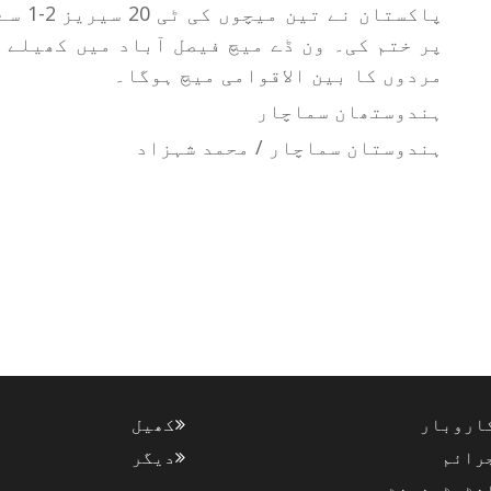
مردوں کا بین الاقوامی میچ ہوگا۔
ہندوستھان سماچار
ہندوستان سماچار / محمد شہزاد
اروبار
کھیل
رائم
دیگر
نٹرٹینمنٹ