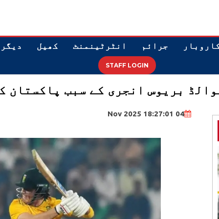
اروبار
جرائم
انٹرٹینمنٹ
کھیل
دیگر
STAFF LOGIN
الڈ بریوس انجری کے سبب پاکستان کے 
04 Nov 2025 18:27:01