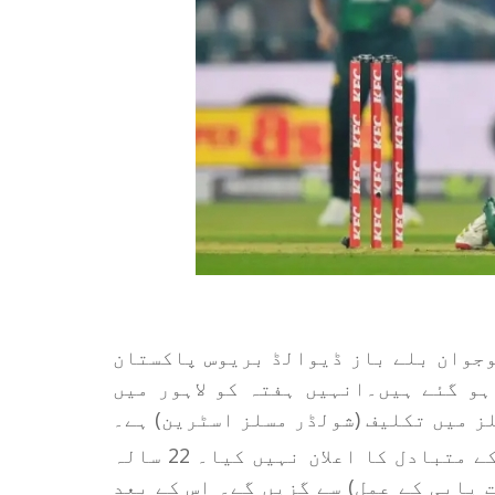
قہ کے نوجوان بلے باز ڈیوالڈ بریوس پاکستان
ہو گئے ہیں۔انہیں ہفتہ کو لاہور میں
جنوبی افریقی کرکٹ بورڈ نے ابھی تک بریوس کے متبادل کا اعلان نہیں کیا۔ 22 سالہ
 یابی کے عمل) سے گزیں گے۔ اس کے بعد