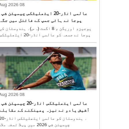
08 Aug 2026
عالمی انڈر-20 ایتھلیٹکس چیمپئن شپ :
پوجا نے ہائی جمپ کے فائنل میں جگہ
بنائی
یوجین، اوریگن ، 8 اگست (ہ س)۔ ہندوستان کی
پوجا نے جمعہ کو عالمی انڈر-20 ایتھلیٹک
چیمپئن شپ کے تیسرے دن خواتین کی ہائی جمپ
کے فائنل میں جگہ بنا لی۔ قومی ریکارڈ اپنے
نام رکھنے والی پوجا نے 1.79 میٹر کی بہتری
چھلانگ لگا کر تمغے کے مرحلے میں داخلہ ..
08 Aug 2026
عالمی ایتھلیٹکس انڈر-20 چیمپئن شپ 
آشیش یادو نے نیزہ پھینکنے کے مقابلے
میں چاندی کا تمغہ جیتا
۔ ہندوستان کو عالمی ایتھلیٹکس ا
چیمپئن شپ 2026 میں پہلا تمغہ ملا..