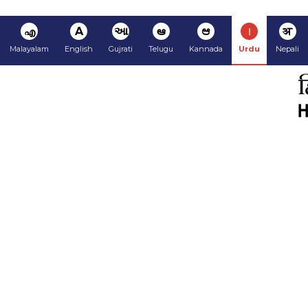
अ
ا
ಆ
ఆ
આ
A
എ
Malayalam
English
Gujrati
Telugu
Kannada
Urdu
Nepali