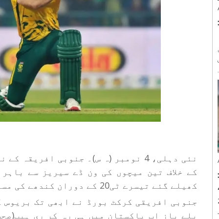
س
ن
نئی دہلی، 4 نومبر (ہ س)۔ جنوبی افری
کے خلاف تین میچوں کی ون ڈے سیریز سے باہر 
:
کھیلے گئے تیسرے ٹی20 کے دوران کندھے کی مسلز میں تکلیف (شولڈر مسلز اسٹرین) ہے۔
نڈر-20
بلے باز اب پاکستان میں ہی رہ کر ری ہیب(صحت