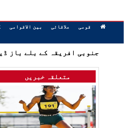
قومی
علاقائی
بین الاقوامی
ک
جنوبی افریقہ کے بلے باز ڈیو
متعلقہ خبریں