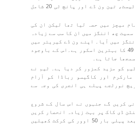
ٹیم ہندوستان کے دورے پر آئے گی جس میں دو ٹیسٹ، تین ون ڈے اور پانچ ٹی 20 شامل
ام میچز میں حصہ لیا تھا لیکن ان کی
کارکردگی کچھ خاص نہیں رہی۔ ٹیسٹ اور ٹی 20 سمیت چھ اننگز میں ان کا سب سے زیادہ
ری اننگز میں آیا۔ اپنے ون ڈے کیریئر میں
ان کے اب تک چھ میچوں میں 110 رن ہیں جن میں 49 کا بہترین اسکور ہے۔اس کے باوجود
سمجھا جاتا ہے۔
یم کو مزید کمزور کر دیا ہے۔ ٹیم نے
 مارکرم اور کاگیسو رباڈا کو آرام
یچ نورٹجے پہلے ہی انجری کی وجہ سے
ی کریں گے جنہوں نے اس سال کے شروع
نٹن ڈی کاک پر بہت زیادہ انحصار کریں
گے، جو اپنی ون ڈے ریٹائرمنٹ سے واپسی کے بعد پہلی بار 50 اوور کی کرکٹ کھیلیں