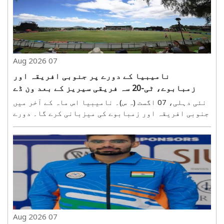
اعزا..
07 Aug 2026
نامیبیا کے دورے پر جنوبی افریقہ اور
زمبابوے، ٹی-20 سہ فریقی سیریز کے بعد ون ڈے
مقابلے
نئی دہلی، 07 اگست (ہ س)۔ نامیبیا اس ماہ کے آخر میں
جنوبی افریقہ اور زمبابوے کی میزبانی کرے گا۔ دورے
کے دوران پہلے تینوں ٹیموں کے درمیان ٹی-20 بین
الاقوامی سہ فریقی سیریز کھیلی جائے گی، جس کے بعد
جنوبی افریقہ اور نامیبیا کے درمیان تین میچوں کی ..
07 Aug 2026