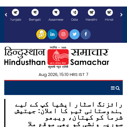
ਅ
বা
অ
ଏ
अ
अ
li
Punjabi
Bengali
Assamese
Odia
Marathi
Hindi
7 Aug 2026, 15:10 HRS IST
رائزنگ اسٹار ایشیا کپ کے لیے
ہندوستانی ٹیم کا اعلان: جیتیش
شرما کو کپتان، ویبھو
سوریہ ونشی کو بھی موقع ملا