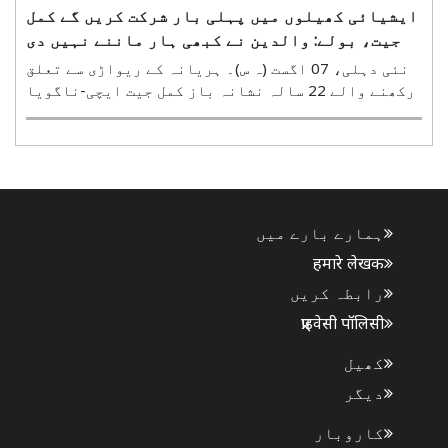
ایشیائی کھیلوں میں پہلی بار شرکت کریں گے کمل
جیت، بولے: والدین نے کبھی ہار ماننے نہیں دی
نئی دہلی، 07 اگست (ہ س)۔ ہریانہ کے ریواڑی سے تعلق
رکھنے والے 22 سالہ نشانہ باز کمل جیت ایچی-ناگویا
2026 ایشیائی کھیلوں میں پہلی بار ہندوستان کی
نمائندگی کرنے کے لیے تیار ہیں۔ مردوں کے 10 میٹر
ایئر پسٹل مقابلے میں حصہ لینے والے کمل جیت نے
اپنی ..
ہمارے بارے میں
हमारे लेखक
رابطہ کریں
प्राइवेसी पॉलिसी
کھیل
دیگر
کاروبار