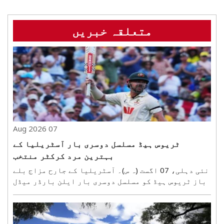
متعلقہ خبریں
07 Aug 2026
ٹریوس ہیڈ مسلسل دوسری بار آسٹریلیا کے
بہترین مرد کرکٹر منتخب
نئی دہلی، 07 اگست (ہ س)۔ آسٹریلیا کے جارح مزاج بلے
باز ٹریوس ہیڈ کو مسلسل دوسری بار ایلن بارڈر میڈل
سے نوازا گیا ہے۔ یہ آسٹریلوی مردوں کی کرکٹ کا سب
سے بڑا انفرادی اعزاز ہے۔ ہیڈ نے 2025-26 کے بین
الاقوامی سیزن میں شاندار کارکردگی کی بدولت یہ