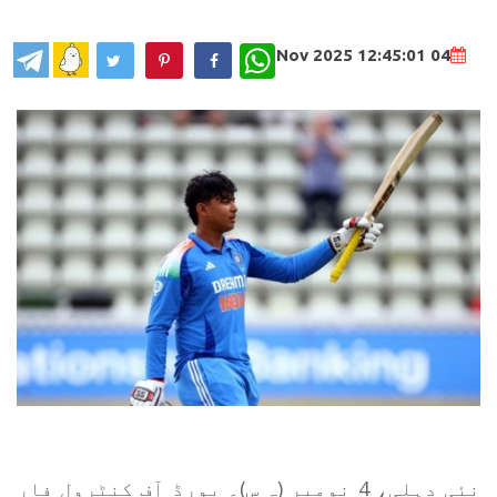
WhatsApp
04 Nov 2025 12:45:01
نئی دہلی، 4 نومبر (ہ س)۔ بورڈ آف کنٹرول فار