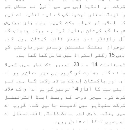
کرکٹ ان انڈیا (بی سی سی آئی) نے منگل کو
رائزنگ اسٹار ایشیا کپ کے لیے انڈیا اے ٹیم
کا اعلان کر دیا۔ وکٹ کیپر بلے باز جیتیش
شرما کو کپتان بنایا گیا ہے جبکہ پنجاب کے
آل راؤنڈر نمن دھیر نائب کپتان ہوں گے۔
نوجوان بیٹنگ سنسیشن ویبھو سوریاونشی کو
بھی 15 رکنی اسکواڈ میں شامل کیا گیا ہے۔
ٹورنامنٹ 14 سے 23 نومبر تک قطر میں کھیلا
جائے گا۔ بھارت کو گروپ بی میں عمان، یو اے
ای اور پاکستان اے کے ساتھ رکھا گیا ہے۔ ٹیم
اپنی مہم کا آغاز 14 نومبر کو یو اے ای کے خلاف
کرے گی۔ میچز دوحہ کے ویسٹ اینڈ انٹرنیشنل
کرکٹ سٹیڈیم میں کھیلے جائیں گے۔ گروپ اے
میں بنگلہ دیش اے، ہانگ کانگ، افغانستان اے
اور سری لنکا اے شامل ہیں۔