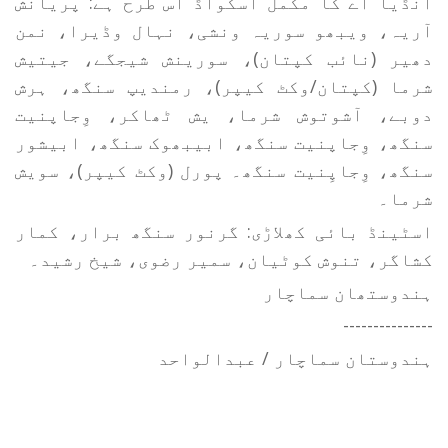
انڈیا اے کا مکمل اسکواڈ اس طرح ہے: پریانش
آریہ، ویبھو سوریہ ونشی، نہال وڈیرا، نمن
دھیر (نائب کپتان)، سورینش شیجگے، جیتیش
شرما (کپتان/وکٹ کیپر)، رمندیپ سنگھ، ہرش
دوبے، آشوتوش شرما، یش ٹھاکر، وِجاپنیت
سنگھ، وِجاپنیت سنگھ، ابیبھوک سنگھ، ابیشور
سنگھ، وِجاپِنیت سنگھ۔ پورل (وکٹ کیپر)، سویش
شرما۔
اسٹینڈ بائی کھلاڑی: گرنور سنگھ برار، کمار
کشاگر، تنوش کوٹیان، سمیر رضوی، شیخ رشید۔
ہندوستھان سماچار
---------------
ہندوستان سماچار / عبدالواحد