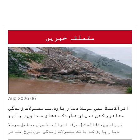
متعلقہ خبریں
06 Aug 2026
اتراکھنڈ میں موسلا دھار بارش سے معمولات زندگی
متاثر، کئی ندیاں خطرےکے نشان سے اوپر ، اہم
قومی شاہراہیں بند
دہرادون، 6 اگست (ہ س)۔ اتراکھنڈ میں مسلسل موسلا
دھار بارش کے باعث معمولات زندگی بری طرح متاثر
ہوگئے ہیں۔ کئی ندیوں میں پانی کی سطح انتباہی اور