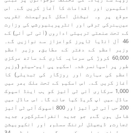
اسکیموں اور اقدامات کا آغاز کریں گے۔ اس
موقع پر وہ نیشنل اسکل ڈیولپمنٹ تقریب
میںہنرکی ترقی اور انٹرپرینیورشپ کی وزارت
کے تحت صنعتی تربیتی اداروں (آئی ٹی آئی) کے
46 آل انڈیا ٹاپرز کواعزاز سے نوازیں گے۔
وزیر اعظم کے دفتر کے مطابق، وزیر اعظم
60,000 کروڑ کی سرمایہ کاری کے ساتھ مرکزی
طور پر اسپانسر شدہ اسکیم پی ایم-سیتو (وزیر
اعظم کی مہارت اور روزگار کی تبدیلی) کا
آغاز کریں گے۔ اس اسکیم کے تحت ملک بھر میں
1,000 سرکاری آئی ٹی آئیز کو ہب اینڈ اسپوک
ماڈل میں اپ گریڈ کیا جائے گا۔ اس ماڈل میں
200 حب آئی ٹی آئیز اور 800 اسپوک آئی ٹی آئیز
شامل ہوں گے، جو جدید انفراسٹرکچر، جدید
تجارت، ڈیجیٹل لرننگ سسٹم، اور انکیوبیشن
سہولیات فراہم کریں گے۔وزیر اعظم 34