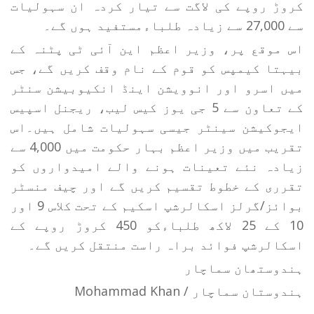
کروڑ روپے کی لاگت سے تیار کردہ ان سہولیات
سے 27,000 سے زیادہ طلباءمستفید ہوں گے۔
اس موقع پر، وزیر اعظم این آئی ٹی پٹنہ کے
بیہتا کیمپس کو قوم کے نام وقف کریں گے، جس
میں اسرو اور انوویشن اینڈ انکیوبیشن سنٹر
کے تعاون سے 5 جی یوز کیس لیب، ریجنل اسپیس
ایجوکیشن سینٹر جیسی سہولیات شامل ہیں۔اس
تقریب میں وزیر اعظم بہار حکومت میں 4,000 سے
زیادہ نئے تعینات ہونے والے امیدواروں کو
تقرری کے خطوط تقسیم کریں گے اور چیف منسٹر
بوائز/گرلز اسکالرشپ اسکیم کے تحت کلاس 9 اور
10 کے 25 لاکھ طلباءکو 450 کروڑ روپے کے
اسکالرشپ فوائد براہ راست منتقل کریں گے۔
ہندوستھان سماچار
ہندوستان سماچار / Mohammad Khan