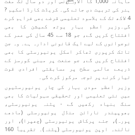
ماہانہ 1,000 کا الاو¿نس اور دو سال تک مفت
ہنر کی تربیت دی جائے گی۔ کریڈٹ کارڈ اسکیم ?
4 لاکھ تک کے بلاسود تعلیمی قرضے بھی فراہم کرے
گی۔وزیر اعظم بہار یوتھ کمیشن کا بھی
افتتاح کریں گے، جو 18 سے 45 سال کی عمر کے
نوجوانوں کے لیے ایک قانونی ادارہ ہے۔ وہ جن
نائک کرپوری ٹھاکر اسکل یونیورسٹی کا بھی
افتتاح کریں گے، جو صنعت پر مبنی کورسز کے
ذریعے عالمی سطح پر مسابقتی افرادی قوت
تیار کرنے پر توجہ مرکوز کرے گی۔
وزیر اعظم مودی بہار کی چار یونیورسٹیوں
میں نئی تعلیمی اور تحقیقی سہولیات کا بھی
سنگ بنیاد رکھیں گے - پٹنہ یونیورسٹی،
بھوپیندر نارائن منڈل یونیورسٹی (مادھے
پورہ)، جئے پرکاش یونیورسٹی (چھپرا)، اور
نالندہ اوپن یونیورسٹی (پٹنہ)۔ تقریباً 160