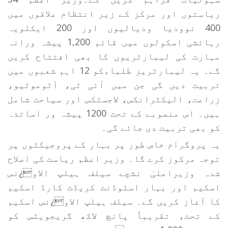
ریاستوں اور مرکز کے زیر انتظام علاقوں میں
400 نوودیا ودیالیوں اور 200 ایکلویہ
رہائشی اسکولوں میں قائم 1,200 پیشہ ورانہ
مہارت کی لیبارٹریوں کا بھی افتتاح کریں
گے۔ یہ لیبارٹریز طلباءکو 12 اہم شعبوں میں
تربیت دیں گی جن میں آئی ٹی، آٹوموٹیو،
زراعت، الیکٹرانکس، لاجسٹکس اور سیاحت شامل
ہیں۔ اس منصوبے کے تحت 1200 پیشہ ور اساتذہ
کو بھی تربیت دی جائے گی۔
یہ پروگرام خاص طور پر بہار کے پروجیکٹوں پر
توجہ مرکوز کرے گا۔ وزیر اعظم ریاست کی اصلاح
شدہ وزیراعلیٰ نشچے سیلف ہیلپ الاو¿نس
اسکیم اور بہار اسٹوڈنٹ کریڈٹ کارڈ اسکیم
کا آغاز کریں گے۔ سیلف ہیلپ الاو¿نس اسکیم
کے تحت، تقریباً پانچ لاکھ گریجویٹس کو