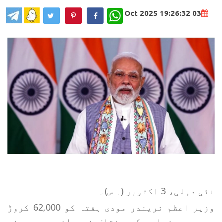
WhatsApp
03 Oct 2025 19:26:32
نئی دہلی، 3 اکتوبر (ہ س)۔
وزیر اعظم نریندر مودی ہفتہ کو 62,000 کروڑ
روپے سے زیادہ کی مختلف نوجوانوں پر مبنی