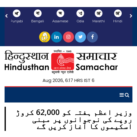
ਅ
বা
অ
ଏ
अ
अ
li
Punjabi
Bengali
Assamese
Odia
Marathi
Hindi
6 Aug 2026, 6:17 HRS IST
وزیر اعظم ہفتہ کو 62,000 کروڑ
روپے کی نوجوانوں پر مبنی
اسکیموں کا آغاز کریں گے