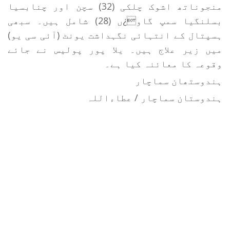
منجوناتھ اشوک چلکی (32) سچن اور چنابسیا
بسلنگیا سمپ گاو¿ں (28) شامل ہیں۔ سبھی
ہسپتال کے انتہائی نگہداشت یونٹ (آئی سی یو)
میں زیر علاج ہیں۔ یلا پور پولیس نے جائے
وقوعہ کا معائنہ کیا ہے۔
ہندوستھان سماچار
ہندوستان سماچار / عطاءاللہ