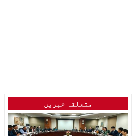
متعلقہ خبریں