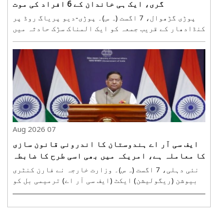
گری، ایک ہی خاندان کے 6 افراد کی موت
پوڑی گڑھوال، 7 اگست (ہ س)۔ پوڑی-دیو پریاگ روڈ پر
کنڈادھار کے قریب جمعہ کو ایک المناک سڑک حادثہ میں
ایک ہی خاندان کے چھ افراد کی موت ہو گئی۔ ایک تیز
رفتار بولیرو بے قابو ہو کر 250 میٹر گہری کھائی
میں جا گری۔ حادثے میں سات میں سے چھ افراد موقع پر ..
07 Aug 2026
ایف سی آر اے ہندوستان کا اندرونی قانون سازی
کا معاملہ ہے، امریکہ میں بھی اسی طرح کا ضابطہ
ہے: وزارت خارجہ
نئی دہلی، 7 اگست (ہ س)۔ وزارت خارجہ نے فارن کنٹری
بیوشن (ریگولیشن) ایکٹ (ایف سی آر اے) ترمیمی بل کو
ہندوستان کا اندرونی قانون سازی کا معاملہ قرار
دیا ہے اور کہا ہے کہ اس پر فیصلے ملک کی
پارلیمنٹلیتی ہے۔ وزارت کا یہ بیان امریکی قانون