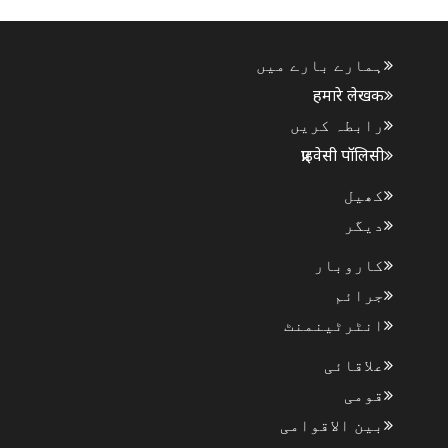
سازوں سمیت ایف..
ہمارے بارے میں
हमारे लेखक
رابطہ کریں
प्राइवेसी पॉलिसी
کھیل
دیگر
کاروبار
جرائم
انٹرٹینمنٹ
علاقائی
قومی
بین الاقوامی