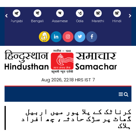
ਅ
বা
অ
ଏ
अ
अ
li
Punjabi
Bengali
Assamese
Odia
Marathi
Hindi
7 Aug 2026, 22:18 HRS IST
کرناٹک کے یلا پور میں اربیل
گھاٹ پر سڑک حادثہ، چھ افراد
ہلاک