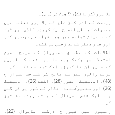
یلا پور (کرناٹک)، 9 جولائی (ہ س)۔
ریاست کے اتر کنڑ ضلع کے یلا پور تعلقہ میں
جمعرات کو علی الصبح ایک کروزر گاڑی اور ٹرک
کے درمیان تصادم میں چھ افراد کی موت ہو گئی
اور چار دیگر شدید زخمی ہو گئے۔
اطلاعات کے مطابق دھارواڑ کے سیاح دھرم
استھلا اور چکمگلورو جا رہے تھے کہ اربیل
گھاٹ پر ان کا کروزر ایک ٹرک سے ٹکرا گیا۔
مرنے والوں میں سے پانچ کی شناخت بسواراج
(48)، ابھیشیک ایشور (28)، اکشے (26)، ابھیشیک
(26) اور سنجیو/سنجے انگڈی کے طور پر کی گئی
ہے۔ ایک شخص اسپتال لے جاتے ہوئے دم توڑ
گیا۔
زخمیوں میں شیوراج درگپا مڈیوال (22)،