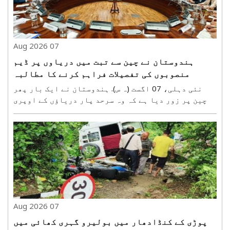
07 Aug 2026
ہندوستان نے چین سے تبت میں دریاوں پر ڈیم
منصوبوں کی تفصیلات فراہم کرنے کا مطالبہ
دہرایا
نئی دہلی، 07 اگست (ہ س). ہندوستان نے ایک بار پھر
چین پر زور دیا ہے کہ وہ سرحد پار دریاﺅں کے اوپری
حصے میں تبت میں زیر تعمیر پروجیکٹوں کی تکنیکی
تفصیلات کا اشتراک کرے اور اس کے لیے جلد از جلد
دریاو¿ں پر ماہرین کی سطح کےطریقہ کار کی میٹنگ
طلب ..
07 Aug 2026
پوڑی کے کنڈادھار میں بولیرو گہری کھائی میں