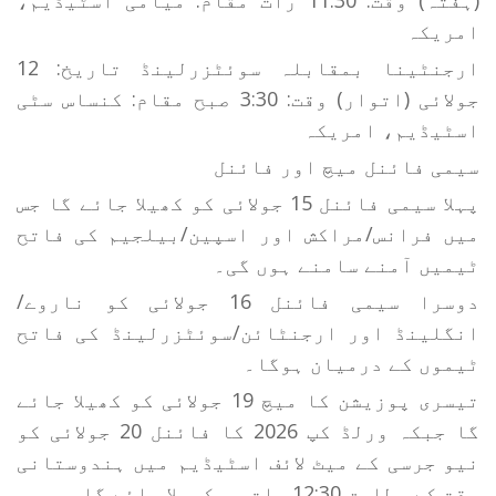
(ہفتہ) وقت: 11:30 رات مقام: میامی اسٹیڈیم،
امریکہ
ارجنٹینا بمقابلہ سوئٹزرلینڈ تاریخ: 12
جولائی (اتوار) وقت: 3:30 صبح مقام: کنساس سٹی
اسٹیڈیم، امریکہ
سیمی فائنل میچ اور فائنل
پہلا سیمی فائنل 15 جولائی کو کھیلا جائے گا جس
میں فرانس/مراکش اور اسپین/بیلجیم کی فاتح
ٹیمیں آمنے سامنے ہوں گی۔
دوسرا سیمی فائنل 16 جولائی کو ناروے/
انگلینڈ اور ارجنٹائن/سوئٹزرلینڈ کی فاتح
ٹیموں کے درمیان ہوگا۔
تیسری پوزیشن کا میچ 19 جولائی کو کھیلا جائے
گا جبکہ ورلڈ کپ 2026 کا فائنل 20 جولائی کو
نیو جرسی کے میٹ لائف اسٹیڈیم میں ہندوستانی
وقت کے مطابق 12:30 رات پر کھیلا جائے گا۔