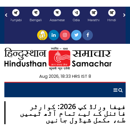
ਅ
বা
অ
ଏ
अ
अ
li
Punjabi
Bengali
Assamese
Odia
Marathi
Hindi
8 Aug 2026, 18:33 HRS IST
فیفا ورلڈ کپ 2026: کوارٹر
فائنل کے لیے تمام آٹھ ٹیمیں
طے، مکمل شیڈول جانیں