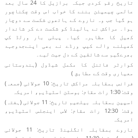
تاریخ رقم کردی جبکہ برازیل کا 24 سال بعد
عالمی چیمپئن بننے کا خواب اس وقت چکناچور
ہو گیا جب وہ ناروے کے ہاتھوں شکست سے دوچار
ہوا۔ مراکش نے ہالینڈ کو شکست دے کر شاندار
کھیل کا مظاہرہ کیا۔ پہلی بار ورلڈ کپ
کھیلنے والے کیپ ورڈے نے بھی اپنےجدوجہد
بھرےگیم سے شائقین کے دل جیت لیے۔
کوارٹر فائنل کا مکمل شیڈول (ہندوستانی
معیاری وقت کے مطابق )
فرانس بمقابلہ مراکش تاریخ: 10 جولائی (جمعہ)
وقت: 1:30 رات مقام: بوسٹن اسٹیڈیم، امریکہ
اسپین بمقابلہ بیلجیم تاریخ: 11 جولائی (ہفتہ)
وقت: 12:30 رات مقام: لاس اینجلس اسٹیڈیم،
امریکہ
ناروے بمقابلہ انگلینڈ تاریخ: 11 جولائی