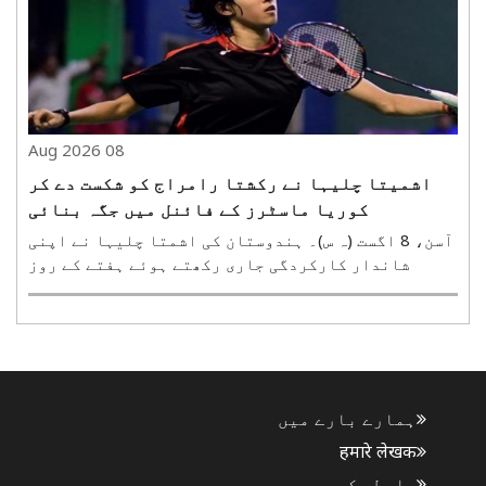
08 Aug 2026
اشمیتا چلیہا نے رکشتا رامراج کو شکست دے کر
کوریا ماسٹرز کے فائنل میں جگہ بنائی
آسن، 8 اگست (ہ س)۔ ہندوستان کی اشمتا چلیہا نے اپنی
شاندار کارکردگی جاری رکھتے ہوئے ہفتے کے روز
کوریا ماسٹرز 2026 کے خواتین کے سنگلز فائنل میں
داخل ہونے کے لیے تین گیم کے سنسنی خیز مقابلے میں
ہم وطن رکشیتا سری رامراج کو شکست دی۔ دنیا کی 50
ویں رینک..
ہمارے بارے میں
हमारे लेखक
رابطہ کریں