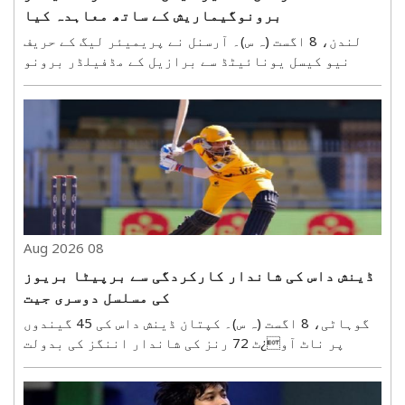
برونوگیماریش کے ساتھ معاہدہ کیا
لندن، 8 اگست (ہ س)۔ آرسنل نے پریمیئر لیگ کے حریف
نیو کیسل یونائیٹڈ سے برازیل کے مڈفیلڈر برونو
گیماریش کے ساتھ معاہدہ کیا ہے۔ کلب نے بدھ کو سوشل
میڈیا پر یہ اعلان کیا۔ گیماریش کے کلب میں شامل
ہونے سے آرسنل کے مڈفیلڈ کو مزید مضبوطی ملنے کی
امید ہے۔ ..
08 Aug 2026
ڈینش داس کی شاندار کارکردگی سے برپیٹا بریوز
کی مسلسل دوسری جیت
گوہاٹی، 8 اگست (ہ س)۔ کپتان ڈینش داس کی 45 گیندوں
پر ناٹ آو¿ٹ 72 رنز کی شاندار اننگز کی بدولت
برپیٹا بریوز نے امپیریل بلیو پیکیجڈ ڈرنکنگ واٹر
آسام پریمیئر لیگ میں ناگاو¿ں رینجرز کو 70 رنز
سے شکست دے کر مسلسل دوسری جیت درج کی۔ ٹورنامنٹ ..