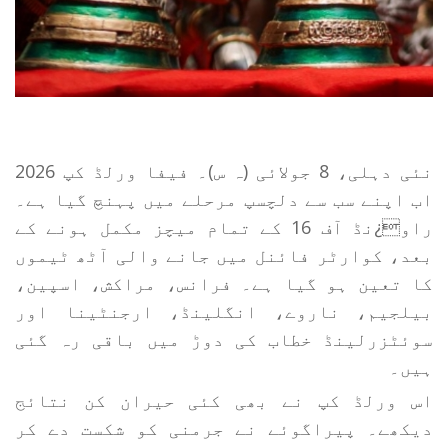
نئی دہلی، 8 جولائی (ہ س)۔ فیفا ورلڈ کپ 2026
اب اپنے سب سے دلچسپ مرحلے میں پہنچ گیا ہے۔
راو¿نڈ آف 16 کے تمام میچز مکمل ہونے کے
بعد، کوارٹر فائنل میں جانے والی آٹھ ٹیموں
کا تعین ہو گیا ہے۔ فرانس، مراکش، اسپین،
بیلجیم، ناروے، انگلینڈ، ارجنٹینا اور
سوئٹزرلینڈ خطاب کی دوڑ میں باقی رہ گئی
ہیں۔
اس ورلڈ کپ نے بھی کئی حیران کن نتائج
دیکھے۔ پیراگوئے نے جرمنی کو شکست دے کر