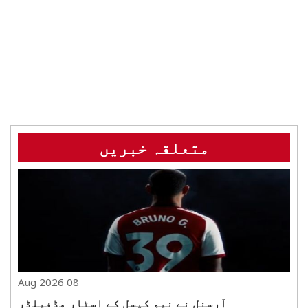
متعلقہ خبریں
08 Aug 2026
آرسنل نے نیو کیسل کے اسٹار مڈفیلڈر