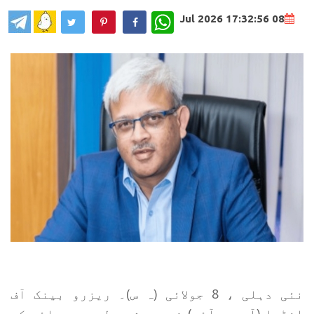
WhatsApp
08 Jul 2026 17:32:56
نئی دہلی ، 8 جولائی (ہ س)۔ ریزرو بینک آف
انڈیا (آر بی آئی) نے مہیش مرلی دھر پائی کو