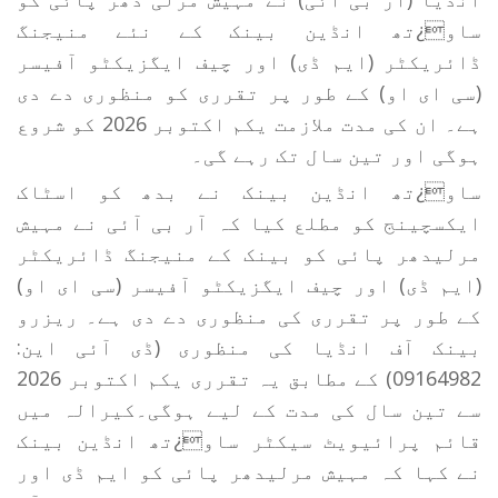
ساو¿تھ انڈین بینک کے نئے منیجنگ
ڈائریکٹر (ایم ڈی) اور چیف ایگزیکٹو آفیسر
(سی ای او) کے طور پر تقرری کو منظوری دے دی
ہے۔ ان کی مدت ملازمت یکم اکتوبر 2026 کو شروع
ہوگی اور تین سال تک رہے گی۔
ساو¿تھ انڈین بینک نے بدھ کو اسٹاک
ایکسچینج کو مطلع کیا کہ آر بی آئی نے مہیش
مرلیدھر پائی کو بینک کے منیجنگ ڈائریکٹر
(ایم ڈی) اور چیف ایگزیکٹو آفیسر (سی ای او)
کے طور پر تقرری کی منظوری دے دی ہے۔ ریزرو
بینک آف انڈیا کی منظوری (ڈی آئی این:
09164982) کے مطابق یہ تقرری یکم اکتوبر 2026
سے تین سال کی مدت کے لیے ہوگی۔کیرالہ میں
قائم پرائیویٹ سیکٹر ساو¿تھ انڈین بینک
نے کہا کہ مہیش مرلیدھر پائی کو ایم ڈی اور