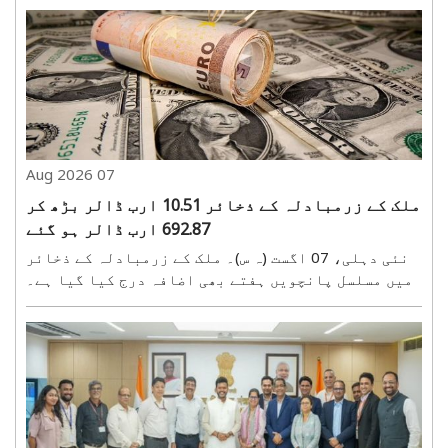
میں رکاوٹیں پیدا ہوئیں، لیکن بھارت نے متنوع
ذرائع، ریفائننگ کی بڑھتی ہوئی صلاحیت اور گھریلو
پیداوار کے ..
07 Aug 2026
ملک کے زرمبادلہ کے ذخائر 10.51 ارب ڈالر بڑھ کر
692.87 ارب ڈالر ہو گئے
نئی دہلی، 07 اگست (ہ س)۔ ملک کے زرمبادلہ کے ذخائر
میں مسلسل پانچویں ہفتے بھی اضافہ درج کیا گیا ہے۔
31 جولائی کو ختم ہونے والے ہفتے میں زرمبادلہ کے
ذخائر 10.51 ارب ڈالر بڑھ کر 692.87 ارب ڈالر تک
پہنچ گئے۔ ریزرو بینک آف انڈیا (آر بی آئی) کی جانب ..