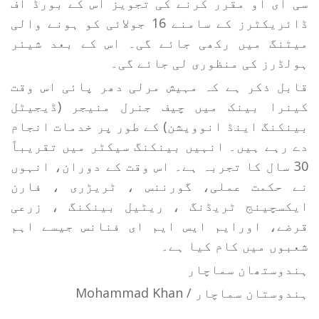
سی ای او مقرر کرنے کی تجویز اس کے بورڈ آف
ڈائریکٹرز کے سامنے 16 جولائی کو ہونے والی
میٹنگ میں رکھی جائے گی۔ اس کے بعد شیئر
ہولڈرز کی منظوری لی جائے گی۔
قابل ذکر ہے کہ مہیش مرلی دھر پائی اس وقت
کینرا بینک میں چیف جنرل منیجر (ڈیجیٹل
بینکنگ اینڈ انوویشن) کے طور پر خدمات انجام
دے رہے ہیں۔ انہیں بینکنگ سیکٹر میں تقریباً
30 سال کا تجربہ ہے۔ اس وقت کے دوران، انہوں
نے حکمت عملی، گورننس ، ٹریڑری ، فارن
ایکسچینج ٹریڈنگ ، ریٹیل بینکنگ ، زرعی
قرضے، اورایم ایس ایم ای فنانس جیسے اہم
شعبوں میں کام کیا ہے۔
ہندوستھان سماچار
ہندوستان سماچار / Mohammad Khan