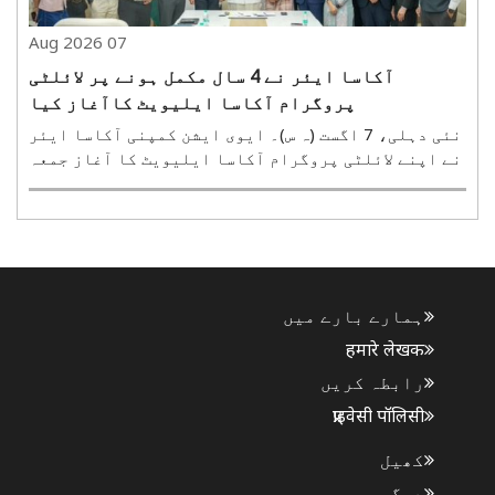
07 Aug 2026
آکاسا ایئر نے 4 سال مکمل ہونے پر لائلٹی
پروگرام آکاسا ایلیویٹ کاآغاز کیا
نئی دہلی، 7 اگست (ہ س)۔ ایوی ایشن کمپنی آکاسا ایئر
نے اپنے لائلٹی پروگرام آکاسا ایلیویٹ کا آغاز جمعہ
کو آپریشنز کے چار سال مکمل ہونے کے موقع پر کیا۔
کمپنی کے بانی اور سی ای او ونے دوبے نے اب تک کے سفر
کو انتہائی دلچسپ قرار دیا۔ ایئر لائن کی جا..
ہمارے بارے میں
हमारे लेखक
رابطہ کریں
प्राइवेसी पॉलिसी
کھیل
دیگر