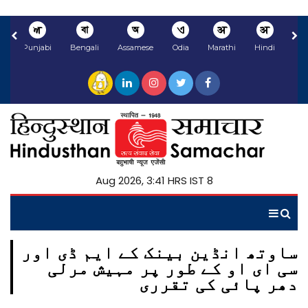
ਅ
বা
অ
ଏ
अ
अ
li
Punjabi
Bengali
Assamese
Odia
Marathi
Hindi
8 Aug 2026, 3:41 HRS IST
ساوتھ انڈین بینک کے ایم ڈی اور
سی ای او کے طور پر مہیش مرلی
دھر پائی کی تقرری