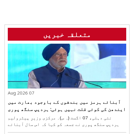
متعلقہ خبریں
07 Aug 2026
آبنائے ہرمز میں بندشوں کے باوجود بھارت میں
ایندھن کی کوئی قلت نہیں ہوئی: ہردیپ سنگھ پوری
نئی دہلی، 07 اگست (ہ س)۔ مرکزی وزیرِ پیٹرولیم
ہردیپ سنگھ پوری نے جمعہ کو کہا کہ اس سال آبنائے
ہرمز میں بحری آمدورفت متاثر ہونے کے باعث سپلائی