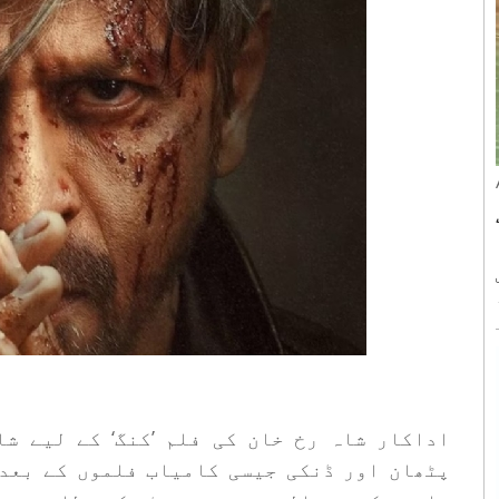
 ایس
پٹھان اور ڈنکی جیسی کامیاب فلموں کے بعد 