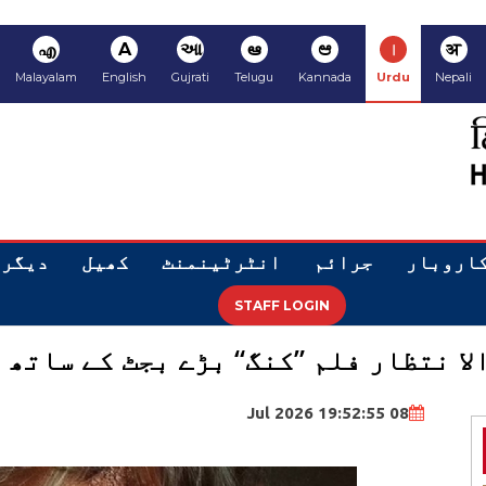
अ
ا
ಆ
ఆ
આ
A
എ
Malayalam
English
Gujrati
Telugu
Kannada
Urdu
Nepali
اروبار
جرائم
انٹرٹینمنٹ
کھیل
دیگر
STAFF LOGIN
ا نتظار فلم ”کنگ“ بڑے بجٹ کے ساتھ 
08 Jul 2026 19:52:55