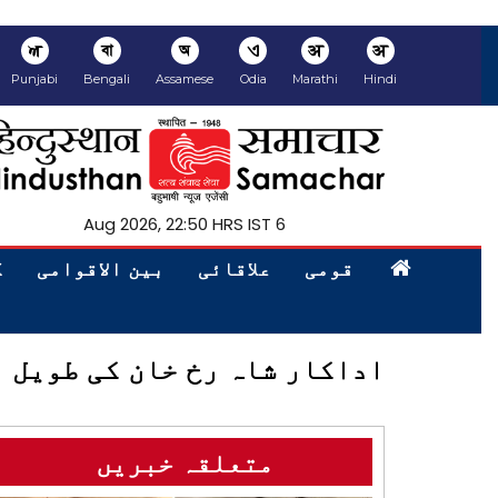
ਅ
বা
অ
ଏ
अ
अ
Punjabi
Bengali
Assamese
Odia
Marathi
Hindi
6 Aug 2026, 22:50 HRS IST
قومی
علاقائی
بین الاقوامی
ک
اداکار شاہ رخ خان کی طویل ال
متعلقہ خبریں