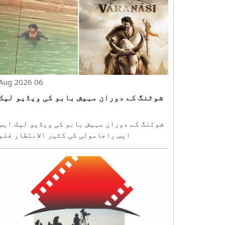
06 Aug 2026
شوٹنگ کے دوران مہیش بابو کی ویڈیو لیک
شوٹنگ کے دوران مہیش بابو کی ویڈیو لیک
ایس راجامولی کی کثیر الانتظار فلم
’’وارانسی‘‘ ایک بار پھر شوٹنگ سے متعلق لیک
ہونے والی ویڈیو کے باعث خبروں میں ہے۔
حیدرآباد میں جاری فلم کی شوٹنگ کے دوران
مہیش بابو کی ایک مبینہ ویڈیو سوشل میڈیا پر
وائرل..