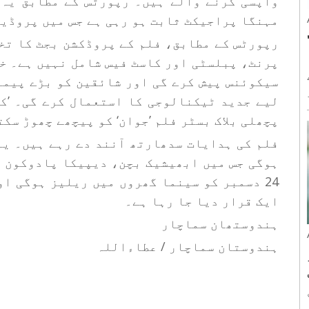
واپسی کرنے والے ہیں۔ رپورٹس کے مطابق یہ 
مہنگا پراجیکٹ ثابت ہو رہی ہے جس میں پروڈیو
 کا
پرنٹ، پبلسٹی اور کاسٹ فیس شامل نہیں ہے۔ خ
سیکوئنس پیش کرے گی اور شائقین کو بڑے پیما
لیے جدید ٹیکنالوجی کا استعمال کرے گی۔ ’کن
پچھلی بلاک بسٹر فلم ’جوان‘ کو پیچھے چھوڑ سکت
شیش
فلم کی ہدایات سدھارتھ آنند دے رہے ہیں۔ یہ
ہوگی جس میں ابھیشیک بچن، دیپیکا پادوکون ا
24 دسمبر کو سینما گھروں میں ریلیز ہوگی ا
ایک قرار دیا جا رہا ہے۔
ہندوستھان سماچار
ہندوستان سماچار / عطاءاللہ