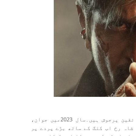
اداکار شاہ رخ خان کی فلم ’کنگ‘ کے لیے شائقین پرجوش ہیں۔سال 2023میں جوان،
شاہ رخ اب کنگ کے ساتھ بڑے پردے پر