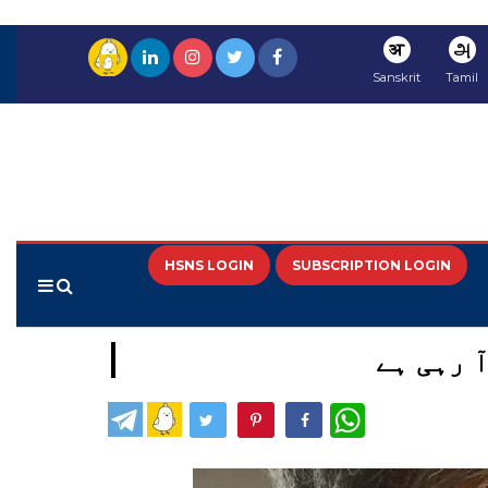
अ
அ
Sanskrit
Tamil
HSNS LOGIN
SUBSCRIPTION LOGIN
آ رہی ہے
WhatsApp