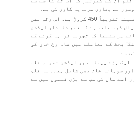
فلم ان کے کیرئیر کا اب تک کا سب سے
سرز نے بھاری سرمایہ کاری کی ہے۔
رپورٹس کے مطابق، فلم کے پروڈکشن بجٹ کا تخمینہ تقریباً 450 کروڑ ہے۔ اس رقم میں
یال کیا جاتا ہے کہ فلم شاندار ایکشن
نے پر سنیما کا تجربہ فراہم کرنے کے
گ‘ بجٹ کے معاملے میں شاہ رخ خان کی
ی ہے۔
 ایک بڑے پیمانے پر ایکشن تھرلر فلم
ور سوہانا خان بھی شامل ہیں۔ یہ فلم
ور اسے سال کی سب سے بڑی فلموں میں سے