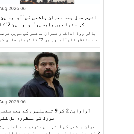
06 Aug 2026
انیس سال بعد عمران ہاشمی کی 'آوارہ پن'
کی دنیا میں واپسی، 'آوارہ پن 2'
ٹریلر جاری
بالی ووڈ اداکار عمران ہاشمی کی طویل عرصے
سے منتظر فلم ''آوارہ پن 2'' کا ٹریلر جاری کر
دیا گیا ہے۔ تقریباً 19 سال بعد عمران ہاشمی
ایک مرتبہ پھر اپنے مقبول کردار شیوم پنڈت
کے روپ میں بڑے پردے پر واپس آ رہے ہیں۔ و
فلمز کے بینر تلے بننے والی اس ..
06 Aug 2026
آواراپن 2 کو 9 تبدیلیوں کے بعد سنسر
بورڈ کی منظوری مل گئی
عمران ہاشمی کی انتہائی متوقع فلم آواراپن
2 نے اپنی ریلیز سے پہلے ہی سنسر بورڈ کا عمل