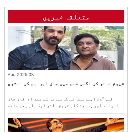
متعلقہ خبریں
08 Aug 2026
شیوم نائر کی اگلی فلم میں جان ابراہم کی انٹری
فلم ”دی ڈپلومیٹ“ کی کامیابی کے بعد اداکار جان
ابراہم اور ہدایت کار شیوم نائر ایک بار پھر ساتھ
مل کر کام کرنے جا رہے ہیں۔ یہ جوڑی اب ایک بڑے ٹو-
ہیرو ایکشن تھریلر کے لیے ہاتھ ملا رہی ہے۔ فلم میں
زبردست ایکشن اور تھریلر دیکھنے کو ملے گا۔ تاہم،
پروجیک..