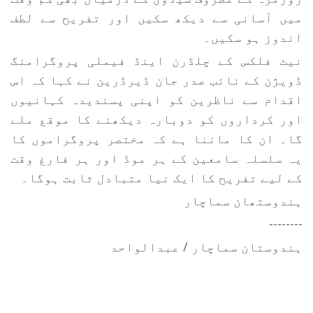
میں آسانی سے دیکھ سکیں اور تفریح سے لطف
اندوز ہو سکیں۔
نیٹ فلکس کے چلڈرن اینڈ فیملی پروگرامنگ
ڈویژن کے نائب صدر جان ڈیرڈرین نے کہا کہ اس
اقدام سے ناظرین کو اپنی پسندیدہ کہانیوں
اور کرداروں کو دوبارہ دیکھنے کا موقع ملے
گا۔ ان کا ماننا ہے کہ مختصر پروگراموں کا
یہ سلسلہ سامعین کے ہر موڈ اور ہر فارغ وقت
کے لیے تفریح کا ایک نیا متبادل ثابت ہوگا۔
ہندوستھان سماچار
--------
ہندوستان سماچار / عبدالواحد