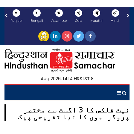
ਅ
বা
অ
ଏ
अ
अ
li
Punjabi
Bengali
Assamese
Odia
Marathi
Hindi
8 Aug 2026, 14:14 HRS IST
نیٹ فلکس کا 3 اگست سے مختصر
پروگراموں کا نیا تفریحی پیک