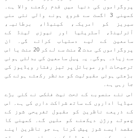
پروگراموں کی دنیا میں قدم رکھنے والا ہے۔
کمپنی 3 اگست سے شروع ہونے والی نئی منی
سیریز کو امریکہ، کینیڈا، برطانیہ،
آئرلینڈ، آسٹریلیا اور نیوزی لینڈ کے
سامعین کے لیے دستیاب کرائے گی۔ ان
پروگراموں کی مدت 2 منٹ سے لے کر 20 منٹ یا اس
سے زیادہ ہوگی۔ یہ پہل سامعین کی بدلتی ہوئی
ترجیحات اور موبائل پر تیز رفتار ویڈیوز کی
بڑھتی ہوئی مقبولیت کو مدنظر رکھتے ہوئے کی
جا رہی ہے۔
اس نئے منصوبے کے تحت نیٹ فلکس نے کئی بڑے
میڈیا اداروں کے ساتھ شراکت داری کی ہے۔ اس
کے ذریعے ناظرین کو مقبول تفریحی شوز کے
چھوٹے ورژن دیکھنے کو ملیں گے۔ کمپنی کا
مقصد ایسے شوز پیش کرنا ہے جو ناظرین اپنے
روزمرہ کے مصروف شیڈول کے درمیان بھی کم وقت