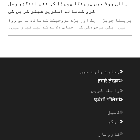
ہالی ووڈ میں پرینکا چوپڑا کی نئی اننگز، رسل
کرو کے ساتھ اسکرین شیئر کر یں گی
پرینکا چوپڑا ایک اور بڑے پروجیکٹ کے ساتھ ہالی ووڈ
میں اپنی موجودگی کا احساس دلانے کے لیے تیار ہیں۔
آسکر ایوارڈ یافتہ اداکار رسل کرو اور پرینکا پہلی
بار آنے والی سائنس فائی ایکشن تھرلر بلیو فلائی میں
ایک ساتھ نظر آئیں گے۔ اس فلم کی ہدایت کاری نیمر..
ہمارے بارے میں
हमारे लेखक
رابطہ کریں
प्राइवेसी पॉलिसी
کھیل
دیگر
کاروبار