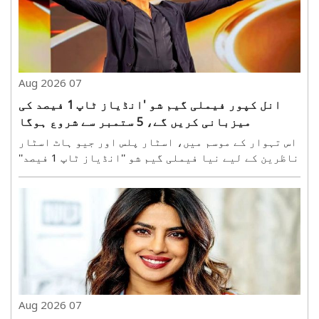
07 Aug 2026
انل کپور فیملی گیم شو 'انڈیاز ٹاپ 1 فیصد کی
میزبانی کریں گے، 5 ستمبر سے شروع ہوگا
اس تہوار کے موسم میں، اسٹار پلس اور جیو ہاٹ اسٹار
ناظرین کے لیے نیا فیملی گیم شو ''انڈیاز ٹاپ 1 فیصد''
لا رہے ہیں۔ بین الاقوامی سطح پر مقبول فارمیٹ ''دی 1
فیصد کلب'' پر مبنی یہ شو 5 ستمبر کو ہندوستان میں
پریمیئر ہوگا۔ یہ فارمیٹ، جو ہالینڈ، جر..
07 Aug 2026