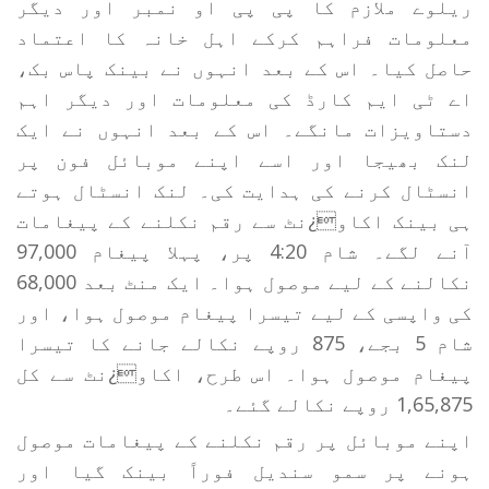
ریلوے ملازم کا پی پی او نمبر اور دیگر
معلومات فراہم کرکے اہل خانہ کا اعتماد
حاصل کیا۔ اس کے بعد انہوں نے بینک پاس بک،
اے ٹی ایم کارڈ کی معلومات اور دیگر اہم
دستاویزات مانگے۔ اس کے بعد انہوں نے ایک
لنک بھیجا اور اسے اپنے موبائل فون پر
انسٹال کرنے کی ہدایت کی۔ لنک انسٹال ہوتے
ہی بینک اکاو¿نٹ سے رقم نکلنے کے پیغامات
آنے لگے۔ شام 4:20 پر، پہلا پیغام 97,000
نکالنے کے لیے موصول ہوا۔ ایک منٹ بعد 68,000
کی واپسی کے لیے تیسرا پیغام موصول ہوا، اور
شام 5 بجے، 875 روپے نکالے جانے کا تیسرا
پیغام موصول ہوا۔ اس طرح، اکاو¿نٹ سے کل
1,65,875 روپے نکالے گئے۔
اپنے موبائل پر رقم نکلنے کے پیغامات موصول
ہونے پر سمو سندیل فوراً بینک گیا اور