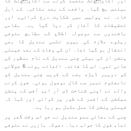
اور اکاو¿نٹ منجمد کرنے سے اکاو¿نٹ کا
بیلنس بچ گیا۔ واقعے کے بعد متاثرہ کے اہل
خانہ نے پولیس میں شکایت درج کرائی، اور
تحقیقات کا آغاز کر دیا گیا ہے۔ مقامی
باشندوں سے موصولہ اطلاع کے مطابق متوفی
ریلوے ملازم کی بیوی تلسی سندیل کا بھی
انتقال ہو گیا تھا۔ ان کی وفات کے بعد فیملی
پنشن ان کی بیٹی چنی سندیل کے نام منظور کی
جانی تھی۔ اس کا فائدہ اٹھاتے ہوئے 6 جولائی
کو دوپہر ڈیڑھ بجے کے قریب چنی سندیل کو
نامعلوم نمبر سے کال موصول ہوئی۔ فون کرنے
والے نے اپنی شناخت ڈی آر ایم آفس کے پنشن
سیکشن کے افسر کے طور پر کرائی اور کہا کہ
فیملی پنشن کا عمل مکمل ہو رہا ہے۔
چنی کے بھائی سمو سندیل نے جو اس وقت گھر پر
تھا، فون کا جواب دیا۔ دھوکہ بازوں نے متوفی