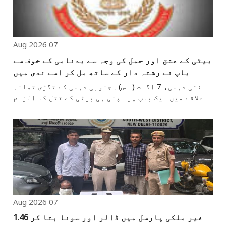
07 Aug 2026
بیٹی کے عشق اور حمل کی وجہ سے بدنامی کے خوف سے
باپ نے رشتہ دار کے ساتھ مل کر اسے ندی میں
ڈبوکر مار ڈالا
نئی دہلی، 7 اگست (ہ س)۔ جنوبی دہلی کے تگڑی تھانہ
علاقے میں ایک باپ پر اپنی ہی بیٹی کے قتل کا الزام
عائد ہوا ہے۔ پولیس کی تحقیقات میں انکشاف ہوا ہے
کہ شادی سے قبل بیٹی کے حمل کا انکشاف ہونے پر باپ
کو سماجی بدنامی کا خدشہ تھا۔ اس لیے وہ ایک رشتہ
دار..
07 Aug 2026
غیر ملکی پارسل میں ڈالر اور سونا بتا کر 1.46