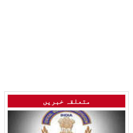
متعلقہ خبریں