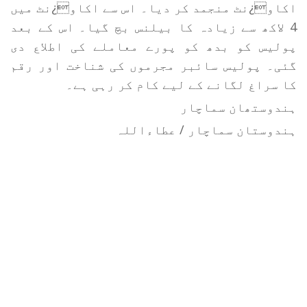
اکاو¿نٹ منجمد کر دیا۔ اس سے اکاو¿نٹ میں
4 لاکھ سے زیادہ کا بیلنس بچ گیا۔ اس کے بعد
پولیس کو بدھ کو پورے معاملے کی اطلاع دی
گئی۔ پولیس سائبر مجرموں کی شناخت اور رقم
کا سراغ لگانے کے لیے کام کر رہی ہے۔
ہندوستھان سماچار
ہندوستان سماچار / عطاءاللہ