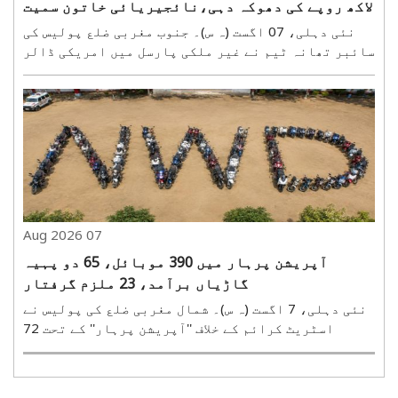
لاکھ روپے کی دھوکہ دہی،نائجیریائی خاتون سمیت
چار گرفتار
نئی دہلی، 07 اگست (ہ س)۔ جنوب مغربی ضلع پولیس کی
سائبر تھانہ ٹیم نے غیر ملکی پارسل میں امریکی ڈالر
اور سونا ہونے کا بہانہ کرکے سائبر فراڈ میں ملوث
ایک بین ریاستی گینگ کا پردہ فاش کیا ہے۔ پولیس نے
گروہ کے چار ارکان کو گرفتار کر لیا ہے۔ ان میں ایک ..
07 Aug 2026
آپریشن پرہار میں 390 موبائل، 65 دو پہیہ
گاڑیاں برآمد، 23 ملزم گرفتار
نئی دہلی، 7 اگست (ہ س)۔ شمال مغربی ضلع کی پولیس نے
اسٹریٹ کرائم کے خلاف ''آپریشن پرہار'' کے تحت 72
گھنٹوں میں ایک بڑے کریک ڈاون میں 390 چوری شدہ اور
چھینے گئے موبائل فون برآمد کیے ہیں۔ برآمد شدہ
موبائل فونز کی قیمت تقریبا 1.5 کروڑ روپے بتائی