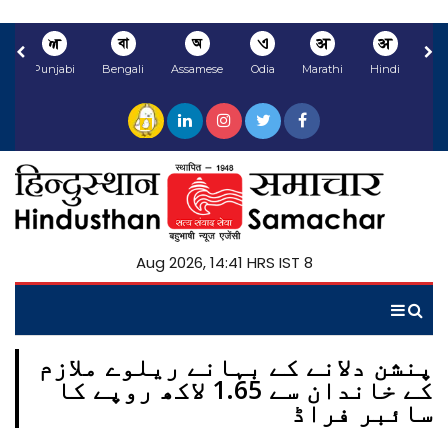
ਅ
বা
অ
ଏ
अ
अ
li
Punjabi
Bengali
Assamese
Odia
Marathi
Hindi
8 Aug 2026, 14:41 HRS IST
پنشن دلانے کے بہانے ریلوے ملازم
کے خاندان سے 1.65 لاکھ روپے کا
سائبر فراڈ