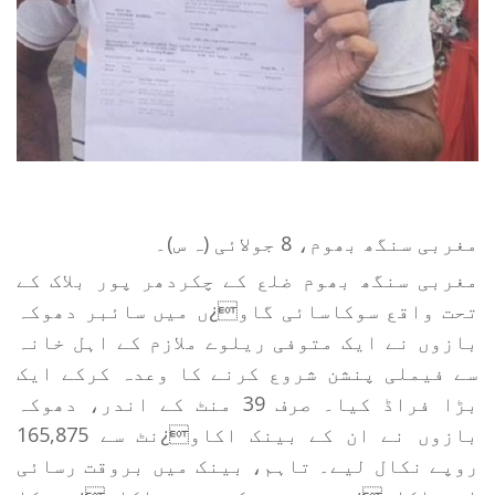
مغربی سنگھ بھوم، 8 جولائی (ہ س)۔
مغربی سنگھ بھوم ضلع کے چکردھر پور بلاک کے
تحت واقع سوکاسائی گاو¿ں میں سائبر دھوکہ
بازوں نے ایک متوفی ریلوے ملازم کے اہل خانہ
سے فیملی پنشن شروع کرنے کا وعدہ کرکے ایک
بڑا فراڈ کیا۔ صرف 39 منٹ کے اندر، دھوکہ
بازوں نے ان کے بینک اکاو¿نٹ سے 165,875
روپے نکال لیے۔ تاہم، بینک میں بروقت رسائی