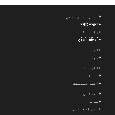
جارہ..
ہمارے بارے میں
हमारे लेखक
رابطہ کریں
प्राइवेसी पॉलिसी
کھیل
دیگر
کاروبار
جرائم
انٹرٹینمنٹ
علاقائی
قومی
بین الاقوامی