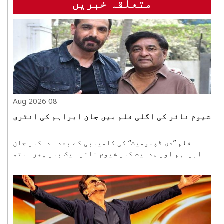
متعلقہ خبریں
08 Aug 2026
شیوم نائر کی اگلی فلم میں جان ابراہم کی انٹری
فلم ”دی ڈپلومیٹ“ کی کامیابی کے بعد اداکار جان
ابراہم اور ہدایت کار شیوم نائر ایک بار پھر ساتھ
مل کر کام کرنے جا رہے ہیں۔ یہ جوڑی اب ایک بڑے ٹو-
ہیرو ایکشن تھریلر کے لیے ہاتھ ملا رہی ہے۔ فلم میں
زبردست ایکشن اور تھریلر دیکھنے کو ملے گا۔ تاہم،
پروجیک..