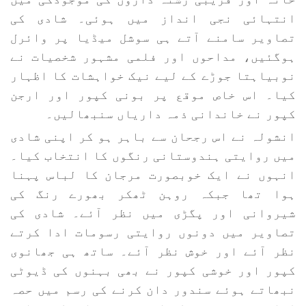
انتہائی نجی انداز میں ہوئی۔ شادی کی
تصاویر سامنے آتے ہی سوشل میڈیا پر وائرل
ہوگئیں، مداحوں اور فلمی مشہور شخصیات نے
نوبیاہتا جوڑے کے لیے نیک خواہشات کا اظہار
کیا۔ اس خاص موقع پر بونی کپور اور ارجن
کپور نے خاندانی ذمہ داریاں سنبھالیں۔
انشولہ نے اس رجحان سے باہر ہو کر اپنی شادی
میں روایتی ہندوستانی رنگوں کا انتخاب کیا۔
انہوں نے ایک خوبصورت مرجان کا لباس پہنا
ہوا تھا جبکہ روہن ٹھکر بھورے رنگ کی
شیروانی اور پگڑی میں نظر آئے۔ شادی کی
تصاویر میں دونوں روایتی رسومات ادا کرتے
نظر آئے اور خوش نظر آئے۔ ساتھ ہی جھانوی
کپور اور خوشی کپور نے بھی بہنوں کی ڈیوٹی
نبھاتے ہوئے سندور دان کرنے کی رسم میں حصہ