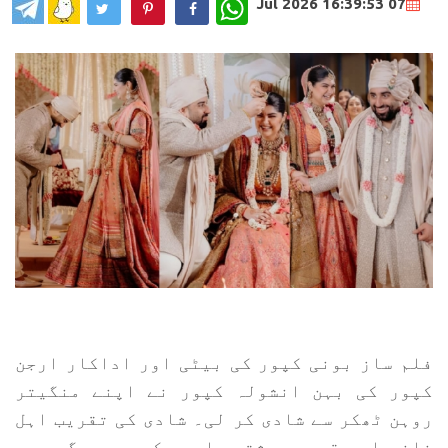
WhatsApp
07 Jul 2026 16:39:53
فلم ساز بونی کپور کی بیٹی اور اداکار ارجن
کپور کی بہن انشولہ کپور نے اپنے منگیتر
روہن ٹھکر سے شادی کر لی۔ شادی کی تقریب اہل
خانہ اور قریبی رشتہ داروں کی موجودگی میں