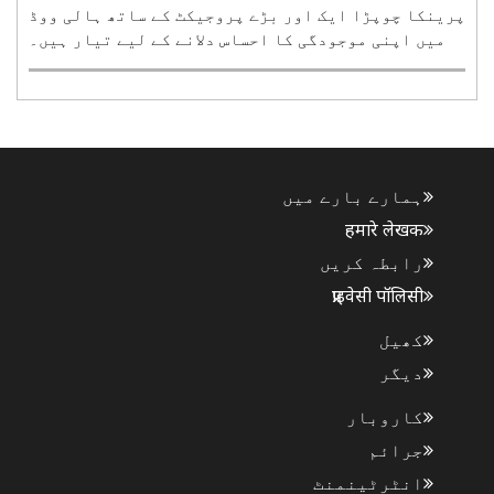
پرینکا چوپڑا ایک اور بڑے پروجیکٹ کے ساتھ ہالی ووڈ
میں اپنی موجودگی کا احساس دلانے کے لیے تیار ہیں۔
آسکر ایوارڈ یافتہ اداکار رسل کرو اور پرینکا پہلی
بار آنے والی سائنس فائی ایکشن تھرلر بلیو فلائی میں
ایک ساتھ نظر آئیں گے۔ اس فلم کی ہدایت کاری نیمر..
ہمارے بارے میں
हमारे लेखक
رابطہ کریں
प्राइवेसी पॉलिसी
کھیل
دیگر
کاروبار
جرائم
انٹرٹینمنٹ