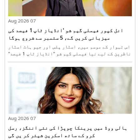
07 Aug 2026
انل کپور فیملی گیم شو 'انڈیاز ٹاپ 1 فیصد کی
میزبانی کریں گے، 5 ستمبر سے شروع ہوگا
اس تہوار کے موسم میں، اسٹار پلس اور جیو ہاٹ اسٹار
ناظرین کے لیے نیا فیملی گیم شو ''انڈیاز ٹاپ 1 فیصد''
لا رہے ہیں۔ بین الاقوامی سطح پر مقبول فارمیٹ ''دی 1
فیصد کلب'' پر مبنی یہ شو 5 ستمبر کو ہندوستان میں
پریمیئر ہوگا۔ یہ فارمیٹ، جو ہالینڈ، جر..
07 Aug 2026
ہالی ووڈ میں پرینکا چوپڑا کی نئی اننگز، رسل
کرو کے ساتھ اسکرین شیئر کر یں گی