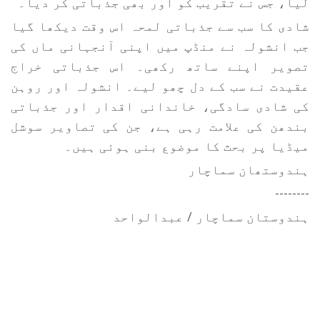
لیا، جس نے تقریب کو اور بھی جذباتی کر دیا۔
شادی کا سب سے جذباتی لمحہ اس وقت دیکھا گیا
جب انشولہ نے منڈپ میں اپنی آنجہانی ماں کی
تصویر اپنے ساتھ رکھی۔ اس جذباتی خراج
عقیدت نے سب کے دل چھو لیے۔ انشولہ اور روہن
کی شادی سادگی، خاندانی اقدار اور جذباتی
بندھن کی علامت رہی ہے، جن کی تصاویر سوشل
میڈیا پر بحث کا موضوع بنی ہوئی ہیں۔
ہندوستھان سماچار
--------
ہندوستان سماچار / عبدالواحد