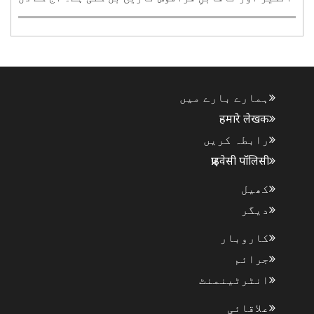
2019 میں مرکزی حکومت نے ایک تاریخی فیصلہ لیتے
ہوئے جموں و کشمیر کو خصوصی ریاست کا درجہ دینے
والی دفعہ 370 اور 35 اے کو ختم کر دیا۔ اس کے تحت
جموں ..
ہمارے بارے میں
हमारे लेखक
رابطہ کریں
प्राइवेसी पॉलिसी
کھیل
دیگر
کاروبار
جرائم
انٹرٹینمنٹ
علاقائی