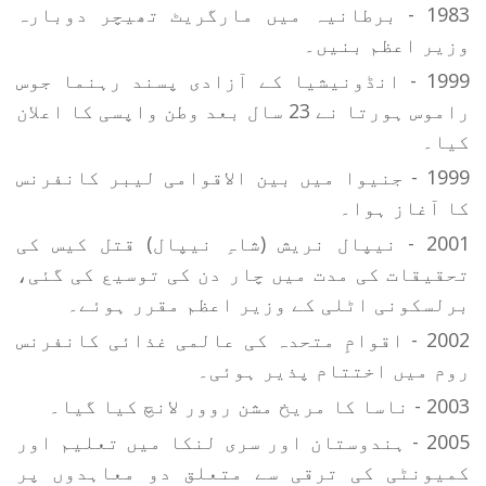
1983 - برطانیہ میں مارگریٹ تھیچر دوبارہ
وزیر اعظم بنیں۔
1999 - انڈونیشیا کے آزادی پسند رہنما جوس
راموس ہورتا نے 23 سال بعد وطن واپسی کا اعلان
کیا۔
1999 - جنیوا میں بین الاقوامی لیبر کانفرنس
کا آغاز ہوا۔
2001 - نیپال نریش (شاہِ نیپال) قتل کیس کی
تحقیقات کی مدت میں چار دن کی توسیع کی گئی،
برلسکونی اٹلی کے وزیر اعظم مقرر ہوئے۔
2002 - اقوامِ متحدہ کی عالمی غذائی کانفرنس
روم میں اختتام پذیر ہوئی۔
2003 - ناسا کا مریخ مشن روور لانچ کیا گیا۔
2005 - ہندوستان اور سری لنکا میں تعلیم اور
کمیونٹی کی ترقی سے متعلق دو معاہدوں پر