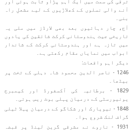
ترقی کی سمت میں ایک اہم پڑاو ثابت ہوئی اور
آنے والی نسلوں کے کھلاڑیوں کے لیے مشعلِ راہ
بنی۔
آج، چار دہائیوں بعد بھی لارڈز میں ملی یہ
تاریخی جیت ہندوستانی کرکٹ شائقین کی یادوں
میں تازہ ہے اور ہندوستانی کرکٹ کے شاندار
ابواب میں نمایاں مقام رکھتی ہے۔
دیگر اہم واقعات:
1246 - ناصر الدین محمود شاہ دہلی کے تخت پر
بیٹھا۔
1829 - برطانیہ کی آکسفورڈ اور کیمبرج
یونیورسٹی کے درمیان پہلی بوٹ ریس ہوئی۔
1848 - نیویارک اور شکاگو کے درمیان پہلا ٹیلی
گراف لنک شروع ہوا۔
1931 - ناروے نے مشرقی گرین لینڈ پر قبضہ