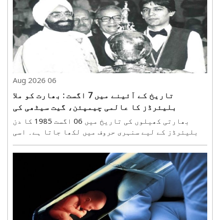
06 Aug 2026
تاریخ کے آئینے میں 7 اگست : بھارت کو ملا
بلیئرڈز کا عالمی چیمپئن، گیت سیٹھی کی
تاریخی جیت
بھارتی کھیلوں کی تاریخ میں 06 اگست 1985 کا دن
بلیئرڈز کے لیے سنہری حروف میں لکھا جاتا ہے۔ اسی
روز بھارت کے بلیئرڈز کے عظیم کھلاڑی گیت شری رام
سیٹھی نے ورلڈ ایمیچر بلیئرڈز چیمپئن شپ کا اعزاز
جیت کر ملک کو بین الاقوامی سطح پر نئی شناخت دلائی۔
فائنل ..