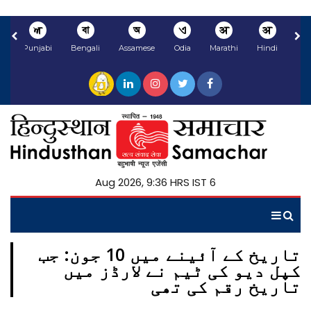
ਅ
বা
অ
ଏ
अ
अ
li
Punjabi
Bengali
Assamese
Odia
Marathi
Hindi
6 Aug 2026, 9:36 HRS IST
تاریخ کے آئینے میں 10 جون: جب
کپل دیو کی ٹیم نے لارڈز میں
تاریخ رقم کی تھی