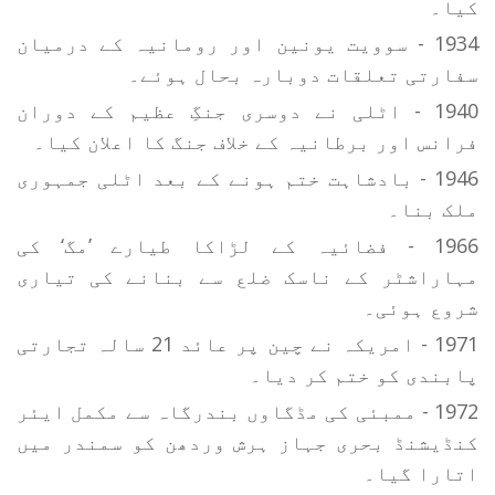
کیا۔
1934 - سوویت یونین اور رومانیہ کے درمیان
سفارتی تعلقات دوبارہ بحال ہوئے۔
1940 - اٹلی نے دوسری جنگِ عظیم کے دوران
فرانس اور برطانیہ کے خلاف جنگ کا اعلان کیا۔
1946 - بادشاہت ختم ہونے کے بعد اٹلی جمہوری
ملک بنا۔
1966 - فضائیہ کے لڑاکا طیارے ’مگ‘ کی
مہاراشٹر کے ناسک ضلع سے بنانے کی تیاری
شروع ہوئی۔
1971 - امریکہ نے چین پر عائد 21 سالہ تجارتی
پابندی کو ختم کر دیا۔
1972 - ممبئی کی مڈگاوں بندرگاہ سے مکمل ایئر
کنڈیشنڈ بحری جہاز ہرش وردھن کو سمندر میں
اتارا گیا۔