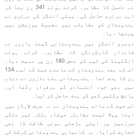
نے تحمل کا مظاہرہ کرتے ہوئے 341 رن بنا کر
اہم برتری حاصل کی۔ پہلی اننگز کی برتری نے
ہندوستان کو مقابلے میں مضبوط پوزیشن میں
پہنچا دیا۔
دوسری اننگز میں ہندوستانی گیند بازوں نے
شاندار کارکردگی کا مظاہرہ کرتے ہوئے
انگلینڈ کی ٹیم کو محض 180 رن پر سمیٹ دیا۔
اس کے بعد ہندوستان کے سامنے جیت کے لیے 134
رن کا ہدف تھا۔ ہندوستانی بلے بازوں نے دباو
میں بھی خود اعتمادی کو برقرار رکھا اور
پانچ وکٹیں کھو کر ہدف حاصل کر لیا۔
اس جیت کے ساتھ ہندوستان نے نہ صرف لارڈز میں
اپنا پہلا ٹیسٹ مقابلہ جیتا، بلکہ غیر ملکی
سرزمین پر اپنی بڑھتی ہوئی طاقت کا بھی
تعارف کرایا۔ یہ کامیابی ہندوستانی کرکٹ کی