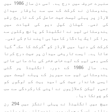
سنہرے حروف میں درج ہے۔ اسی دن سال 1986 میں
ہندوستان نے کرکٹ کے سب سے باوقار میدان
لارڈز پر پہلی ٹیسٹ جیت حاصل کر کے تاریخ رقم
کی تھی۔ کپتان کپل دیو کی قیادت میں
ہندوستانی ٹیم نے انگلینڈ کو پانچ وکٹوں سے
ہرا کر ایک یادگار کامیابی اپنے نام کی تھی۔
کرکٹ کی دنیا میں لارڈز کو ’’کرکٹ کا مکہ‘‘ کہا
جاتا ہے۔ ایسے تاریخی میدان پر جیت درج کرنا
کسی بھی ٹیم کے لیے خاص فخر کی بات مانی جاتی
ہے۔ سال 1986 کے دورہ انگلینڈ پر گئی
ہندوستانی ٹیم سے سیریز کے پہلے ٹیسٹ میں
ایسی شاندار جیت کی امید بہت کم لوگوں کو
تھی، لیکن کھلاڑیوں نے اپنی کارکردگی سے سب
کو چونکا دیا۔
میچ میں انگلینڈ نے پہلی اننگز میں 294 رن
بنائے۔ اس کے جواب میں ہندوستانی بلے بازوں