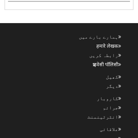
بہاری واجپئی ایکانا کرکٹ اسٹیڈیم میں نوئیڈا
کنگز کے خلاف اپنی مہم کا آغاز کرے گی۔ ٹورنامنٹ کا ..
ہمارے بارے میں
हमारे लेखक
رابطہ کریں
प्राइवेसी पॉलिसी
کھیل
دیگر
کاروبار
جرائم
انٹرٹینمنٹ
علاقائی