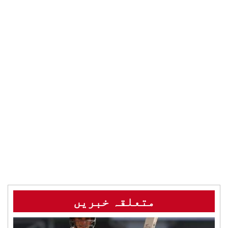
متعلقہ خبریں