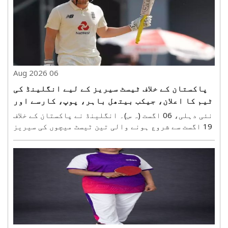
06 Aug 2026
پاکستان کے خلاف ٹیسٹ سیریز کے لیے انگلینڈ کی
ٹیم کا اعلان، جیکب بیتھل باہر، پوپ، کارسے اور
لارنس کی واپسی
نئی دہلی، 06 اگست (ہ س)۔ انگلینڈ نے پاکستان کے خلاف
19 اگست سے شروع ہونے والی تین ٹیسٹ میچوں کی سیریز
کے پہلے دو مقابلوں کے لیے 16 رکنی اسکواڈ کا اعلان
کر دیا ہے۔ گھٹنے کی انجری کے باعث جیکب بیتھل پوری
سیریز سے باہر ہو گئے ہیں، جبکہ اولی پوپ، ..