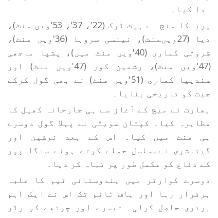
ادا کیا۔
پرینکا منج نے ہیٹ ٹرک (22'، 37'، 53'ویں منٹ)،
دیا (27ویںمنٹ)، نینسی سروہا (36'ویں منٹ)،
شروتی کماری (40'ویں منٹ میں)، پشپا ماجھی
(47'ویں منٹ)، رشمین کور (47'ویں منٹ) اور
سندیپا کماری (51'ویں منٹ) نے بھی گول کرکے
جیت کو تاریخی بنایا۔
بھارت نے میچ کے آغاز سے ہی جارحانہ کھیل کا
مظاہرہ کیا۔ کپتان سویٹی نے پہلا گول دوسرے
ہی منٹ میں کیا۔ اس کے بعد نوشین اور
گیتاشری نےمسلسل حملے کرتے ہوئے سنگا پور
کے دفاع کو مکمل طور پر تباہ کر دیا۔
دوسرے کوارٹر میں ہندوستانی ٹیم کا غلبہ
برقرار رہا اور ہاف ٹائم تک اس نے ایک اہم
برتری حاصل کرلی۔ تیسرے اور چوتھے کوارٹر