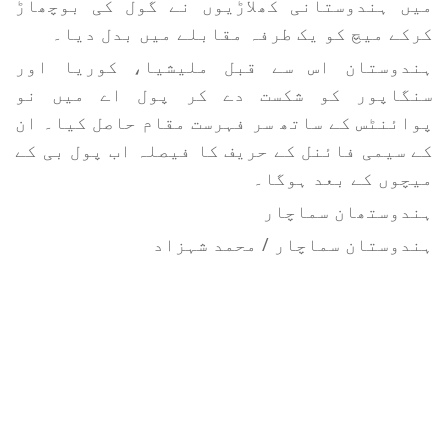
میں ہندوستانی کھلاڑیوں نے گول کی بوچھاڑ
کرکے میچ کو یک طرفہ مقابلے میں بدل دیا۔
ہندوستان اس سے قبل ملیشیا، کوریا اور
سنگاپور کو شکست دے کر پول اے میں نو
پوائنٹس کے ساتھ سر فہرست مقام حاصل کیا۔ ان
کے سیمی فائنل کے حریف کا فیصلہ اب پول بی کے
میچوں کے بعد ہوگا۔
ہندوستھان سماچار
ہندوستان سماچار / محمد شہزاد