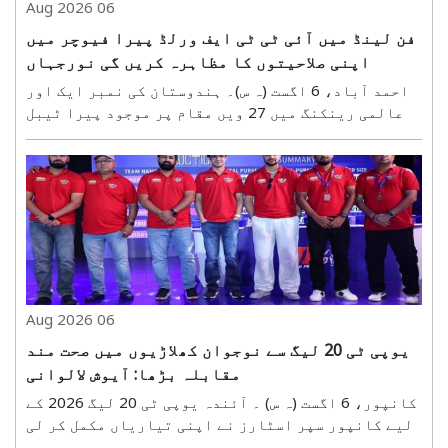
06 Aug 2026
فن لینڈ میں آئی ٹی ٹی ایف ورلڈ پیرا فیوچر میں
اپنی صلاحیتوں کا مظاہرہ کریں گی نورجہاں
زمانی
احمد آباد، 6 اگست (ہ س)۔ ہندوستان کی نمبر ایک اور
عالمی رینکنگ میں 27 ویں مقام پر موجود پیرا ٹیبل
ٹینس کھلاڑی نورجہاں نورعلی زمانی اب فن لینڈ میں
منعقد ہونے والے آئی ٹی ٹی ایف ورلڈ پیرا فیوچر
لاہتی 2026 میں اپنا چیلنج پیش کریں گی ۔ یہٹورنامنٹ
28 ..
06 Aug 2026
یوپی ٹی 20 لیگ سے نوجوان کھلاڑیوں میں صحت مند
مقابلہ بڑھا: آیوش لالوانی
کانپور، 6 اگست (ہ س) ۔ آئندہ یوپی ٹی 20 لیگ 2026 کے
لیے کانپور سپر اسٹارز نے اپنی تیاریاں مکمل کر لی
ہیں۔ ٹیم 15 اگست کو لکھنو¿ کے بھارت رتن شری اٹل