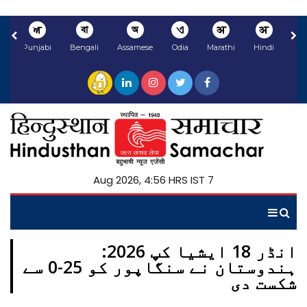
ਅ
বা
অ
ଏ
अ
अ
li
Punjabi
Bengali
Assamese
Odia
Marathi
Hindi
7 Aug 2026, 4:56 HRS IST
انڈر 18 ایشیا کپ 2026:
ہندوستان نے سنگاپور کو 25-0 سے
شکست دی