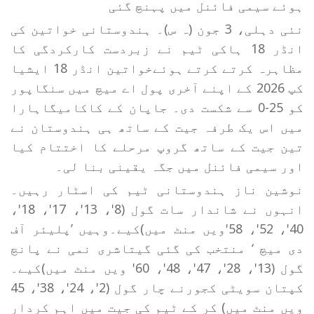
ہوئے سیمی فائنل میں پہنچ گئی
نئی دہلی، 3 جون (ہ س)۔ ہندوستانی خواتین کی
انڈر 18 ہاکی ٹیم نے زبردست کارکردگی کا
مظاہرہ کرتے کرتے ہوئےخواتین انڈر 18 ایشیا
کپ 2026 کے اپنے آخری پول اے میچ میں سنگاپور
کو 25-0 سے شکست دی۔ جاپان کے کاکامیگاہارا
میں اس یک طرفہ جیت کے ساتھ ہی ہندوستان نے
تین جیت کے ساتھ گروپ مرحلے کا اختتام کیا
اور سیمی فائنل میں جگہ یقینی بنا لی۔
نوشین ناز ہندوستانی ٹیم کی اسٹار رہیں۔
انہوں نے شاندار سات گول (8'، 13'، 17'، 18'،
40'، 52'، 58'ویں منٹ میں)کیے۔وہیں ’پلیئر آف
دی میچ ‘ منتخب کی گئی گیتاشری نمی نے پانچ
گول (13'، 28'، 47'، 48'، 60' ویں منٹ میں)کیے۔
کپتان سویٹی کجورنے چار گول (2'، 24'، 38'، 45
ویں منٹ میں) کر کے ٹیم کی جیت میں اہم کردار