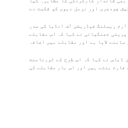
 بھی شاندار کارکردگی کا مظاہرہ کیا
یش چودھری اور نرمل دیوی کو شکست دے
آرم ریسلنگ فیڈریشن آف انڈیا کی صدر
پریتی جھنگیانی نے کہا کہ اس مقابلے
سامنے لایا ہے اور مقابلے میں اضافہ
 ڈباس نے کہا کہ اس طرح کے ٹورنامنٹ
 فارم بنتے ہیں اور اس بار مقابلے کی