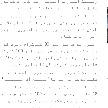
ریسلنگ اسپورٹس ایسوسی ایشن گجرات کے صدر 
پٹیل کی قیادت میں منعقد کیا گیا تھا۔
ین
مقابلے کے سب سے نمایاں چہروں میں یوراج و
طلائی تمغہ جیتا اور پھر مختلف وزن کے زمر
اعزاز حاصل کیا۔
زمرے کے فاتح
دی۔
شاندار دوہراکارکردگی کا مظاہرہ کیا۔
خواتین کے زمرے میں، مدھورا ہاسن نے فائن
شکست دے کر خواتین کا 'چیمپئن آف چیمپیئنز' 
ٹورنامنٹ میں کئی بڑے اپ سیٹ بھی دیکھنے میں
18 سالہ ابھاس رانا نے
.
مظاہر سعیدو کو شکست دے کر تاریخ رقم کی۔