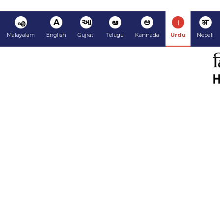
अ
ا
ಆ
ఆ
આ
A
എ
Malayalam
English
Gujrati
Telugu
Kannada
Urdu
Nepali