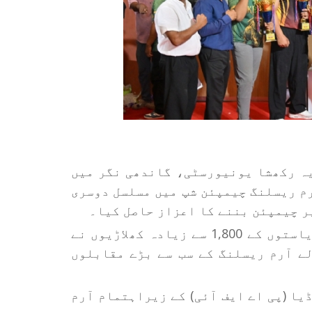
نے راشٹریہ رکھشا یونیورسٹی، گاندھی نگر میں
م ریسلنگ چیمپئن شپ میں مسلسل دوسری
ر چیمپئن بننے کا اعزاز حاصل کیا۔
چار روزہ ٹورنامنٹ میں ملک بھر کی مختلف ریاستوں کے 1,800 سے زیادہ کھلاڑیوں نے
ے آرم ریسلنگ کے سب سے بڑے مقابلوں
یا (پی اے ایف آئی) کے زیراہتمام آرم