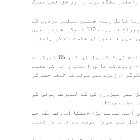
راجندر سنگھ پرمار اور خزانچی مینک
رما شامل رہے، جنہیں سینئر مردوں کے
زمرے میں چیمپئن آف چیمپئنز کا خطاب ملا۔ یووراج نے پہلے 110 کلوگرام زمرے میں
وں میں فاتحین کو شکست دے کر باوقار
انہوں نے فائنل میں 90 کلوگرام زمرے کے فاتح ڈینک لالرواتلونگا، 85 کلوگرام
 ویتھوجو لوہے اور 100 کلوگرام زمرے کے فاتح ابھاس رانا کو شکست
 یوراج نے دائیں اور بائیں ہاتھ کے 110 کلوگرام زمرے میں سونے کا تمغہ جیت کر
ل میں میزورم کی کے للہریت پوئی کو
کا خطاب جیتا۔
 آئے۔ سب سے بڑا جھٹکا اس وقت لگا جب
 100 کلوگرام کے فائنل میں طویل عرصے سے ناقابل شکست