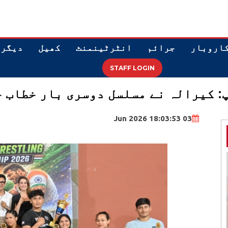
اروبار
جرائم
انٹرٹینمنٹ
کھیل
دیگر
STAFF LOGIN
: کیرالہ نے مسلسل دوسری بار خطاب 
03 Jun 2026 18:03:53