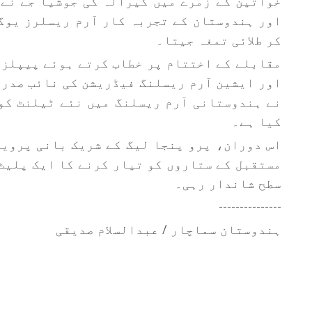
خواتین کے زمرے میں کیرالہ کی جوشیا جے نے
اور ہندوستان کے تجربہ کار آرم ریسلرز یوگ
کر طلائی تمغہ جیتا۔
مقابلے کے اختتام پر خطاب کرتے ہوئے پیپلز 
اور ایشین آرم ریسلنگ فیڈریشن کی نائب صدر 
نے ہندوستانی آرم ریسلنگ میں نئے ٹیلنٹ کو 
کیا ہے۔
اس دوران، پرو پنجا لیگ کے شریک بانی پروین
مستقبل کے ستاروں کو تیار کرنے کا ایک پلیٹ
سطح شاندار رہی۔
---------------
ہندوستان سماچار / عبدالسلام صدیقی