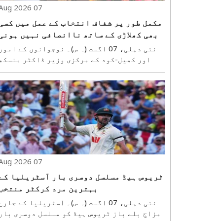
07 Aug 2026
مکمل طور پر شفاف انتخاب کے عمل میں کسی
بھی کھلاڑی کے ساتھ ناانصافی نہیں ہونی
چاہیے: ڈاکٹر مانڈویا
نئی دہلی، 07 اگست (ہ س)۔ نوجوانوں کے امور
اور کھیل-کود کے مرکزی وزیر ڈاکٹر منسکھ
مانڈویا نے جمعہ کے روز نیشنل اسپورٹس
فیڈریشن (این ایس ایف) کانکلیو-2026 
کھلاڑیوں کے مفادات کو اولین ترجیح دینے،
انتخاب کے عمل میں مکمل شفافیت کو یقینی
بنانے اور ..
07 Aug 2026
ٹریوس ہیڈ مسلسل دوسری بار آسٹریلیا کے
بہترین مرد کرکٹر منتخب
نئی دہلی، 07 اگست (ہ س)۔ آسٹریلیا کے جارح
مزاج بلے باز ٹریوس ہیڈ کو مسلسل دوسری بار