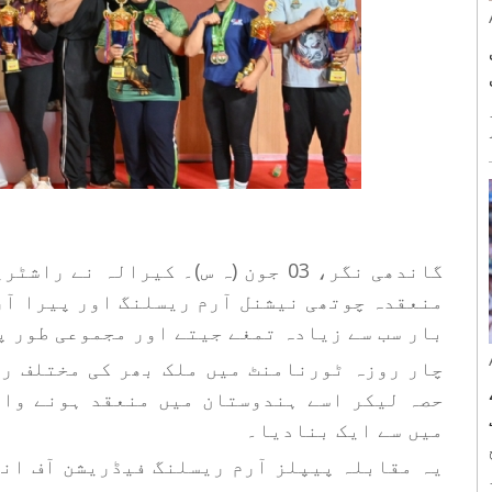
میں
گاندھی نگر، 03 جون (ہ س)۔ کیرالہ 
منعقدہ چوتھی نیشنل آرم ریسلنگ اور پیرا آر
بار سب سے زیادہ تمغے جیتے اور مجموعی طور پ
حصہ لیکر اسے ہندوستان میں منعقد ہونے وال
میں سے ایک بنادیا۔
یہ مقابلہ پیپلز آرم ریسلنگ فیڈریشن آف انڈ