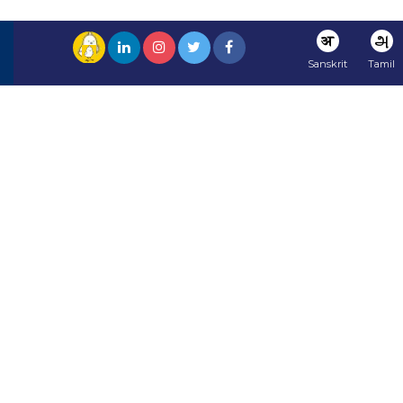
अ
அ
Sanskrit
Tamil