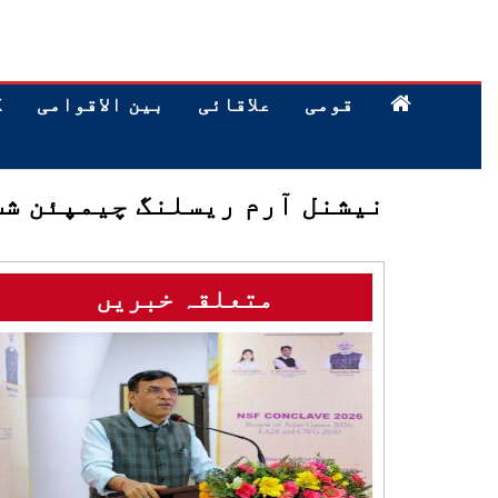
قومی
علاقائی
بین الاقوامی
ک
نیشنل آرم ریسلنگ چیمپئن شپ
متعلقہ خبریں