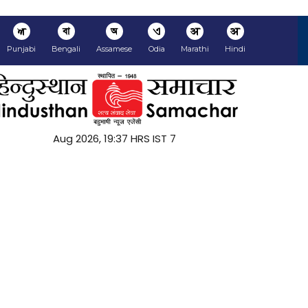
ਅ
বা
অ
ଏ
अ
अ
Punjabi
Bengali
Assamese
Odia
Marathi
Hindi
7 Aug 2026, 19:37 HRS IST