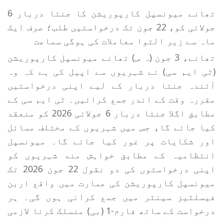
تھانے میونسپل کارپوریشن کا جنتا دربار 6
جولائی کو، 22 جون تک درخواستیں طلب؛ صرف ایک
ماہ سے زیر التوا معاملات کی ہوگی سماعت
تھانے، 3 جون (ہ س) تھانے میونسپل کارپوریشن
(ٹی ایم سی) نے شہریوں سے اپیل کی ہے کہ وہ
آئندہ جنتا دربار کے لیے اپنی درخواستیں
مقررہ وقت کے اندر جمع کرائیں۔ ٹی ایم سی کے
مطابق اگلا جنتا دربار 6 جولائی 2026 کو منعقد
کیا جائے گا، جس میں شہریوں کے مختلف مسائل
اور شکایات پر غور کیا جائے گا۔ میونسپل
انتظامیہ کے مطابق خواہش مند شہریوں کو
اپنی درخواستوں کی دو نقول 22 جون 2026 تک
میونسپل کارپوریشن کی عمارت میں واقع اربن
فیسلٹیز سینٹر میں جمع کرانی ہوں گی۔ ہر
درخواست کے ساتھ فارم-1 (بی) منسلک کرنا لازمی