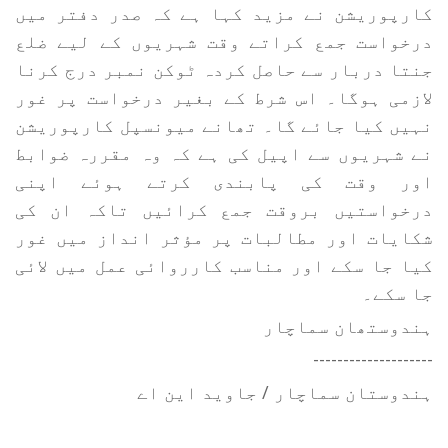
کارپوریشن نے مزید کہا ہے کہ صدر دفتر میں
درخواست جمع کراتے وقت شہریوں کے لیے ضلع
جنتا دربار سے حاصل کردہ ٹوکن نمبر درج کرنا
لازمی ہوگا۔ اس شرط کے بغیر درخواست پر غور
نہیں کیا جائے گا۔ تھانے میونسپل کارپوریشن
نے شہریوں سے اپیل کی ہے کہ وہ مقررہ ضوابط
اور وقت کی پابندی کرتے ہوئے اپنی
درخواستیں بروقت جمع کرائیں تاکہ ان کی
شکایات اور مطالبات پر مؤثر انداز میں غور
کیا جا سکے اور مناسب کارروائی عمل میں لائی
جا سکے۔
ہندوستھان سماچار
--------------------
ہندوستان سماچار / جاوید این اے