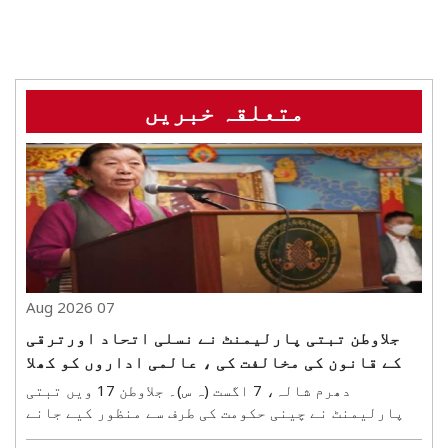
متعلقہ خبریں
07 Aug 2026
جلاوطن تبتی پارلیمنٹ نے نسلی اتحاد اورترقی
کے قانون کی مخالفت کی ، عالمی اداروں کو کھلا
خط لکھا
دھرم شالہ، 7 اگست (ہ س)۔ جلاوطن 17 ویں تبتی
پارلیمنٹ نے چینی حکومت کی طرف سے منظور کیے جانے
والے نام نہادایتھنک یونیٹی اینڈ پروگریس لاء(نسلی