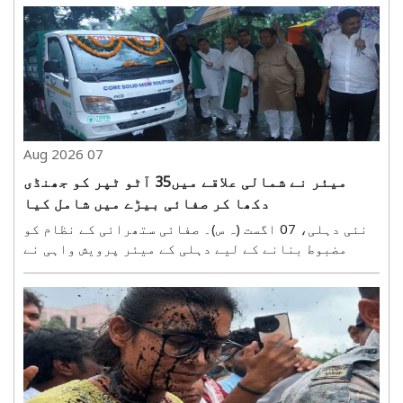
اتحاد اور ترقی کے قانون) کی شدید مخالفت کی ہے۔ تبت
کی پارلیمنٹ نے دنیا کے مختلف ممالک سمیت تبت دوست
تنظیموں..
07 Aug 2026
میئر نے شمالی علاقے میں35 آٹو ٹپر کو جھنڈی
دکھا کر صفائی بیڑے میں شامل کیا
نئی دہلی، 07 اگست (ہ س)۔ صفائی ستھرائی کے نظام کو
مضبوط بنانے کے لیے دہلی کے میئر پرویش واہی نے
جمعہ کو شمالی زون کے صفائی کے بیڑے میں 35 الیکٹرک
آٹو ٹپر کو جھنڈی دکھا کر روانہ کیا۔ دہلی کی صفائی
کے تئیں اپنی وابستگی ظاہر کرتے ہوئے میئر پرویش
واہی..