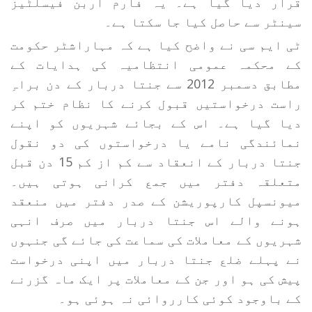
قرار دیا گیا ہے۔ یہ فارم اربن فیسلٹیز
سینٹر سے حاصل کیا جا سکتا ہے۔
ٹی ایم سی نے واضح کیا ہے کہ مہاراشٹر حکومت
کے محکمہ عمومی انتظامیہ کی ہدایات کے
مطابق دسمبر 2012 سے جنتا دربار کے دن براہِ
راست درخواستیں قبول کرنے کا نظام ختم کر
دیا گیا ہے۔ اس کے بجائے شہریوں کو اپنے
نمائندگی نامے یا درخواستوں کی دو نقول
جنتا دربار کے انعقاد سے کم از کم 15 دن قبل
متعلقہ دفتر میں جمع کرانی ہوتی ہیں۔
میونسپل کارپوریشن کے صدر دفتر میں منعقد
ہونے والے اس جنتا دربار میں صرف انہی
شہریوں کے معاملات کی سماعت کی جائے گی جنہوں
نے پہلے ضلع جنتا دربار میں اپنی درخواست
پیش کی ہو اور جن کے معاملات پر ایک ماہ گزرنے
کے باوجود کوئی کارروائی نہ ہوئی ہو۔