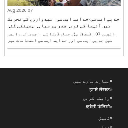
07 Aug 2026
جے پی ایس سی-جے ایس ایس سی امیدواروں کی تحریک
میں آئیسا کی قومی صدر پر سیاہی پھینکی گئی
رانچی، 07 اگست (ہ س)۔ جھارکھنڈ کی راجدھانی رانچی
میں جے پی ایس سی اور جے ایس ایس سی امتحانات میں
مبینہ بے ضابطگیوں کے خلاف جاری طلبہ و امیدواروں کی
تحریک میں شرکت کے لیے پہنچنے والی آل انڈیا
اسٹوڈنٹس ایسوسی ایشن (آئیسا) کی قومی صدر
نیہاوورا پر ..
ہمارے بارے میں
हमारे लेखक
رابطہ کریں
प्राइवेसी पॉलिसी
کھیل
دیگر