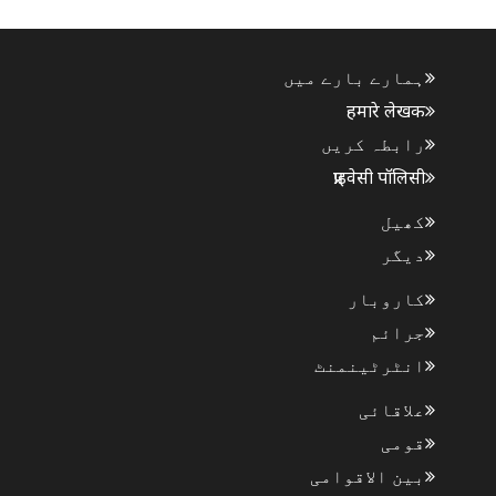
نیہاوورا پر ..
ہمارے بارے میں
हमारे लेखक
رابطہ کریں
प्राइवेसी पॉलिसी
کھیل
دیگر
کاروبار
جرائم
انٹرٹینمنٹ
علاقائی
قومی
بین الاقوامی