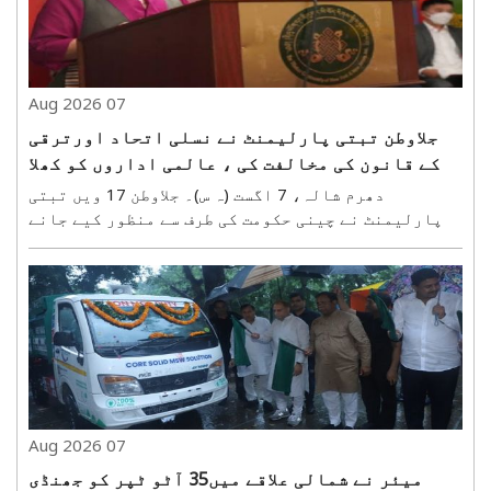
07 Aug 2026
جلاوطن تبتی پارلیمنٹ نے نسلی اتحاد اورترقی
کے قانون کی مخالفت کی ، عالمی اداروں کو کھلا
خط لکھا
دھرم شالہ، 7 اگست (ہ س)۔ جلاوطن 17 ویں تبتی
پارلیمنٹ نے چینی حکومت کی طرف سے منظور کیے جانے
والے نام نہادایتھنک یونیٹی اینڈ پروگریس لاء(نسلی
اتحاد اور ترقی کے قانون) کی شدید مخالفت کی ہے۔ تبت
کی پارلیمنٹ نے دنیا کے مختلف ممالک سمیت تبت دوست
تنظیموں..
07 Aug 2026
میئر نے شمالی علاقے میں35 آٹو ٹپر کو جھنڈی