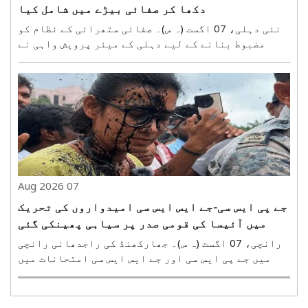
دکھا کر صفائی بیڑے میں شامل کیا
نئی دہلی، 07 اگست (ہ س)۔ صفائی ستھرائی کے نظام کو
مضبوط بنانے کے لیے دہلی کے میئر پرویش واہی نے
جمعہ کو شمالی زون کے صفائی کے بیڑے میں 35 الیکٹرک
آٹو ٹپر کو جھنڈی دکھا کر روانہ کیا۔ دہلی کی صفائی
کے تئیں اپنی وابستگی ظاہر کرتے ہوئے میئر پرویش
واہی..
07 Aug 2026
جے پی ایس سی-جے ایس ایس سی امیدواروں کی تحریک
میں آئیسا کی قومی صدر پر سیاہی پھینکی گئی
رانچی، 07 اگست (ہ س)۔ جھارکھنڈ کی راجدھانی رانچی
میں جے پی ایس سی اور جے ایس ایس سی امتحانات میں
مبینہ بے ضابطگیوں کے خلاف جاری طلبہ و امیدواروں کی
تحریک میں شرکت کے لیے پہنچنے والی آل انڈیا
اسٹوڈنٹس ایسوسی ایشن (آئیسا) کی قومی صدر