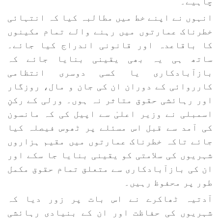
چاہیے۔
انہوں نے اپنے خط میں مطالبہ کیا کہ انتہائی
خطرناک عمارتوں میں رہنے والے تمام مکینوں
کا باقاعدہ اور قانونی اندراج کیا جائے۔
ساتھ ہی یہ بھی یقینی بنایا جائے کہ
بازآبادکاری یا کسی دوسری انتظامی
کارروائی کے دوران ان کی جان و مال، روزگار
اور رہائشی حقوق متاثر نہ ہوں۔ ورلی کے رکنِ
اسمبلی نے وزیر اعلیٰ سے اپیل کی کہ مانسون
کی آمد سے قبل اس مسئلے پر ٹھوس فیصلہ کیا
جائے تاکہ خطرناک عمارتوں میں مقیم ہزاروں
شہریوں کی سلامتی کو یقینی بنایا جا سکے اور
ان کی بازآبادکاری سے متعلق تمام حقوق مکمل
طور پر محفوظ رہیں۔
آدتیہ ٹھاکرے نے اس بات پر زور دیا کہ
شہریوں کی حفاظت اور ان کے بنیادی رہائشی