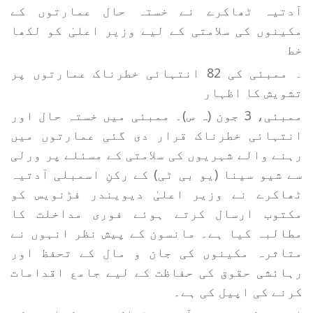
آدتیہ ٹھاکرے نے خستہ حال عمارتوں کے
مکینوں کی سلامتی کے لیے وزیر اعلیٰ کو لکھا
خط
۔ ممبئی کی 82 انتہائی خطرناک عمارتوں پر
تشویش کا اظہار
ممبئی، 3 جون (ہ س)۔ ممبئی میں خستہ حال اور
انتہائی خطرناک قرار دی گئی عمارتوں میں
رہنے والے شہریوں کی سلامتی کے مسئلے پر ورلی
سے شیو سینا (یو بی ٹی) کے رکنِ اسمبلی آدتیہ
ٹھاکرے نے وزیر اعلیٰ دیویندر فڑنویس کو
مکتوب ارسال کرتے ہوئے فوری مداخلت کا
مطالبہ کیا ہے۔ مانسون کے پیش نظر انہوں نے
متاثرہ مکینوں کی جان و مال کے تحفظ اور
رہائشی حقوق کی حفاظت کے لیے جامع اقدامات
کرنے کی اپیل کی ہے۔