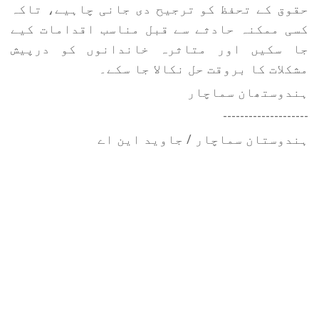
حقوق کے تحفظ کو ترجیح دی جانی چاہیے، تاکہ
کسی ممکنہ حادثے سے قبل مناسب اقدامات کیے
جا سکیں اور متاثرہ خاندانوں کو درپیش
مشکلات کا بروقت حل نکالا جا سکے۔
ہندوستھان سماچار
--------------------
ہندوستان سماچار / جاوید این اے