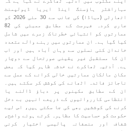
اپنے مکتوب میں آدتیہ ٹھاکرے نے کہا ہے کہ
مہاراشٹر ہاؤسنگ اینڈ ایریا ڈیولپمنٹ
اتھارٹی (مہاڈا) کی جانب سے 30 مئی 2026 کو
جاری کردہ فہرست کے مطابق ممبئی کی 82
عمارتوں کو انتہائی خطرناک زمرے میں شامل
کیا گیا ہے۔ ان عمارتوں میں رہنے والے متعدد
خاندان کئی نسلوں سے وہاں آباد ہیں اور اب
ان کا مستقبل غیر یقینی صورتحال سے دوچار
ہے۔ آدتیہ ٹھاکرے نے خدشہ ظاہر کیا کہ بعض
مکان مالکان عمارتیں خالی کرانے کے عمل سے
ناجائز فائدہ اٹھانے کی کوشش کر سکتے ہیں۔
ان کے مطابق مکینوں پر دباؤ ڈالنے یا
انتظامی کارروائیوں کے ذریعے انہیں بے دخل
کرنے کی کوششیں بھی کی جا سکتی ہیں، اس لیے
حکومت کو حساسیت کا مظاہرہ کرتے ہوئے واضح،
شفاف اور منصفانہ پالیسی اختیار کرنی