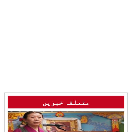
متعلقہ خبریں