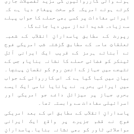
ہونے والی کارروائیوں کی مزید تفصیلات جاری
کرتے ہوئے امریکہ کو سخت پیغام دیا ہے کہ
ایرانی مفادات پر کسی بھی حملے کا جواب پہلے
سے زیادہ شدید انداز میں دیا جائے گا۔
رپورٹ کے مطابق پاسدارانِ انقلاب کے شعبہ
تعلقاتِ عامہ کے مطابق گزشتہ شب امریکی فوج
نے آبنائے ہرمز کے قریب ایک ایرانی آئل
ٹینکر کو فضائی حملے کا نشانہ بنایا، جس کے
نتیجے میں جہاز کے انجن روم کو نقصان پہنچا۔
بیان میں کہا گیا ہے کہ اس کارروائی کے جواب
میں ایرانی بحریہ نے پانایا نامی ایک ایسے
بحری جہاز پر میزائل داغے جو امریکی اور
اسرائیلی مفادات سے وابستہ تھا۔
پاسدارانِ انقلاب کے مطابق اس کے بعد امریکی
فوج نے قشم جزیرے پر واقع ایک ایرانی
مواصلاتی ٹاور کو بھی نشانہ بنایا۔پاسدارانِ