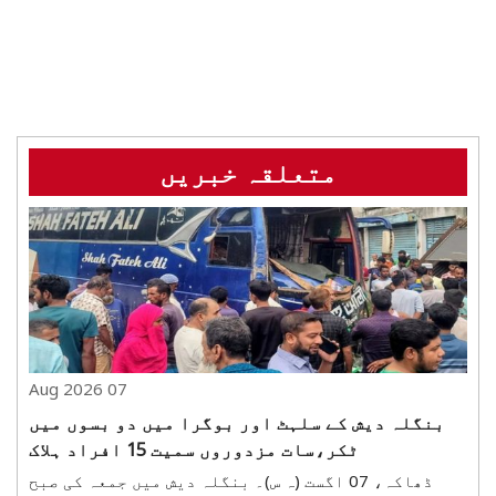
متعلقہ خبریں
07 Aug 2026
بنگلہ دیش کے سلہٹ اور بوگرا میں دو بسوں میں
ٹکر،سات مزدوروں سمیت 15 افراد ہلاک
ڈھاکہ، 07 اگست (ہ س)۔ بنگلہ دیش میں جمعہ کی صبح