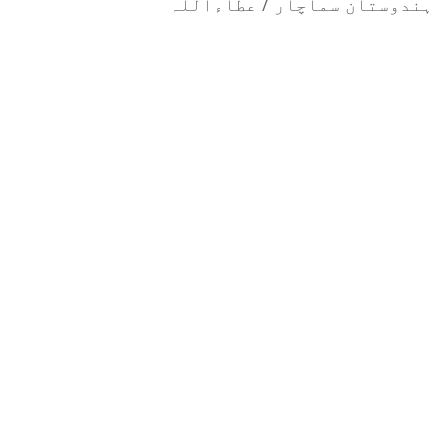
ہندوستان سماچار / عطاءاللہ