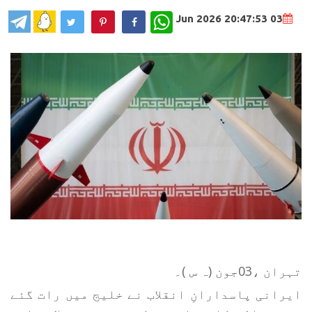
WhatsApp
03 Jun 2026 20:47:53
تہران ،03جون (ہ س )۔
ایرانی پاسدارانِ انقلاب نے خلیج میں رات گئے