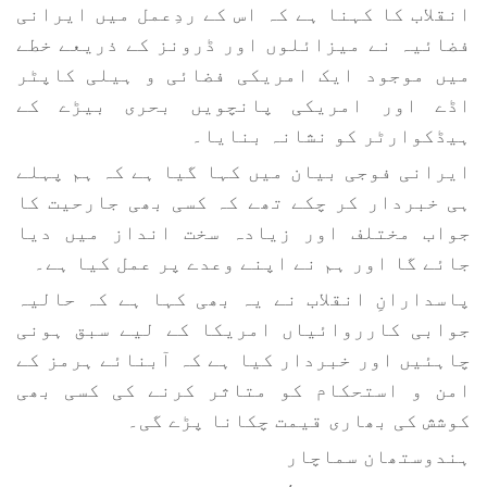
انقلاب کا کہنا ہے کہ اس کے ردِعمل میں ایرانی
فضائیہ نے میزائلوں اور ڈرونز کے ذریعے خطے
میں موجود ایک امریکی فضائی و ہیلی کاپٹر
اڈے اور امریکی پانچویں بحری بیڑے کے
ہیڈکوارٹر کو نشانہ بنایا۔
ایرانی فوجی بیان میں کہا گیا ہے کہ ہم پہلے
ہی خبردار کر چکے تھے کہ کسی بھی جارحیت کا
جواب مختلف اور زیادہ سخت انداز میں دیا
جائے گا اور ہم نے اپنے وعدے پر عمل کیا ہے۔
پاسدارانِ انقلاب نے یہ بھی کہا ہے کہ حالیہ
جوابی کارروائیاں امریکا کے لیے سبق ہونی
چاہئیں اور خبردار کیا ہے کہ آبنائے ہرمز کے
امن و استحکام کو متاثر کرنے کی کسی بھی
کوشش کی بھاری قیمت چکانا پڑے گی۔
ہندوستھان سماچار