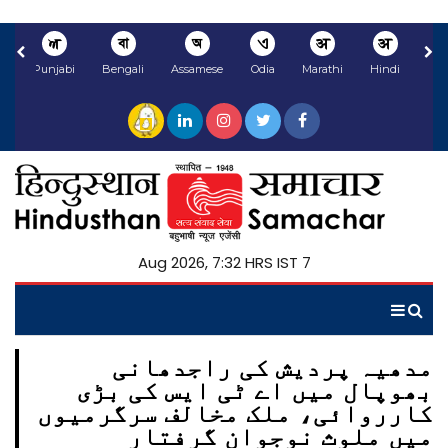
ਅ
বা
অ
ଏ
अ
अ
li
Punjabi
Bengali
Assamese
Odia
Marathi
Hindi
7 Aug 2026, 7:32 HRS IST
مدھیہ پردیش کی راجدھانی
بھوپال میں اے ٹی ایس کی بڑی
کارروائی، ملک مخالف سرگرمیوں
میں ملوث نوجوان گرفتار