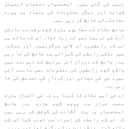
نہیں کی گئی ہیں۔ ایجنسیاں دستیاب ڈیجیٹل
شواہد اور دیگر معلومات کی بنیاد پر پورے
معاملے کی جانچ کر رہی ہیں۔
جانچ حکام کے مطابق، ملزم کچھ وقت سے مارشل
آرٹ کی تربیت بھی لے رہا تھا۔ اس کے ساتھ ہی
اس کے رابطوں، آن لائن سرگرمیوں اور ممکنہ
غیر ملکی رابطے کی گہرائی سے جانچ کی جا رہی
ہے۔ جانچ کے دوران اتر پردیش کے دیوبند میں
واقع کچھ رابطوں کی معلومات بھی سامنے آئی
ہیں، جن کی سچائی اور کردار کی تصدیق کی جا
رہی ہے۔
اے ٹی ایس حکام کا کہنا ہے کہ فی الحال ملزم
محمد فراز سے پوچھ گچھ جاری ہے۔ جانچ
ایجنسیاں یہ پتہ لگانے کی کوشش کر رہی ہیں
کہ اس کے رابطے کن افراد سے تھے، کیا اس کے
ساتھ کوئی منظم نیٹ ورک سرگرم تھا اور مبینہ