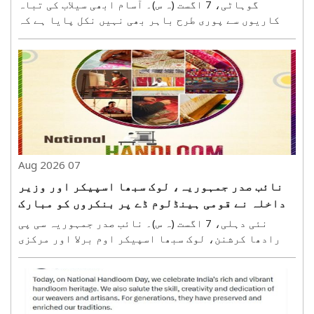
گوہاٹی، 7 اگست (ہ س)۔ آسام ابھی سیلاب کی تباہ
کاریوں سے پوری طرح باہر بھی نہیں نکل پایا ہے کہ
ریاست کے کئی علاقوں میں ایک بار پھر خطرہ پیدا
ہوگیا ہے۔ بالائی آسام کے بنیادی طور پر چار اضلاع
شیوساگر، چرائیدیو، جورہاٹ اور گولاگھاٹ شدید
متاثر ہوئے ہیں۔..
07 Aug 2026
نائب صدر جمہوریہ، لوک سبھا اسپیکر اور وزیر
داخلہ نے قومی ہینڈلوم ڈے پر بنکروں کو مبارک
باد دی
نئی دہلی، 7 اگست (ہ س)۔ نائب صدر جمہوریہ سی پی
رادھا کرشنن، لوک سبھا اسپیکر اوم برلا اور مرکزی
وزیر داخلہ و تعاون امت شاہ سمیت متعدد رہنماوں نے
جمعہ کو قومی ہینڈلوم ڈے کے موقع پر ملک بھر کے تمام
بنکروں کو دلی مبارک باد پیش کی۔ نائب صدر جمہوریہ
..