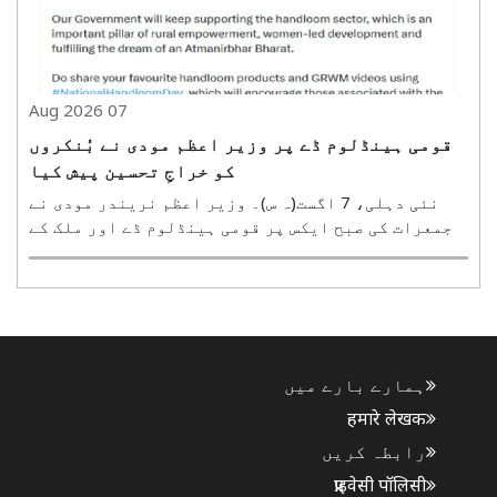
07 Aug 2026
قومی ہینڈلوم ڈے پر وزیر اعظم مودی نے بُنکروں
کو خراجِ تحسین پیش کیا
نئی دہلی، 7 اگست(ہ س)۔ وزیر اعظم نریندر مودی نے
جمعرات کی صبح ایکس پر قومی ہینڈلوم ڈے اور ملک کے
بُنکروں کی گراں قدر وراثت کا ذکر کرتے ہوئے انہیں
خراجِ تحسین پیش کیا۔ انہوں نے کہا کہ بُنکروں نے اس
وراثت کو نہ صرف محفوظ رکھا بلکہ اسے مزید مالا مال ..
ہمارے بارے میں
हमारे लेखक
رابطہ کریں
प्राइवेसी पॉलिसी