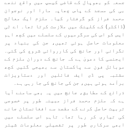
جمعہ کو بھوپال کے قاضی کیمپ میں واقع ننھے
بی کی مسجد کے پاس چھاپہ مارا اور نوجوان
محمد فراز کو گرفتار کیا۔ ملزم ایک معالج
(ڈاکٹر) کے کلینک میں ملازمت کرتا تھا۔ اے ٹی
ایس کو اس کی سرگرمیوں کے سلسلے میں کچھ اہم
معلومات حاصل ہوئی تھیں، جن کی بنیاد پر
نگرانی اور جانچ کی کارروائی شروع کی گئی۔
ایجنسی کا دعویٰ ہے کہ جانچ کے دوران ملزم کے
موبائل فون سے پاکستان سے بھیجی گئیں کچھ
مشتبہ پی ڈی ایف فائلیں اور دستاویزات
برآمد ہوئی ہیں، جن کی جانچ کی جا رہی ہے۔
ذرائع کے مطابق، جانچ میں یہ بھی سامنے آیا
ہے کہ ملزم محمد فراز مبینہ طور پر خصوصی
تربیت حاصل کرنے کے مقصد سے افغانستان جانے
کی تیاری کر رہا تھا۔ تاہم اس سلسلے میں
ابھی سرکاری طور پر تفصیلی معلومات شیئر