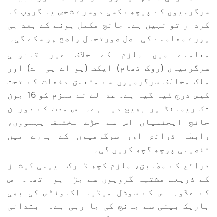
سرگرمیوں کے پیچھے کسی دوسرے شخص یا گروپ کا
کردار تو نہیں ہے۔ جانچ مکمل ہونے کے بعد ہی
پورے معاملے کی اصل صورتحال واضح ہو سکے گی۔
معاملے میں ملزم کے خلاف غیر قانونی
سرگرمیاں (روک تھام) ایکٹ (یو اے پی اے) اور
ملک مخالف سرگرمیوں سے متعلق دفعات کے تحت
کیس درج کیا گیا ہے۔ عدالت نے ملزم کو 16 جون
تک ریمانڈ پر بھیج دیا ہے۔ اس مدت کے دوران
جانچ ایجنسیاں اس سے جڑے مختلف پہلووں،
رابطہ ذرائع اور سرگرمیوں کے بارے میں
تفصیلی پوچھ گچھ کریں گی۔
ذرائع کے مطابق، ملزم کچھ ڈارک ایپلی کیشنز
کے ذریعے مشتبہ گروپوں سے جڑا ہوا تھا۔ اس
کے علاوہ اس کے سوشل میڈیا اکاونٹس کی بھی
باریک بینی سے جانچ کی جا رہی ہے۔ ابتدائی