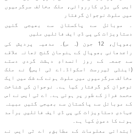
ایس کی بڑی کارروائی، ملک مخالف سرگرمیوں
میں ملوث نوجوان گرفتار
۔ موبائل سے پاکستان سے بھیجی گئیں
دستاویزات کی پی ڈی ایف فائلیں ملیں
بھوپال، 12 جون (ہ س)۔ مدھیہ پردیش کی
راجدھانی بھوپال کے ہنومان گنج تھانہ علاقے
سے جمعہ کے روز انسدادِ دہشت گردی دستے
(اینٹی ٹیررسٹ اسکواڈ۔اے ٹی ایس) نے ملک
مخالف سرگرمیوں میں ملوث ہونے کے شک میں ایک
نوجوان کو گرفتار کیا ہے۔ نوجوان کی شناخت
محمد فراز کے طور پر ہوئی ہے۔ اے ٹی ایس نے اس
کے موبائل سے پاکستان سے بھیجی گئیں مبینہ
جہادی دستاویزات کی پی ڈی ایف فائلیں برآمد
ہونے کا دعویٰ کیا ہے۔
ابتدائی معلومات کے مطابق، اے ٹی ایس نے