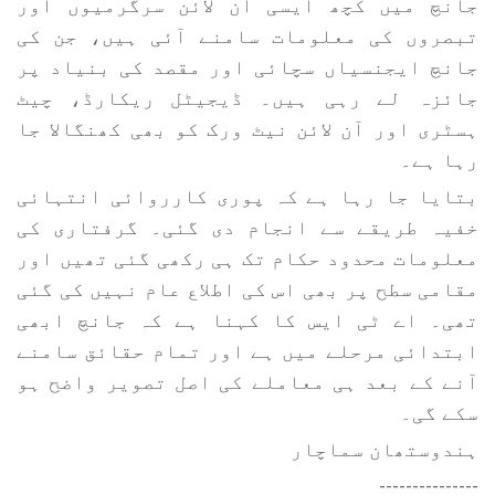
جانچ میں کچھ ایسی آن لائن سرگرمیوں اور
تبصروں کی معلومات سامنے آئی ہیں، جن کی
جانچ ایجنسیاں سچائی اور مقصد کی بنیاد پر
جائزہ لے رہی ہیں۔ ڈیجیٹل ریکارڈ، چیٹ
ہسٹری اور آن لائن نیٹ ورک کو بھی کھنگالا جا
رہا ہے۔
بتایا جا رہا ہے کہ پوری کارروائی انتہائی
خفیہ طریقے سے انجام دی گئی۔ گرفتاری کی
معلومات محدود حکام تک ہی رکھی گئی تھیں اور
مقامی سطح پر بھی اس کی اطلاع عام نہیں کی گئی
تھی۔ اے ٹی ایس کا کہنا ہے کہ جانچ ابھی
ابتدائی مرحلے میں ہے اور تمام حقائق سامنے
آنے کے بعد ہی معاملے کی اصل تصویر واضح ہو
سکے گی۔
ہندوستھان سماچار
---------------