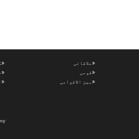
علاقائی
ک
قومی
ج
بین الاقوامی
ا
ncy