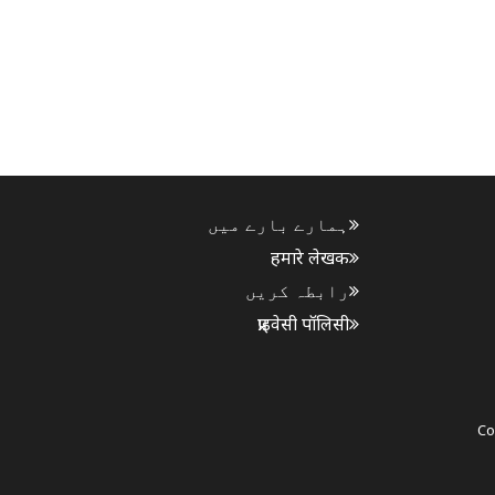
ہمارے بارے میں
हमारे लेखक
رابطہ کریں
प्राइवेसी पॉलिसी
Co