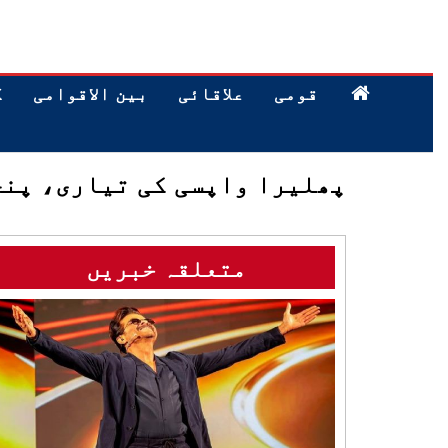
قومی
علاقائی
بین الاقوامی
ک
پھلیرا واپسی کی تیاری، پنچایت 5 کی شوٹنگ جلد مکمل ہو گی
متعلقہ خبریں