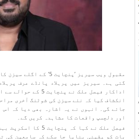
نڈیاز ٹاپ 1
ے
مقبول ویب سیریز ’پنچایت 5
گئی ہے۔ سیریز میں پرہلاد پانڈے عرف پرہلا
اداکار فیصل ملک نے پنچ
انکشاف کیا کہ نئے سیزن کی شوٹنگ آخری مراحل
جائے گی۔ انہوں نے یہ اشارہ بھی دیا کہ اس 
اور دلچسپ واقعات کا مشاہدہ کریں گے۔
فیصل ملک نے کہا کہ پن
بات کو یقینی بنایا جا سکے کہ سامعین کی ت