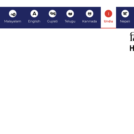
अ
ا
ಆ
ఆ
આ
A
എ
Malayalam
English
Gujrati
Telugu
Kannada
Urdu
Nepali