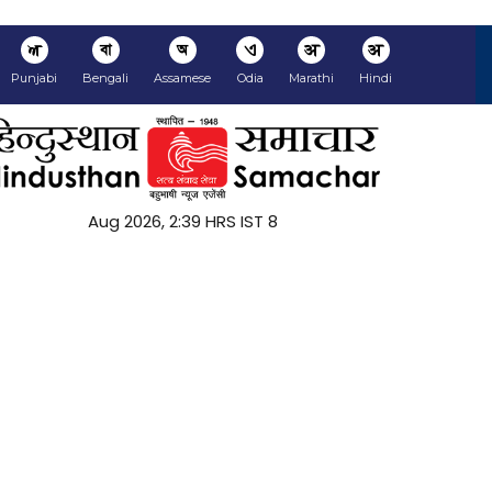
ਅ
বা
অ
ଏ
अ
अ
Punjabi
Bengali
Assamese
Odia
Marathi
Hindi
8 Aug 2026, 2:39 HRS IST