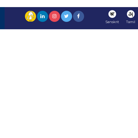
अ
அ
Sanskrit
Tamil