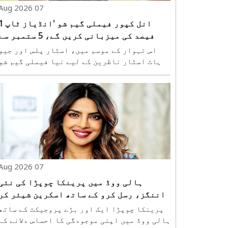
07 Aug 2026
انل کپور فیملی گیم شو 'ا
فیصد کی میزبانی کریں گے، 5 ستمبر س
شروع ہوگا
اس تہوار کے موسم میں، اسٹار پلس اور جیو
ہاٹ اسٹار ناظرین کے لیے نیا فیملی گیم شو
''انڈیاز ٹاپ 1 فیصد'' لا رہے ہیں۔ بین الاقوامی
سطح پر مقبول فارمیٹ ''دی 1 فیصد کلب'' پر مبنی
یہ شو 5 ستمبر کو ہندوستان میں پریمیئر
ہوگا۔ یہ فارمیٹ، جو ہالینڈ، جر..
07 Aug 2026
ہالی ووڈ میں پرینکا چوپڑا کی نئی
اننگز، رسل کرو کے ساتھ اسکرین شیئر کر
یں گی
پرینکا چوپڑا ایک اور بڑے پروجیکٹ کے ساتھ
ہالی ووڈ میں اپنی موجودگی کا احساس دلانے کے