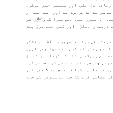
زیادہ دل لگی اور سنسنی خیز ہوگی۔
لے کر بے حد پرجوش ہے اور اسے جلد از
ے۔ اس سیزن میں پھولیرا گاو¿ں کی
 درمیان جھگڑا اور کئی نئے موڑ پیش
ے ہوئے فیصل نے حاضرین سے اظہار تشکر
 شروع ہوئی تو کسی نے سوچا بھی نہیں
طابق پرہلاد پانڈے کا کردار ان کے دل
 درد، جدوجہد اور سادگی کو محسوس کیا
ہے وہ ان کے لیے کسی ایوارڈ سے کم نہیں۔ انہوں نے یقین دلایا کہ پنچایت 5 بھی اسی
ی عکاسی کرے گا جس نے سیریز کو خاص