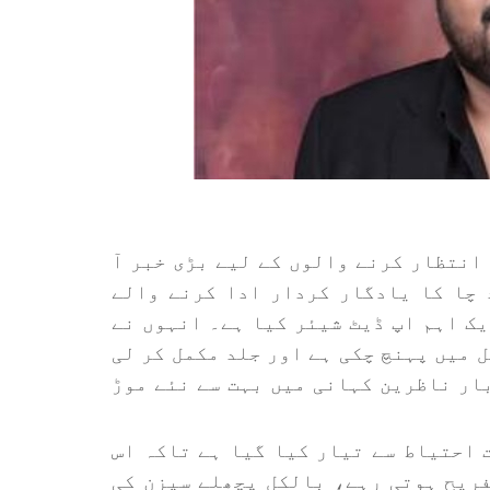
‘ کے اگلے سیزن کا انتظار کرنے والوں کے لیے بڑی خبر آ
د چا کا یادگار کردار ادا کرنے والے
ایت 5 کے حوالے سے ایک اہم اپ ڈیٹ شیئر کیا ہے۔ انہوں نے
 میں پہنچ چکی ہے اور جلد مکمل کر لی
بار ناظرین کہانی میں بہت سے نئے موڑ
چایت 5 کا اسکرپٹ بہت احتیاط سے تیار کیا گیا ہے تاکہ اس
فریح ہوتی رہے، بالکل پچھلے سیزن کی