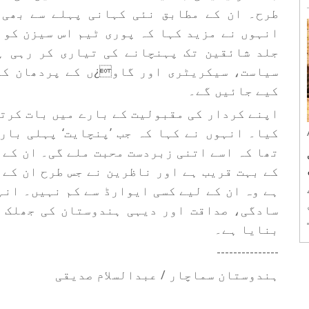
طرح۔ ان کے مطابق نئی کہانی پہلے سے بھی 
انہوں نے مزید کہا کہ پوری ٹیم اس سیزن کو 
جلد شائقین تک پہنچانے کی تیاری کر رہی ہ
سیاست، سیکریٹری اور گاو¿ں کے پردھان کے
کیے جائیں گے۔
اپنے کردار کی مقبولیت کے بارے میں بات کرت
کیا۔ انہوں نے کہا کہ جب ’پنچایت‘ پہلی بار
تھا کہ اسے اتنی زبردست محبت ملے گی۔ ان کے م
کے بہت قریب ہے اور ناظرین نے جس طرح ان کے
سادگی، صداقت اور دیہی ہندوستان کی جھلک ک
بنایا ہے۔
---------------
ہندوستان سماچار / عبدالسلام صدیقی
.