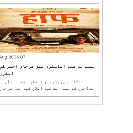
لیے تیار ہیں۔ آسکر ایوارڈ یافتہ اداکار
رسل کرو اور پرینکا پہلی بار آنے والی سائنس
فائی ایکشن تھرلر بلیو فلائی میں ایک ساتھ
نظر آئیں گے۔ اس فلم کی ہدایت کاری نیمر..
07 Aug 2026
ملیالم فلم انڈسٹری میں فرحان اختر کی
انٹری
اداکار و پروڈیوسر فرحان اختر نے اپنے
مداحوں کے لیے ایک نیا اعلان کیا ہے۔ فرحان
اور رتیش سدھوانی کی پروڈکشن کمپنی ایکسل
انٹرٹینمنٹ نے اب ملیالم ویمپائر تھرلر
فلم ''ہاف'' کے ساتھ کام شروع کر دیا ہے۔ سوشل
میڈیا کے ذریعے یہ خبر شیئر کرتے ہوئے فرحان
.