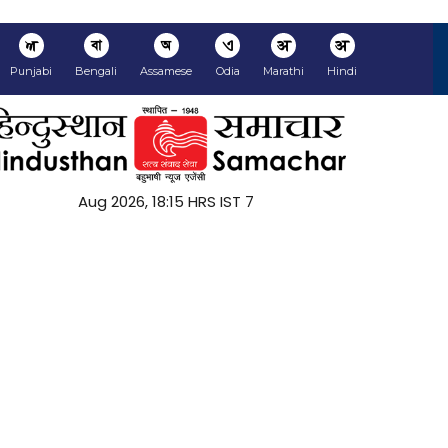
ਅ
বা
অ
ଏ
अ
अ
Punjabi
Bengali
Assamese
Odia
Marathi
Hindi
7 Aug 2026, 18:15 HRS IST