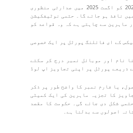
یہ بات قابل غور ہے کہ انکم ٹیکس ایکٹ، 2025 کو اگست 2025 میں صدارتی منظوری
اپریل 2026 سے ملک بھر میں نافذ ہو جائے گا۔ حتمی نوٹیفکیشن
 ماہرین سے چاہتی ہے کہ وہ قواعد کو
یکس کے ای فائلنگ پورٹل پر ایک خصوصی
ا نام اور موبائل نمبر درج کر سکتے
ے ذریعے پورٹل پر اپنی تجاویز اپ لوڈ
ول، یا فارم نمبر کا واضح طور پر ذکر
اویز کا تجزیہ ماہرین کی ایک کمیٹی
س کے بعد انکم ٹیکس رولز 2026 کو حتمی شکل دی جائے گی۔ حکومت کا مقصد