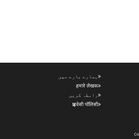
ہمارے بارے میں
हमारे लेखक
رابطہ کریں
प्राइवेसी पॉलिसी
Co