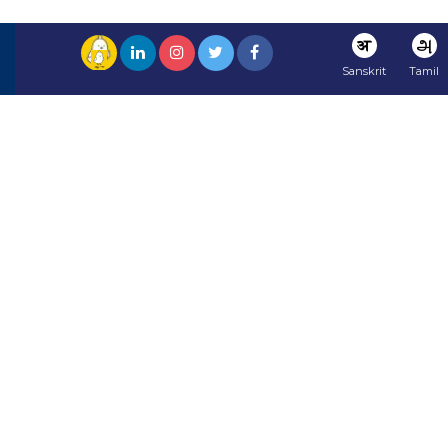
अ
அ
Sanskrit
Tamil