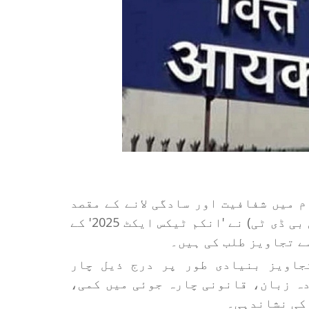
 کے نظام میں شفافیت اور سادگی لانے کے مقصد
کے ساتھ، سینٹرل بورڈ آف ڈائریکٹ ٹیکسز (سی بی ڈی ٹی) نے 'انکم ٹیکس ایکٹ 2025' کے
ے تجاویز طلب کی ہیں۔
جاویز بنیادی طور پر درج ذیل چار
دہ زبان، قانونی چارہ جوئی میں کمی،
 کی نشاندہی۔