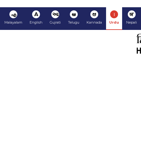
अ
ا
ಆ
ఆ
આ
A
എ
Malayalam
English
Gujrati
Telugu
Kannada
Urdu
Nepali