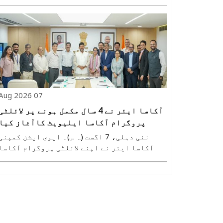
درج کیا گیا ہے۔ 31 جولائی کو ختم ہونے والے
ہفتے میں زرمبادلہ کے ذخائر 10.51 ارب ڈال
بڑھ کر 692.87 ارب ڈالر تک پہنچ گئے۔ ریز
بینک آف انڈیا (آر بی آئی) کی جانب ..
07 Aug 2026
آکاسا ایئر نے 4 سال مکمل ہونے پر لائلٹی
پروگرام آکاسا ایلیویٹ کاآغاز کیا
نئی دہلی، 7 اگست (ہ س)۔ ایوی ایشن کمپنی
آکاسا ایئر نے اپنے لائلٹی پروگرام آکاسا
ایلیویٹ کا آغاز جمعہ کو آپریشنز کے چار سال
مکمل ہونے کے موقع پر کیا۔ کمپنی کے بانی
اور سی ای او ونے دوبے نے اب تک کے سفر کو
انتہائی دلچسپ قرار دیا۔ ایئر لائن کی جا..