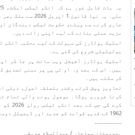
ر
ملی۔ یہ نیا قانون 1 
رو
جاری کرنے سے پہلے، حکومت ٹیکس دہندگان اور
مزید عملی بنانے کے لیے اپنی رائے دیں۔
اسٹیک ہولڈرز کی سہولت کے لیے محکمہ انکم ٹ
یوٹیلیٹی شروع کی گئی ہے۔
اسٹیک ہولڈرز آفیشل ویب سائٹ پر جا کر اپن
ہیں۔ اس کے بعد وہ او ٹی پی پر مبنی تصدیق ک
کر سکتے ہیں۔
تجاویز پیش کرتے وقت، متعلقہ اصول، ذیلی اص
کرنا ضروری ہوگا۔ موصول ہونے والی تمام تج
کرے گی ج
1962 کے قدیم قواعد کو جدید اور ڈیجیٹل دوستانہ اصولوں سے بدلنا ہے۔
---------------
ہندوستان سماچار / عبدالسلام صدیقی