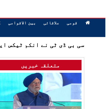
قومی
علاقائی
بین الاقوامی
ک
سی بی ڈی ٹی نے انکم ٹیکس ایکٹ 2025 کے قواعد پر اسٹیک ہولڈرز سے تجاویز 
متعلقہ خبریں