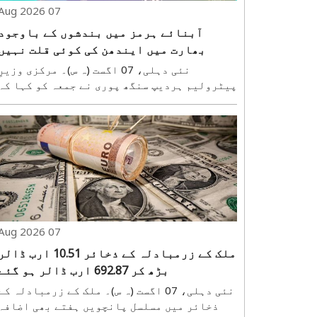
07 Aug 2026
آبنائے ہرمز میں بندشوں کے باوجود
بھارت میں ایندھن کی کوئی قلت نہیں
ہوئی: ہردیپ سنگھ پوری
نئی دہلی، 07 اگست (ہ س)۔ مرکزی وزیر
پیٹرولیم ہردیپ سنگھ پوری نے جمعہ کو کہا کہ
اس سال آبنائے ہرمز میں بحری آمدورفت متاثر
ہونے کے باعث سپلائی میں رکاوٹیں پیدا
ہوئیں، لیکن بھارت نے متنوع ذرائع،
ریفائننگ کی بڑھتی ہوئی صلاحیت اور گھریلو
پیداوار کے ..
07 Aug 2026
ملک کے زرمبادلہ کے ذخائر 10.51 ارب ڈال
بڑھ کر 692.87 ارب ڈالر ہو گئے
نئی دہلی، 07 اگست (ہ س)۔ ملک کے زرمبادلہ کے
ذخائر میں مسلسل پانچویں ہفتے بھی اضافہ