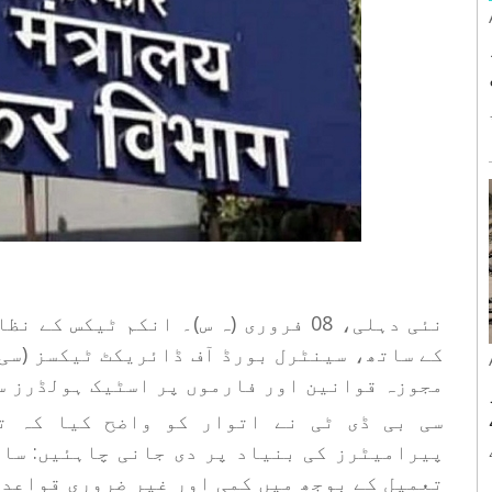
ِ
نئی دہلی، 08 فروری (ہ س)۔ انکم ٹیکس
مجوزہ قوانین اور فارموں پر اسٹیک ہولڈرز س
ر
سی بی ڈی ٹی نے اتوار کو واضح کیا کہ ت
پیرامیٹرز کی بنیاد پر دی جانی چاہئیں: سا
تعمیل کے بوجھ میں کمی اور غیر ضروری قواعد