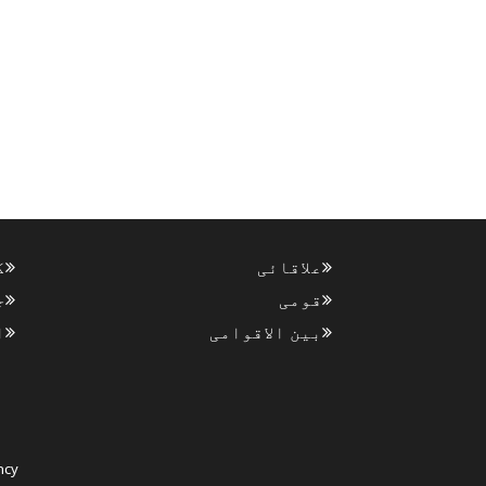
علاقائی
ک
قومی
ج
بین الاقوامی
ا
ncy