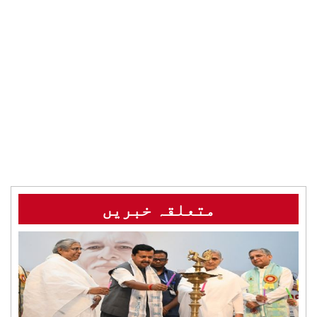
متعلقہ خبریں