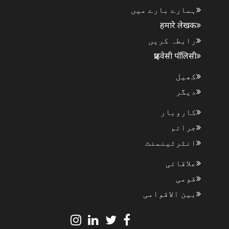
ہمارے بارے میں
हमारे लेखक
رابطہ کریں
प्राइवेसी पॉलिसी
کھیل
دیگر
کاروبار
جرائم
انٹرٹینمنٹ
علاقائی
قومی
بین الاقوامی