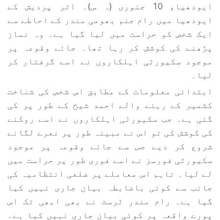
ایودھیا، 10 جنوری (ہ س)۔ اتر پردیش کے
ایودھیا میں رام جنم بھومی مندر کے احاطے سے
ایک شخص کو حراست میں لیا گیا ہے۔ وہ نماز
پڑھنے کی کوشش کر رہا تھا۔ جائے وقوعہ پر
موجود سکیورٹی اہلکاروں نے اسے گرفتار کر
لیا۔
ابتدائی معلومات کے مطابق اس شخص کی شناخت
کشمیر کے رہنے والے احمد شیخ کے طور پر کی
گئی ہے۔ جب سکیورٹی اہلکاروں نے اسے روکنے
کی کوشش کی تو اس نے مبینہ طور پر نعرے لگانے
شروع کر دیے جس سے جائے وقوعہ پر موجود
سکیورٹی فورسز نے اسے فوری طور پر حراست میں
لے لیا۔ تاہم اس معاملے پر ضلعی انتظامیہ کی
جانب سے کوئی باضابطہ بیان جاری نہیں کیا
گیا ہے۔ رام مندر ٹرسٹ نے بھی ابھی تک اس
پورے واقعہ پر کوئی بیان جاری نہیں کیا ہے۔