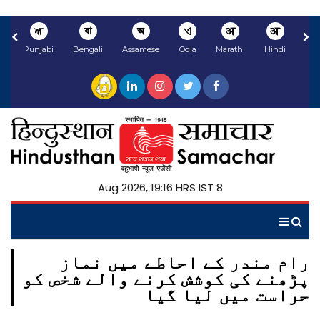
ਅ
বা
অ
ଏ
अ
अ
li
Punjabi
Bengali
Assamese
Odia
Marathi
Hindi
8 Aug 2026, 19:16 HRS IST
رام مندر کے احاطے میں نماز
پڑھنے کی کوشش کرنے والے شخص کو
حراست میں لیا گیا