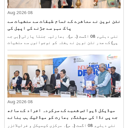
08 Aug 2026
نتن نوین نے معاشرے کے تمام طبقات سے منشیات سے
پاک مہم سے جڑنے کی اپیل کی
نئی دہلی، 08 اگست (ہ س)۔ بھارتیہ جنتا پارٹی (بی جے
پی) کے صدر نتن نوین نے ہفتہ کو نوجوانوں سے منشیات
سے پاک مہم سے جڑنے کی اپیل کی۔ ہفتہ کو اوم شانتی
ریٹریٹ سینٹر میں منعقدہ ’بلڈ ڈونیشن میگا کیمپین
2026‘ میں شرکت کرتے ہوئے انہوں نے ملک کے نوجوانو..
08 Aug 2026
میڈیکل ڈیوائس شعبے کے سرکردہ افراد کے ساتھ
جے پی نڈا کی میٹنگ، بھارت کو میڈٹیک ہب بنانے
پر زور
نئی دہلی، 08 اگست (ہ س)۔ مرکزی کیمیکل و فرٹیلائزر