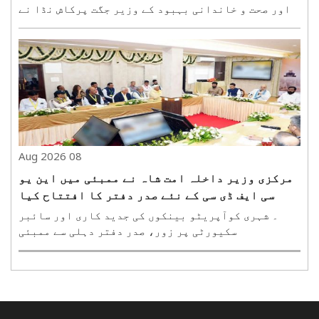
اور صحت و خاندانی بہبود کے وزیر جگت پرکاش نڈا نے
ہفتہ کو سائنس بھون میں میڈیکل ڈیوائس شعبے کے
سرکردہ صنعت کاروں کے ساتھ میٹنگ کی۔ یہ میٹنگ
انڈیا میڈیکل ڈیوائس-2026 کے دوسرے دن منعقد ہوئی۔
اس پروگ..
08 Aug 2026
مرکزی وزیر داخلہ امت شاہ نے ممبئی میں این یو
سی ایف ڈی سی کے نئے صدر دفتر کا افتتاح کیا
۔ شہری کوآپریٹو بینکوں کی جدید کاری اور سائبر
سکیورٹی پر زور، صدر دفتر دہلی سے ممبئی
منتقلممبئی، 8 اگست (ہ س)۔ امور داخلہ و باہمی
امداد کےمرکزی وزیر امت شاہ نے ہفتہ کو ممبئی کے
فورٹ علاقے میں نیشنل اربن کوآپریٹو فنانس اینڈ
ڈیولپمنٹ کارپوریشن یعنی..