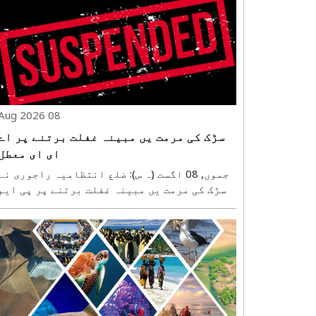
08 Aug 2026
سڑک کی مرمت یں مبینہ غفلت برتنے پر اے
ای ای معطل
جموں, 08 اگست (ہ س): ضلع انتظامیہ را
سڑک کی مرمت یں مبینہ غفلت برتنے پر پی ایم
جی ایس وائی سب ڈویژن کالاکوٹ کے اسسٹنٹ
ایگزیکٹو انجینئر (اے ای ای) کو فوری طور پر
معطل کر دیا ہے، جبکہ پی ایم جی ایس وائی
ڈویژن راجوری کے ایگزیکٹو انجینئر کی ..