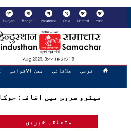
ਅ
বা
অ
ଏ
अ
अ
Punjabi
Bengali
Assamese
Odia
Marathi
Hindi
8 Aug 2026, 3:44 HRS IST
قومی
علاقائی
بین الاقوامی
ک
میٹرو سروس میں اضافہ: جوکا سے ماجھیرہا
متعلقہ خبریں