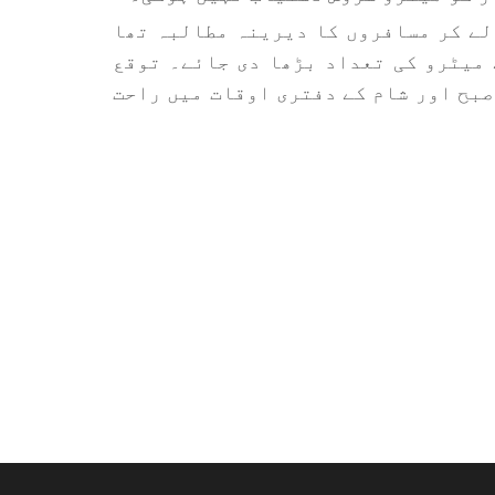
 لے کر مسافروں کا دیرینہ مطالبہ تھا
 میٹرو کی تعداد بڑھا دی جائے۔ توقع
صبح اور شام کے دفتری اوقات میں راحت