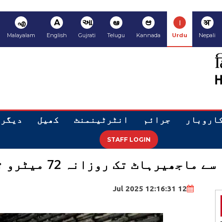
अ
ا
ಆ
ఆ
આ
A
എ
Malayalam
English
Gujrati
Telugu
Kannada
Urdu
Nepali
اروبار
جرائم
انٹرٹینمنٹ
کھیل
دیگر
STAFF LOGIN
ٹ تک روزانہ 72 میٹرو ٹرینیں چلیں گی
12 Jul 2025 12:16:31