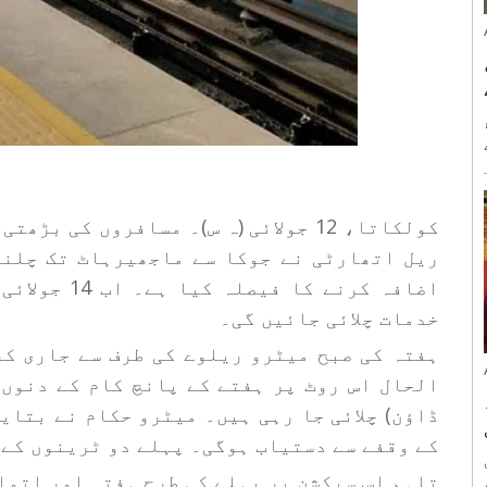
کولکاتا، 12 جولائی (ہ س)۔ مسافروں کی
ریل اتھارٹی نے جوکا سے ماجھیرہاٹ تک چلنے
خدمات چلائی جائیں گی۔
ہفتہ کی صبح میٹرو ریلوے کی طرف سے جاری کر
کے وقفے سے دستیاب ہوگی۔ پہلے دو ٹرینوں کے درمیان و
ی
تاہم اس سیکشن پر پہلے کی طرح ہفتہ اور اتوا