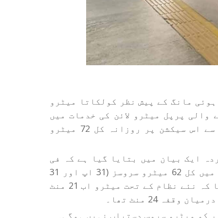
 بڑھتی ہوئی مانگ کے پیش نظر کولکاتا میٹرو
 والی پرپل میٹرو لائن کی خدمات میں
اضافہ کرنے کا فیصلہ کیا ہے۔ اب 14 جولائی سے اس سیکشن پر روزانہ کل 72 میٹرو
دہ ایک بیان میں بتایا گیا ہے کہ فی
الحال اس روٹ پر ہفتے کے پانچ کام کے دنوں میں کل 62 میٹرو سروسز (31 اپ اور 31
ڈاؤن) چلائی جا رہی ہیں۔ میٹرو حکام نے بتایا کہ نئے نظام کے تحت میٹرو اب 21 منٹ
قفہ 24 منٹ تھا۔
ر کو میٹرو سروس دستیاب نہیں ہوگی۔