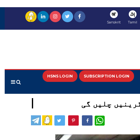
अ
அ
Sanskrit
Tamil
HSNS LOGIN
SUBSCRIPTION LOGIN
WhatsApp