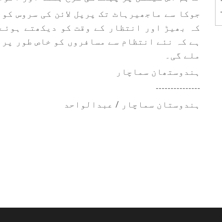
جوکا سے ماجھیرہاٹ تک پرپل لائن کی سروس کو
کہ بھیڑ اور انتظار کے وقت کو دیکھتے ہوئے
ہے کہ نئے انتظام سے مسافروں کو خاص طور پر 
ملے گی۔
ہندوستھان سماچار
---------------
ہندوستان سماچار / عبدالواحد