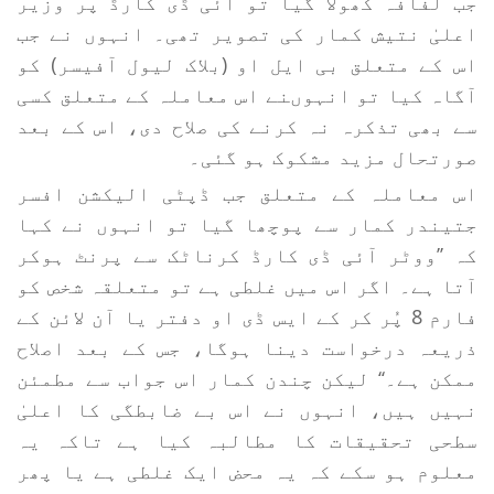
جب لفافہ کھولا گیا تو آئی ڈی کارڈ پر وزیر
اعلیٰ نتیش کمار کی تصویر تھی۔ انہوں نے جب
اس کے متعلق بی ایل او (بلاک لیول آفیسر) کو
آگاہ کیا تو انہوںنے اس معاملہ کے متعلق کسی
سے بھی تذکرہ نہ کرنے کی صلاح دی، اس کے بعد
صورتحال مزید مشکوک ہو گئی۔
اس معاملہ کے متعلق جب ڈپٹی الیکشن افسر
جتیندر کمار سے پوچھا گیا تو انہوں نے کہا
کہ ’’ووٹر آئی ڈی کارڈ کرناٹک سے پرنٹ ہوکر
آتا ہے۔ اگر اس میں غلطی ہے تو متعلقہ شخص کو
فارم 8 پُر کر کے ایس ڈی او دفتر یا آن لائن کے
ذریعہ درخواست دینا ہوگا، جس کے بعد اصلاح
ممکن ہے۔‘‘ لیکن چندن کمار اس جواب سے مطمئن
نہیں ہیں، انہوں نے اس بے ضابطگی کا اعلیٰ
سطحی تحقیقات کا مطالبہ کیا ہے تاکہ یہ
معلوم ہو سکے کہ یہ محض ایک غلطی ہے یا پھر