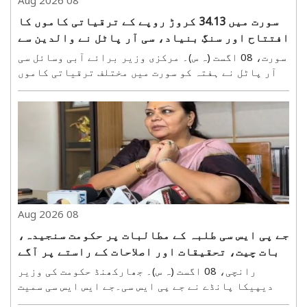
سورت میں 34.13 کروڑ روپے کے ترقیاتی کاموں کا
افتتاح اور سنگِ بنیاد، سی آر پاٹل نے والدین سے
کہا—بچوں کو موبائل سے دور رکھیں
سورت، 08 اگست (ہ س)۔ مرکزی وزیر برائے آبی وسائل سی
آر پاٹل نے ہفتہ کو سورت میں مختلف ترقیاتی کاموں
کا افتتاح اور سنگِ بنیاد رکھا۔ اس دوران 29.75 کروڑ
روپے کے مکمل ہو چکے کاموں کا افتتاح کیا گیا، جبکہ
4.38 کروڑ روپے کے نئے کاموں کا سنگِ بنیاد رکھا..
08 Aug 2026
جے پی ایس سی طلبہ کے مطالبات پر حکومت سنجیدہ،
بات چیت، تحقیقات اور اصلاحات کے راستے پر آگے
بڑھ رہی ہے: دیپیکا پانڈے
رانچی، 08 اگست (ہ س)۔ جھارکھنڈ حکومت کی وزیر
دیپیکا پانڈے نے جے پی ایس سی۔جے ایس ایس سی سمیت
مسابقتی امتحانات کو لے کر جاری طلبہ تحریک کے