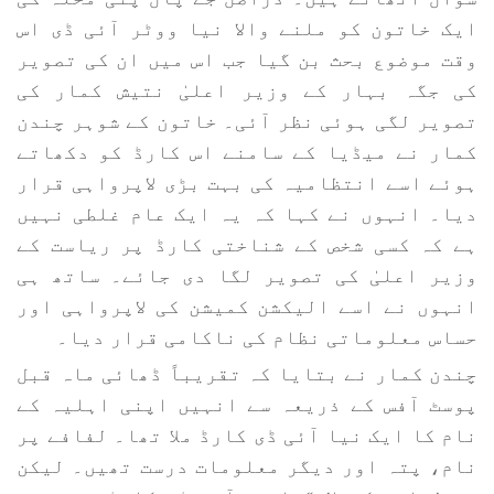
ایک خاتون کو ملنے والا نیا ووٹر آئی ڈی اس
وقت موضوع بحث بن گیا جب اس میں ان کی تصویر
کی جگہ بہار کے وزیر اعلیٰ نتیش کمار کی
تصویر لگی ہوئی نظر آئی۔ خاتون کے شوہر چندن
کمار نے میڈیا کے سامنے اس کارڈ کو دکھاتے
ہوئے اسے انتظامیہ کی بہت بڑی لاپرواہی قرار
دیا۔ انہوں نے کہا کہ یہ ایک عام غلطی نہیں
ہے کہ کسی شخص کے شناختی کارڈ پر ریاست کے
وزیر اعلیٰ کی تصویر لگا دی جائے۔ ساتھ ہی
انہوں نے اسے الیکشن کمیشن کی لاپرواہی اور
حساس معلوماتی نظام کی ناکامی قرار دیا۔
چندن کمار نے بتایا کہ تقریباً ڈھائی ماہ قبل
پوسٹ آفس کے ذریعہ سے انہیں اپنی اہلیہ کے
نام کا ایک نیا آئی ڈی کارڈ ملا تھا۔ لفافے پر
نام، پتہ اور دیگر معلومات درست تھیں۔ لیکن