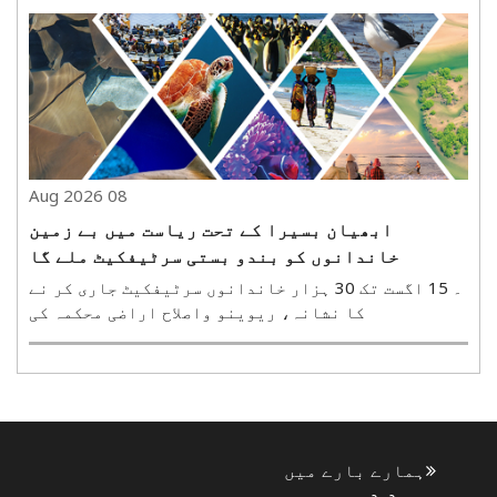
درمیان ہفتہ کو میڈیا سے بات کرتے ہوئے کہا کہ طلبہ
کی بات سنجیدگی سے سنی جا رہی ہے اور ان کے مطالبات
کے حل ..
08 Aug 2026
ابھیان بسیرا کے تحت ریاست میں بے زمین
خاندانوں کو بندو بستی سرٹیفکیٹ ملے گا
۔ 15 اگست تک 30 ہزار خاندانوں سرٹیفکیٹ جاری کر نے
کا نشانہ، ریوینو واصلاح اراضی محکمہ کی
تیاریپٹنہ، 8 اگست(ہ س)۔ بہار حکومت ریاست میں بے
زمین خاندانوں کو بندو بستی سرٹیفکیٹ جاری کرے گی۔
محکمہ ریونیوواصلاح اراضی نے اس کے لیے تیاریاں
شروع کر دی ہیں۔..
ہمارے بارے میں