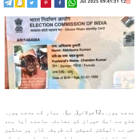
WhatsApp
12 Jul 2025 09:41:31
مدھے پورہ،12جولائی(ہ س)۔ بہار کے مدھے پورہ
ضلع سے ایک حیران کن معاملہ سامنے آیا ہے،
جس نے الیکشن کمیشن کے طریقہ کار پر سنگین
سوال اٹھائے ہیں۔ دراصل جے پال پٹی محلہ کی