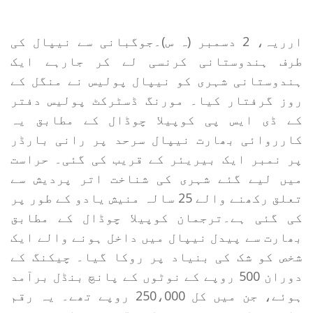
ارریہ، 2 دسمبر (ہ س)۔جوگبانی سے نیپال کی
طرف ہندوستانی کرنسی لے کر جارہے ایک
ہندوستانی شہری کو نیپال پولیس نے منگل کے
روز گرفتار کیا۔ مورنگ ڈسٹرکٹ پولیس دفتر
کے ڈی ایس پی کوپیلا چوڈال کے مطابق یہ
کارروائی بھارت نیپال سرحد پر رانی بارڈر
پر نمبر ایک بیریئر کے قریب کی گئی۔ حراست
میں لیے گئے شہری کی شناخت اتر پردیش سے
تعلق رکھنے والے 25 سالہ منیش یادو کے طور پر
کی گئی ہے۔ترجمان کوپیلا چوڈال کے مطابق
بھارت سے پیدل نیپال میں داخل ہونے والے ایک
شخص کو شک کی بنیاد پر روکا گیا۔ چیکنگ کے
دوران 500 روپے کے نوٹوں کے پانچ بنڈل برآمد
ہوئے، جن میں کل 250،000 روپے تھے۔ یہ رقم