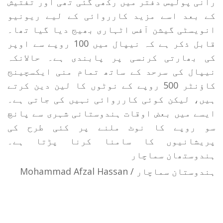
رانی پولیس دفتر میں رکھی گئی تھی اور تفتیش
کے بعد اسے مزید کارروائی کے لیے ریونیو
انویسٹی گیشن آفس اٹہاری بھیج دیا گیا تھا۔
قابل ذکر ہے کہ نیپال میں 100 روپے سے اوپر
کی بھارتی کرنسی پر پابندی ہے۔ حالانکہ
نیپال کی سرحد کے ساتھ تمام منی ایکسچینج
کاؤنٹر 500 روپے کے نوٹوں کا لین دین کرتے
ہیں، لیکن کوئی کارروائی نہیں کی جاتی ہے۔
ایسے میں بعض اوقات ہندوستانی شہری سے پانچ
سو روپے کا نوٹ ملنے پر کئی طرح کی
پریشانیوں کا سامنا کرنا پڑتا ہے۔
ہندوستھان سماچار
ہندوستان سماچار / Mohammad Afzal Hassan