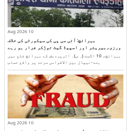
10 Aug 2026
بہرائچ: آئی سی پی کی سیکورٹی کی خلاف
ورزی،بیریئر اور اسپیڈ گیٹ توڑکر فرار ہو رہے
سلام کو گاڑی کے ساتھ پکڑا گیا
بہرائچ، 10 اگست (ہ س)۔ اترپردیش کے بہرائچ ضلع میں
ہند-نیپال بین الاقوامی سرحد پر واقع حساس
انٹیگریٹڈ چیک پوسٹ ( آئی سی پی ) روپئی ڈیہا کے
سیکورٹی نظام میں نقب لگانے کا معاملہ سامنے آیا
ہے۔ سیکورٹی جانچ سے بچنے کے لیے ڈرائیور نے آئی سی
پی میں نصب ..
10 Aug 2026