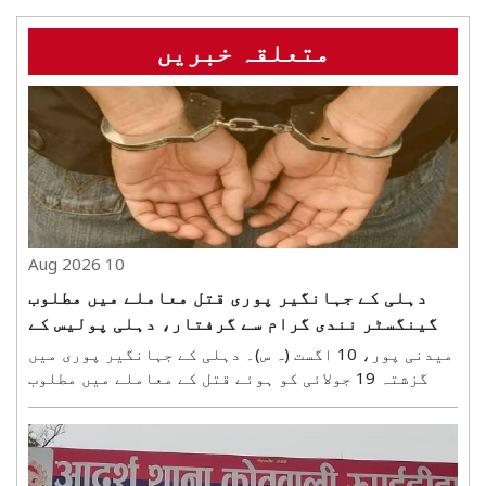
متعلقہ خبریں
10 Aug 2026
دہلی کے جہانگیر پوری قتل معاملے میں مطلوب
گینگسٹر نندی گرام سے گرفتار، دہلی پولیس کے
حوالے
میدنی پور، 10 اگست (ہ س)۔ دہلی کے جہانگیر پوری میں
گزشتہ 19 جولائی کو ہوئے قتل کے معاملے میں مطلوب
گینگسٹر کو نندی گرام سے گرفتار کیا گیا ہے۔ ملزم
کی شناخت بہار کے رہنے والے وسیم اکرم عرف لمبو کے
طور پر ہوئی ہے۔ نندی گرام پولیس کے مطابق قتل کے ..