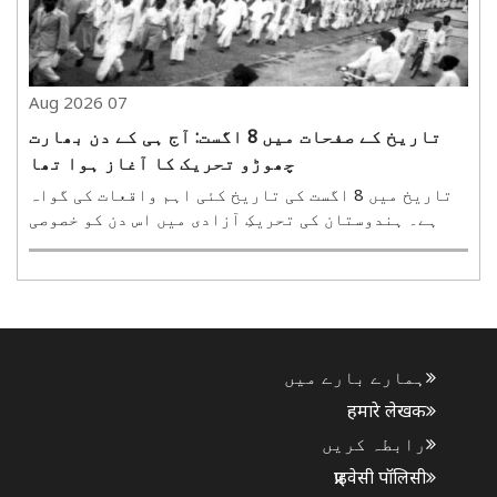
07 Aug 2026
تاریخ کے صفحات میں 8 اگست: آج ہی کے دن بھارت
چھوڑو تحریک کا آغاز ہوا تھا
تاریخ میں 8 اگست کی تاریخ کئی اہم واقعات کی گواہ
ہے۔ ہندوستان کی تحریکِ آزادی میں اس دن کو خصوصی
اہمیت حاصل ہے، کیونکہ 8 اگست 1942 کو مہاتما
گاندھی نے برطانوی حکومت کے خلاف ’بھارت چھوڑو
تحریک‘ کا اعلان کیا تھا۔ 8 اگست 1942 کو ممبئی (اس
وقت بمبئی)..
ہمارے بارے میں
हमारे लेखक
رابطہ کریں
प्राइवेसी पॉलिसी