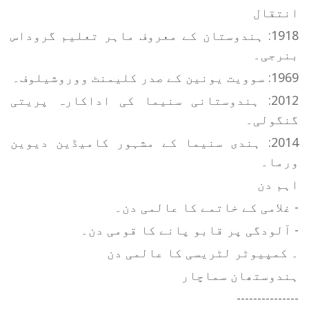
انتقال
1918: ہندوستان کے معروف ماہر تعلیم گروداس
بنرجی۔
1969: سوویت یونین کے صدر کلیمنٹ ووروشیلوف۔
2012: ہندوستانی سنیما کی اداکارہ پریتی
گنگولی۔
2014: ہندی سنیما کے مشہور کامیڈین دیوین
ورما۔
اہم دن
- غلامی کے خاتمے کا عالمی دن۔
- آلودگی پر قابو پانے کا قومی دن۔
۔ کمپیوٹر لٹریسی کا عالمی دن
ہندوستھان سماچار
---------------