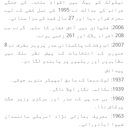
نیکولک کو ہیگ میں اقوام متحدہ کی جنگی
جرائم کی عدالت نے 1995 کی نسل کشی کے لیے
مجرم قرار دیا اور 27 سال قید کی سزا سنائی۔
2006: فلپائن میں آتش فشاں کا ملبہ گرنے سے
208 افراد ہلاک اور 261 زخمی ہوئے۔
2007: اس وقت کے پاکستانی صدر پرویز مشرف نے 8
جنوری کے انتخابات کے پیش نظر ملک میں
مظاہروں اور ریلیوں پر پابندی لگا دی۔
پیدائش
1937: لوک سبھا کے سابق اسپیکر منوہر جوشی۔
1939: مکالمہ نگار اچلا ناگر۔
1960: بی جے پی کے صدر اور مرکزی وزیر جگت
پرکاش نڈا۔
1963: معروف بھارتی نژاد امریکی سائنسدان
شیوا ایادورائی۔