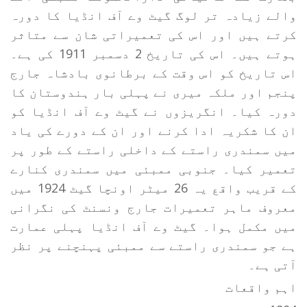
والے زیادہ تر لوگ گیٹ وے آف انڈیا کا دورہ
کرتے ہیں اور اس کی تعمیراتی شان سے متاثر
ہوتے ہیں۔ اس کی تاریخ 2 دسمبر 1911 کی ہے۔
اس تاریخ کو اس وقت کے برطانوی بادشاہ جارج
پنجم اور ملکہ میری نے پہلی بار ہندوستان کا
دورہ کیا۔ انگریزوں نے گیٹ وے آف انڈیا کو
ان کا شکریہ ادا کرنے اور ان کے دورے کی یاد
میں سمندری راستے کے داخلی راستے کے طور پر
تعمیر کیا۔ جنوبی ممبئی میں سمندری کنارے
کے قریب واقع یہ 26 میٹر اونچا گیٹ 1924 میں
معروف ماہر تعمیرات جارج ونسنٹ کی نگرانی
میں مکمل ہوا۔ گیٹ وے آف انڈیا پہلی عمارت
ہے جو سمندری راستے سے ممبئی پہنچنے پر نظر
آتی ہے۔
اہم واقعات