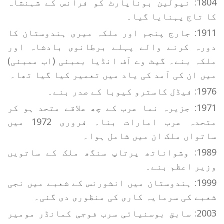
1804: نپولین بوناپارٹ کو فرانس کے شہنشاہ
کا تاج پہنایا گیا۔
1911: جارج پنجم اور ملکہ میری ہندوستان کا
دورہ کرنے والے پہلے برطانوی بادشاہ اور
ملکہ بنے۔ گیٹ وے آف انڈیا بمبئی (اب ممبئی)
میں ان کی آمد کی یاد میں تعمیر کیا گیا تھا۔
1976: فیڈل کاسترو کیوبا کے صدر بنے۔
1971: جزیرہ نما عرب کے چھ علاقے متحد ہو کر
متحدہ عرب امارات بنا۔ فروری 1972 میں
ساتواں ملک ان میں شامل ہوا۔
1989: وشواناتھ پرتاپ سنگھ ملک کے ساتویں
وزیر اعظم بنے۔
1999: ہندوستان میں انشورنس کے شعبے میں نجی
شعبے کی سرمایہ کاری کی منظوری دی گئی۔
2003: سابق بوسنیائی سرب فوجی کمانڈر مومیر