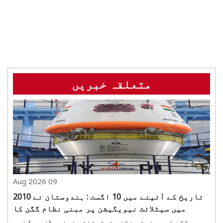
متعلقہ خبریں
09 Aug 2026
تاریخ کے آئینے میں 10 اگست : ہندوستان نے 2010
میں سیٹلائٹ نیویگیشن پر مبنی نظام گگن کا
کامیاب تجربہ کیا
گگن کو بھارتی خلائی تحقیقاتی ادارے (اسرو) اور