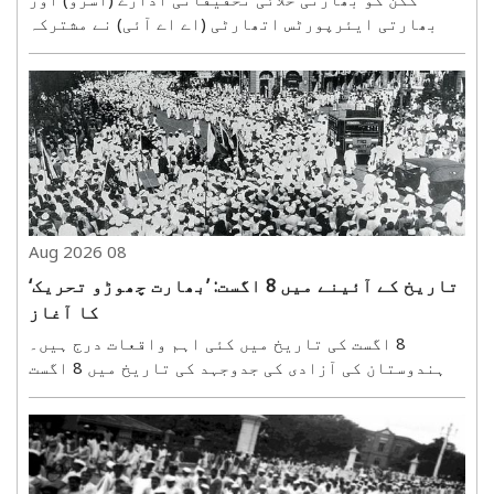
بھارتی ایئرپورٹس اتھارٹی (اے اے آئی) نے مشترکہ
طور پر تیار کیا ہے۔ یہ طیاروں کو درست نیویگیشن
اور لینڈنگ میں معاونت فراہم کرتا ہے۔ اس کے
ابتدائی تجربات 2010 میں کیے گئے تھے، جبکہ بعد کے
مراحل میں اسے ..
08 Aug 2026
تاریخ کے آئینے میں 8 اگست: ’بھارت چھوڑو تحریک‘
کا آغاز
8 اگست کی تاریخ میں کئی اہم واقعات درج ہیں۔
ہندوستان کی آزادی کی جدوجہد کی تاریخ میں 8 اگست
1942 کا دن سنہرے حروف میں لکھا گیا ہے۔ ممبئی کے
گوالیا ٹینک میدان سے مہاتما گاندھی نے ’بھارت
چھوڑو تحریک‘ کا آغاز کرتے ہوئے ’کرو یا مرو‘ کا نعرہ
دیا تھا۔ ..