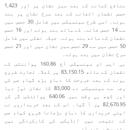
منافع کمانے کے بعد سبز نشان پر اور 1,423
حصص نقصان اٹھانے کے بعد سرخ نشان پر بند
ہوئے۔ اسی طرح سینسیکس میں شامل 30 حصص میں
سے 14 حصص فائدہ کے ساتھ بند ہوئے اور 16 حصص
نقصان کے ساتھ بند ہوئے۔ جبکہ نفٹی میں شامل
50 حصص میں سے 29 حصص سبز نشان میں اور 21 حصص
سرخ نشان میں بند ہوئے۔
بی ایس ای سینسیکس آج 160.86 پوائنٹس کے
نقصان کے ساتھ 83,150.15 پر کھلا۔ تجارت شروع
ہونے کے بعد فروخت کا دباؤ بڑھ گیا، جس کی
وجہ سے سینسیکس نے 83,000 کا نشان توڑ دیا
اور کچھ ہی وقت میں 640.06 پوائنٹس گر کر
82,670.95 پر آ گیا۔ اس کے بعد خریداروں نے
اپنی خریداری کا دباؤ بڑھانا شروع کیا، جس
کے نتیجے میں انڈیکس کی کارکردگی میں
بتدریج بہتری آئی۔