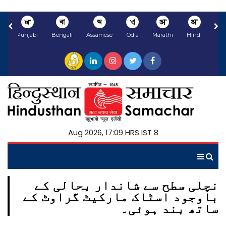
ਅ
বা
অ
ଏ
अ
अ
li
Punjabi
Bengali
Assamese
Odia
Marathi
Hindi
8 Aug 2026, 17:09 HRS IST
نچلی سطح سے شاندار بحالی کے
باوجود اسٹاک مارکیٹ گراوٹ کے
ساتھ بند ہوئی۔