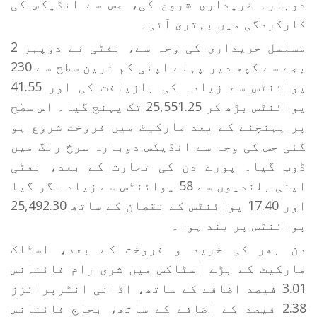
دوبارہ خریداری شروع کی، جس سے انڈیکس کی
کارکردگی میں بہتری آئی۔
مسلسل خریداری کی وجہ سے، نفٹی نے دوپہر 2
بجے سے کچھ دیر پہلے اپنی کم ترین سطح سے 230
پوائنٹس سے زیادہ کی بازیافت کی اور 41.55
پوائنٹس بڑھ کر 25,551.25 تک پہنچ گیا۔ اس سطح
پر پہنچنے کے بعد مارکیٹ میں فروخت شروع ہو
گئی جس کی وجہ سے انڈیکس دوبارہ سرخ رنگ میں
ڈوب گیا۔ پورے دن کی تجارت کے بعد، نفٹی
اپنی بلندیوں سے 58 پوائنٹس سے زیادہ گر گیا
اور 17.40 پوائنٹس کے نقصان کے ساتھ 25,492.30
پوائنٹس پر بند ہوا۔
دن بھر کی خرید و فروخت کے بعد، اسٹاک
مارکیٹ کے بڑے اسٹاکس میں شری رام فائنانس
3.01 فیصد اضافے کے ساتھ، اڈانی انٹرپرائزز
2.38 فیصد کے اضافے کے ساتھ، بجاج فائنانس