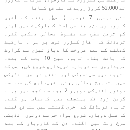
نے 52,000 کروڑ روپے کا منافع کمایا
نئی دہلی، 7 نومبر (ہ س)۔ ہفتے کے آخری
کاروباری دن، مقامی اسٹاک مارکیٹ میں اپنی
کم ترین سطح سے مضبوط بحالی دیکھی گئی۔
ٹریڈنگ کا آغاز کمزور نوٹ پر ہوا۔ مارکیٹ
کھلنے کے بعد فروخت کا دباؤ تیزی سے گراوٹ
کا باعث بنا۔ تاہم، صبح 10 بجے کے بعد،
خریداروں نے دوبارہ خریداری شروع کی، جس کے
نتیجے میں سینسیکس اور نفٹی دونوں انڈیکس
میں بتدریج بحالی ہوئی۔ خریداری کی مدد سے
دونوں انڈیکس دوپہر 2 بجے سے کچھ دیر پہلے
گرین زون تک پہنچنے میں کامیاب ہو گئے۔
تاہم، ٹریڈنگ کے آخری گھنٹے میں منافع لینے
کا عمل دوبارہ شروع ہوا، جس سے دونوں انڈیکس
سرخ رنگ میں آگئے۔ دن کے کاروبار کے بعد