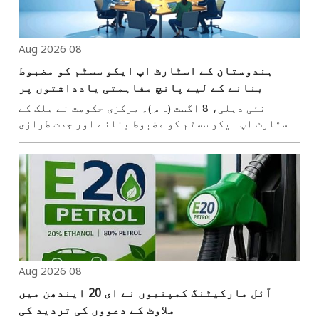
08 Aug 2026
ہندوستان کے اسٹارٹ اپ ایکو سسٹم کو مضبوط
بنانے کے لیے پانچ مفاہمتی یادداشتوں پر
دستخط
نئی دہلی، 8 اگست (ہ س)۔ مرکزی حکومت نے ملک کے
اسٹارٹ اپ ایکو سسٹم کو مضبوط بنانے اور جدت طرازی
کو فروغ دینے کے لیے اہم صنعتی تنظیموں اور ایکو
سسٹم کے شراکت داروں کے ساتھ کئی اسٹریٹجک معاہدے
کیے ہیں۔ ان کا مقصد اسٹارٹ اپس کو مالی، تکنیکی،
سرمایہ ..
08 Aug 2026
آئل مارکیٹنگ کمپنیوں نے ای 20 ایندھن میں
ملاوٹ کے دعووں کی تردید کی