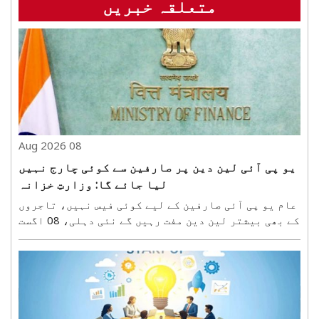
متعلقہ خبریں
08 Aug 2026
یو پی آئی لین دین پر صارفین سے کوئی چارج نہیں
لیا جائے گا: وزارتِ خزانہ
عام یو پی آئی صارفین کے لیے کوئی فیس نہیں، تاجروں
کے بھی بیشتر لین دین مفت رہیں گے نئی دہلی، 08 اگست
(ہ س)۔ مرکزی حکومت نے ہفتہ کو یو پی آئی کے ذریعے
ادائیگی کرنے والے کروڑوں صارفین کے درمیان فیس سے
متعلق پائی جانے والی الجھن کو دور کرتے ہوئے ..