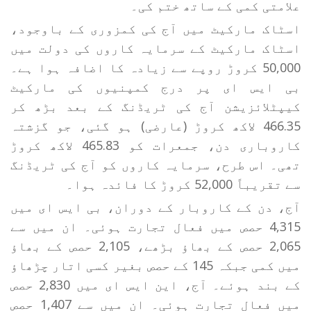
علامتی کمی کے ساتھ ختم کی۔
اسٹاک مارکیٹ میں آج کی کمزوری کے باوجود،
اسٹاک مارکیٹ کے سرمایہ کاروں کی دولت میں
50,000 کروڑ روپے سے زیادہ کا اضافہ ہوا ہے۔
بی ایس ای پر درج کمپنیوں کی مارکیٹ
کیپٹلائزیشن آج کی ٹریڈنگ کے بعد بڑھ کر
466.35 لاکھ کروڑ (عارضی) ہو گئی، جو گزشتہ
کاروباری دن، جمعرات کو 465.83 لاکھ کروڑ
تھی۔ اس طرح، سرمایہ کاروں کو آج کی ٹریڈنگ
سے تقریباً 52,000 کروڑ کا فائدہ ہوا۔
آج، دن کے کاروبار کے دوران، بی ایس ای میں
4,315 حصص میں فعال تجارت ہوئی۔ ان میں سے
2,065 حصص کے بھاؤ بڑھے، 2,105 حصص کے بھاؤ
میں کمی جبکہ 145 کے حصص بغیر کسی اتار چڑھاؤ
کے بند ہوئے۔ آج، این ایس ای میں 2,830 حصص
میں فعال تجارت ہوئی۔ ان میں سے 1,407 حصص