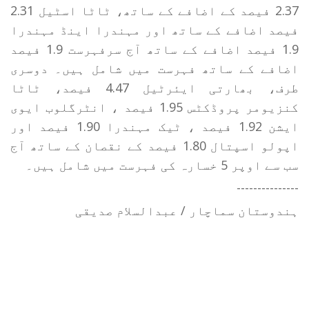
2.37 فیصد کے اضافے کے ساتھ، ٹاٹا اسٹیل 2.31
فیصد اضافے کے ساتھ اور مہندرا اینڈ مہندرا
1.9 فیصد اضافے کے ساتھ آج سرفہرست 1.9 فیصد
اضافے کے ساتھ فہرست میں شامل ہیں۔ دوسری
طرف، بھارتی ایئرٹیل 4.47 فیصد، ٹاٹا
کنزیومر پروڈکٹس 1.95 فیصد ، انٹرگلوب ایوی
ایشن 1.92 فیصد ، ٹیک مہندرا 1.90 فیصد اور
اپولو اسپتال 1.80 فیصد کے نقصان کے ساتھ آج
سب سے اوپر 5 خسارہ کی فہرست میں شامل ہیں۔
---------------
ہندوستان سماچار / عبدالسلام صدیقی