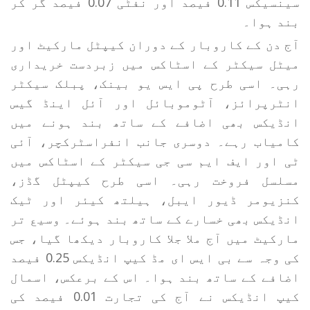
سینسیکس 0.11 فیصد اور نفٹی 0.07 فیصد گر کر
بند ہوا۔
آج دن کے کاروبار کے دوران کیپٹل مارکیٹ اور
میٹل سیکٹر کے اسٹاکس میں زبردست خریداری
رہی۔ اسی طرح پی ایس یو بینک، پبلک سیکٹر
انٹرپرائز، آٹوموبائل اور آئل اینڈ گیس
انڈیکس بھی اضافے کے ساتھ بند ہونے میں
کامیاب رہے۔ دوسری جانب انفراسٹرکچر، آئی
ٹی اور ایف ایم سی جی سیکٹر کے اسٹاکس میں
مسلسل فروخت رہی۔ اسی طرح کیپٹل گڈز،
کنزیومر ڈیور ایبل، ہیلتھ کیئر اور ٹیک
انڈیکس بھی خسارے کے ساتھ بند ہوئے۔ وسیع تر
مارکیٹ میں آج ملا جلا کاروبار دیکھا گیا، جس
کی وجہ سے بی ایس ای مڈ کیپ انڈیکس 0.25 فیصد
اضافے کے ساتھ بند ہوا۔ اس کے برعکس، اسمال
کیپ انڈیکس نے آج کی تجارت 0.01 فیصد کی