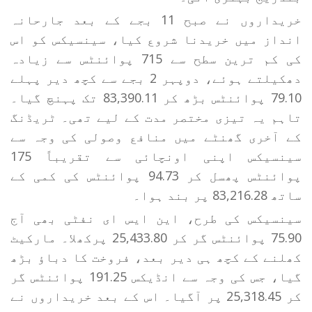
خریداروں نے صبح 11 بجے کے بعد جارحانہ
انداز میں خریدنا شروع کیا، سینسیکس کو اس
کی کم ترین سطح سے 715 پوائنٹس سے زیادہ
دھکیلتے ہوئے، دوپہر 2 بجے سے کچھ دیر پہلے
79.10 پوائنٹس بڑھ کر 83,390.11 تک پہنچ گیا۔
تاہم یہ تیزی مختصر مدت کے لیے تھی۔ ٹریڈنگ
کے آخری گھنٹے میں منافع وصولی کی وجہ سے
سینسیکس اپنی اونچائی سے تقریباً 175
پوائنٹس پھسل کر 94.73 پوائنٹس کی کمی کے
ساتھ 83,216.28 پر بند ہوا۔
سینسیکس کی طرح، این ایس ای نفٹی بھی آج
75.90 پوائنٹس گر کر 25,433.80 پرکھلا۔ مارکیٹ
کھلنے کے کچھ ہی دیر بعد، فروخت کا دباؤ بڑھ
گیا، جس کی وجہ سے انڈیکس 191.25 پوائنٹس گر
کر 25,318.45 پر آگیا۔ اس کے بعد خریداروں نے