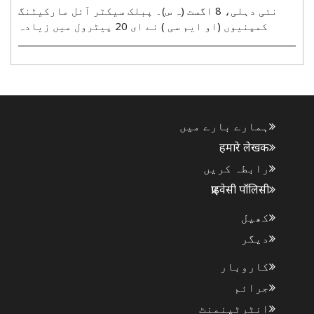
نئی دہلی، 8 اگست (ہ س)۔ پبلک سیکٹر آئل مارکیٹنگ
کمپنیوں (او ایم سی ) نے ای 20 پیٹرول میں زیادہ
کلورائیڈ اور نمی ملانے کے دعووں کو مسترد کر دیا
ہے۔ ان کمپنیوں کا کہنا ہے کہ ملک گیر جانچ میں ایسے
الزامات درست نہیں پائے گئے ہیں۔ تیل کمپنیوں کی
جانچ ..
ہمارے بارے میں
हमारे लेखक
رابطہ کریں
प्राइवेसी पॉलिसी
کھیل
دیگر
کاروبار
جرائم
انٹرٹینمنٹ