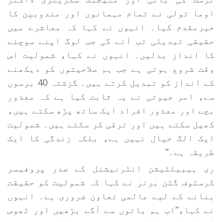
اوما تولی نے تمام مہمانوں اور مندوبین کا
خیرمقدم کیا۔ انہوں نے کہا کہ معاشرے میں
حقیقی تبدیلی تب آئے گی جب لوگ اپنے سوچنے
کا انداز بدلیں۔ انہوں نے کہا، شمولیت اس
وقت شروع ہوتی ہے جب ہم صلاحیتوں کو دیکھنے
کے انداز کو تبدیل کرتے ہیں۔ گزشتہ 40 برسوں
سے، امر جیوتی نے یہ ثابت کیا ہے کہ معذور
بچے اور معذور افراد ایک ساتھ پڑھ سکتے ہیں،
کھیل سکتے ہیں اور ترقی کر سکتے ہیں۔ شمولیت
ایک الگ خیال نہیں ہے، بلکہ زندگی کا ایک
طریقہ ہے۔“
ری ہیبیلٹیشن انٹرنیشنل کے صدر پروفیسر
کرسٹوف گٹن برنر نے کہا کہ شمولیت کو حقیقت
بنانے کے لیے عالمی تعاون ضروری ہے۔ انہوں
نے کہا،”اب ہم باتوں سے آگے بڑھیں اور ٹھوس