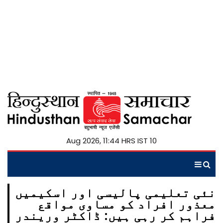
10 Aug 2026, 11:44 HRS IST
نئی تعلیمی پالیسی اور اسکیمیں
معذور افراد کو مساوی مواقع
فراہم کر رہی ہیں: ڈاکٹر وریندر