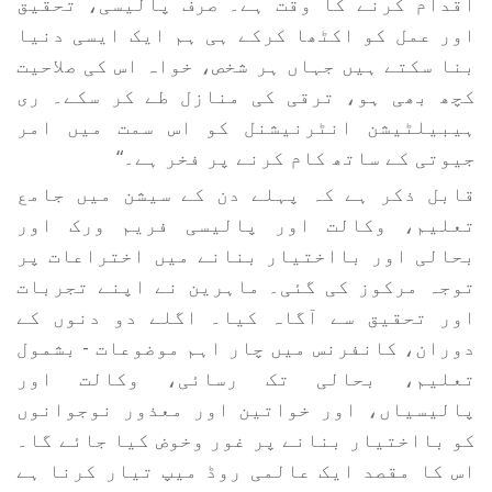
اقدام کرنے کا وقت ہے۔ صرف پالیسی، تحقیق
اور عمل کو اکٹھا کرکے ہی ہم ایک ایسی دنیا
بنا سکتے ہیں جہاں ہر شخص، خواہ اس کی صلاحیت
کچھ بھی ہو، ترقی کی منازل طے کر سکے۔ ری
ہیبیلٹیشن انٹرنیشنل کو اس سمت میں امر
جیوتی کے ساتھ کام کرنے پر فخر ہے۔“
قابل ذکر ہے کہ پہلے دن کے سیشن میں جامع
تعلیم، وکالت اور پالیسی فریم ورک اور
بحالی اور بااختیار بنانے میں اختراعات پر
توجہ مرکوز کی گئی۔ ماہرین نے اپنے تجربات
اور تحقیق سے آگاہ کیا۔ اگلے دو دنوں کے
دوران، کانفرنس میں چار اہم موضوعات - بشمول
تعلیم، بحالی تک رسائی، وکالت اور
پالیسیاں، اور خواتین اور معذور نوجوانوں
کو بااختیار بنانے پر غور وخوض کیا جائے گا۔
اس کا مقصد ایک عالمی روڈ میپ تیار کرنا ہے