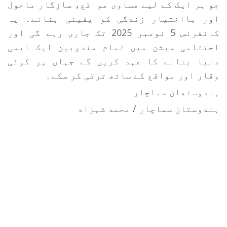
جو ہر ایک کے لیے مساوی مواقع، سازگار ماحول
اور بااختیار زندگی کو یقینی بنائے۔ یہ
کانفرنس 5 نومبر 2025 تک جاری رہے گی اور
اختتامی سیشن میں تمام مندوبین ایک ایسی
دنیا بنانے کا عہد کریں گے جہاں ہر کوئی
وقار اور مواقع کے ساتھ ترقی کر سکے۔
ہندوستھان سماچار
ہندوستان سماچار / محمد شہزاد