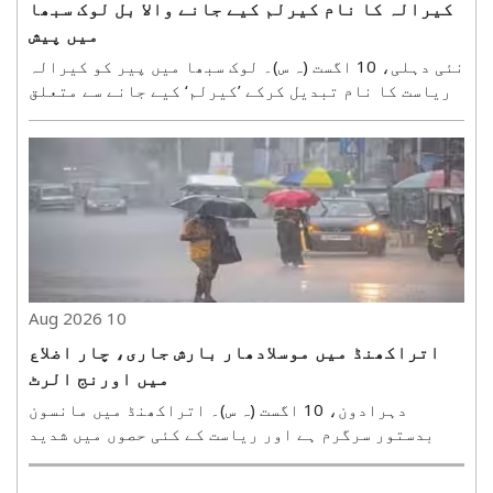
کیرالہ کا نام کیرلم کیے جانے والا بل لوک سبھا
میں پیش
نئی دہلی، 10 اگست (ہ س)۔ لوک سبھا میں پیر کو کیرالہ
ریاست کا نام تبدیل کرکے ’کیرلم‘ کیے جانے سے متعلق
بل پیش کیا گیا۔ کیرالہ اسمبلی کی متفقہ منظوری
ملنے کے بعد اب اسے پارلیمنٹ میں پیش کیا گیا ہے۔
مرکزی وزیر مملکت برائے داخلہ نتیا نند رائے نے آج
..
10 Aug 2026
اتراکھنڈ میں موسلادھار بارش جاری، چار اضلاع
میں اورنج الرٹ
دہرادون، 10 اگست (ہ س)۔ اتراکھنڈ میں مانسون
بدستور سرگرم ہے اور ریاست کے کئی حصوں میں شدید
بارش کا دور جاری ہے۔ محکمہ موسمیات نے آئندہ 24
گھنٹوں کے لیے اورنج اور ایلو الرٹ جاری کیا ہے۔