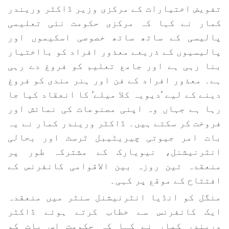
تفویض اختیارات کے مرکزی وزیر ڈاکٹر وریندر
کمار نے کہا کہ مرکزی حکومت نئی تعلیمی
پالیسی کے ساتھ ساتھ خصوصی اسکیموں اور
پالیسیوں کے ذریعے معذور افراد کو بااختیار
بنا رہی ہے اور جامع تعلیم کو فروغ دے رہی
ہے۔ معذور افراد کے فن اور ہنر مندی کو فروغ
دینے کے لیے ’دیویہ کلا میلے‘ کا انعقاد کیا جا
رہا ہے جہاں وہ اپنی مصنوعات کی نمائش اور
فروخت کر سکتے ہیں۔ ڈاکٹر وریندر کمار نے یہ
بات امر جیوتی چیریٹیبل ٹرسٹ اور بحالی
انٹرنیشنل، نیویارک کے مشترکہ طور پر
منعقدہ تین روزہ بین الاقوامی کانفرنس کے
افتتاح کے موقع پر کہی۔
منگل کو انڈیا انٹرنیشنل سنٹر میں منعقدہ
ایک کانفرنس سے خطاب کرتے ہوئے ڈاکٹر
وریندر کمار نے کہا کہ حکومت اس بات کو