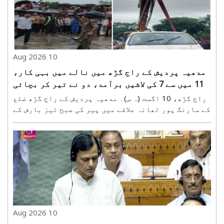
10 Aug 2026
مدھیہ پردیش کے راج گڑھ میں نالے میں بہی کار،
11 میں سے 7 کی لاشیں برآمد، دو نے تیر کر بچائی
جان
راج گڑھ، 10 اگست (ہ س)۔ مدھیہ پردیش کے راج گڑھ ضلع
کے سارنگ پور تھانہ علاقے میں پیر کی صبح تیز بارش کے
دوران پڑانا بائی پاس پر جھری نالے کے زیر تعمیر پل
پردیواس ضلع کے ستواس علاقے سے کڑلاود جا رہی ایک
ایکو کار پانی کے تیز بہاؤ میں بہہ گئی۔ کار ..
10 Aug 2026