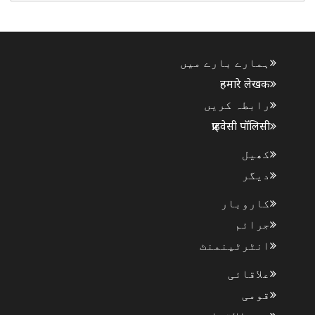
تاہم کسی بھی ضلع کے لیے ریڈ الرٹ جاری نہیں کیا گیا
ہے۔ محکمہ ..
ہمارے بارے میں
हमारे लेखक
رابطہ کریں
प्राइवेसी पॉलिसी
کھیل
دیگر
کاروبار
جرائم
انٹرٹینمنٹ
علاقائی
قومی