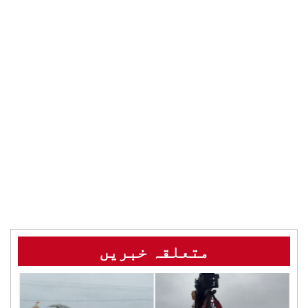
متعلقہ خبریں