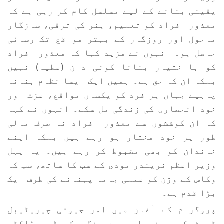
یقینی بنانے کے لیے مسلسل کام کر رہی ہے کہ
معذور افراد کو تعلیم، ہنر کی ترقی، سازگار
ماحول اور روزگار کے بہتر مواقع تک رسائی
حاصل ہو۔ انہوں نے مزید کہا کہ معذور افراد
کو بااختیار بنانا کوئی دان (عطیہ) نہیں
بلکہ ان کا حق ہے۔ ہمیں ایک ایسا نظام بنانا
چاہیے جہاں ہر فرد کو یکساں مواقع، عزت اور
خود انحصاری کی زندگی مل سکے۔ انہوں نے کہا
کہ ان کوششوں سے معذور افراد نہ صرف مالی
طور پر خود مختار ہو رہے ہیں بلکہ اپنے
خاندان کو بھی مضبوط کر رہے ہیں۔ یہ پہل
وزیر اعظم نریندر مودی کے سب کا ساتھ، سب کا
وکاس کے وژن کو عملی جامہ پہنانے کی طرف ایک
بڑا قدم ہے۔
پروگرام کے آغاز میں امر جیوتی چیریٹیبل
ٹرسٹ کی بانی اور منیجنگ سکریٹری ڈاکٹر