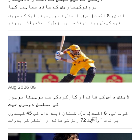
برونوگیماریش کے ساتھ معاہدہ کیا
لندن، 8 اگست (ہ س)۔ آرسنل نے پریمیئر لیگ کے حریف
نیو کیسل یونائیٹڈ سے برازیل کے مڈفیلڈر برونو
گیماریش کے ساتھ معاہدہ کیا ہے۔ کلب نے بدھ کو سوشل
میڈیا پر یہ اعلان کیا۔ گیماریش کے کلب میں شامل
ہونے سے آرسنل کے مڈفیلڈ کو مزید مضبوطی ملنے کی
امید ہے۔ ..
08 Aug 2026
ڈینش داس کی شاندار کارکردگی سے برپیٹا بریوز
کی مسلسل دوسری جیت
گوہاٹی، 8 اگست (ہ س)۔ کپتان ڈینش داس کی 45 گیندوں
پر ناٹ آو¿ٹ 72 رنز کی شاندار اننگز کی بدولت
برپیٹا بریوز نے امپیریل بلیو پیکیجڈ ڈرنکنگ واٹر
آسام پریمیئر لیگ میں ناگاو¿ں رینجرز کو 70 رنز