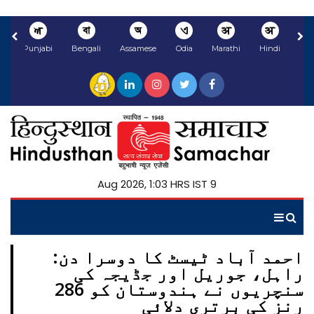
ਅ
বা
অ
ଏ
अ
अ
li
Punjabi
Bengali
Assamese
Odia
Marathi
Hindi
9 Aug 2026, 1:03 HRS IST
احمد آباد ٹیسٹ کا دوسرا دن:
راہل، جوریل اور جڈیجہ کی
سنچریوں نے ہندوستان کو 286
رنز کی برتری دلائی