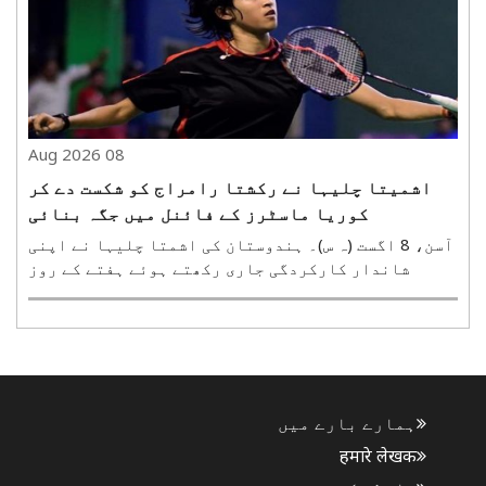
سے شکست دے کر مسلسل دوسری جیت درج کی۔ ٹورنامنٹ ..
08 Aug 2026
اشمیتا چلیہا نے رکشتا رامراج کو شکست دے کر
کوریا ماسٹرز کے فائنل میں جگہ بنائی
آسن، 8 اگست (ہ س)۔ ہندوستان کی اشمتا چلیہا نے اپنی
شاندار کارکردگی جاری رکھتے ہوئے ہفتے کے روز
کوریا ماسٹرز 2026 کے خواتین کے سنگلز فائنل میں
داخل ہونے کے لیے تین گیم کے سنسنی خیز مقابلے میں
ہم وطن رکشیتا سری رامراج کو شکست دی۔ دنیا کی 50
ویں رینک..
ہمارے بارے میں
हमारे लेखक