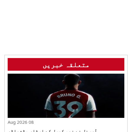
متعلقہ خبریں
08 Aug 2026
آرسنل نے نیو کیسل کے اسٹار مڈفیلڈر