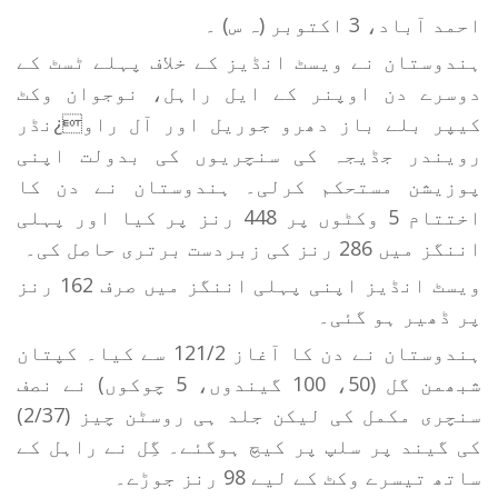
احمد آباد، 3 اکتوبر (ہ س) ۔
ہندوستان نے ویسٹ انڈیز کے خلاف پہلے ٹسٹ کے
دوسرے دن اوپنر کے ایل راہل، نوجوان وکٹ
کیپر بلے باز دھرو جوریل اور آل راو¿نڈر
رویندر جڈیجہ کی سنچریوں کی بدولت اپنی
پوزیشن مستحکم کرلی۔ ہندوستان نے دن کا
اختتام 5 وکٹوں پر 448 رنز پر کیا اور پہلی
اننگز میں 286 رنز کی زبردست برتری حاصل کی۔
ویسٹ انڈیز اپنی پہلی اننگز میں صرف 162 رنز
پر ڈھیر ہو گئی۔
ہندوستان نے دن کا آغاز 121/2 سے کیا۔ کپتان
شبھمن گل (50، 100 گیندوں، 5 چوکوں) نے نصف
سنچری مکمل کی لیکن جلد ہی روسٹن چیز (2/37)
کی گیند پر سلپ پر کیچ ہوگئے۔ گِل نے راہل کے
ساتھ تیسرے وکٹ کے لیے 98 رنز جوڑے۔