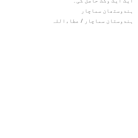
ایک ایک وکٹ حاصل کی۔
ہندوستھان سماچار
ہندوستان سماچار / عطاءاللہ