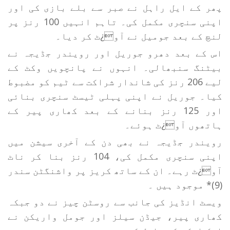
پھر کے ایل راہل نے صبر سے بلے بازی کی اور
اپنی سنچری مکمل کی۔ تاہم انہیں 100 رنز پر
لنچ کے بعد جومیل نے آو¿ٹ کر دیا۔
اس کے بعد دھرو جوریل اور رویندر جڈیجہ نے
بیٹنگ سنبھالی۔ انہوں نے پانچویں وکٹ کے
لیے 206 رنز کی شاندار شراکت سے ٹیم کو مضبوط
کیا۔ جوریل نے اپنی پہلی ٹیسٹ سنچری بنائی
اور 125 رنز بنانے کے بعد کھاری پیر کے
ہاتھوں آو¿ٹ ہوئے۔
رویندر جڈیجہ نے بھی دن کے آخری سیشن میں
اپنی سنچری مکمل کی، 104 رنز بنا کر ناٹ
آو¿ٹ رہے۔ ان کے ساتھ کریز پر واشنگٹن سندر
(9)* موجود ہیں ۔
ویسٹ انڈیز کی جانب سے روسٹن چیز نے دو جبکہ
کھاری پیر، جیڈن سیلز اور جومل واریکن نے